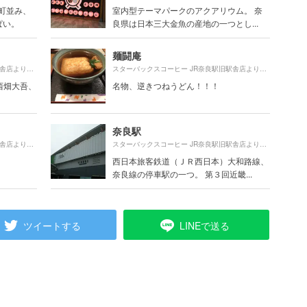
い町並み、
室内型テーマパークのアクアリウム。 奈
ぱい。
良県は日本三大金魚の産地の一つとし...
麺闘庵
1730m
830m
スターバックスコーヒー JR奈良駅旧駅舎店より約
（徒歩29分）
スターバックスコーヒー JR奈良駅旧駅舎店より約
（徒歩
 西畑大吾、
名物、逆きつねうどん！！！
奈良駅
790m
100m
スターバックスコーヒー JR奈良駅旧駅舎店より約
（徒歩14分）
スターバックスコーヒー JR奈良駅旧駅舎店より約
（徒
西日本旅客鉄道（ＪＲ西日本）大和路線、
奈良線の停車駅の一つ。 第３回近畿...
ツイートする
LINEで送る