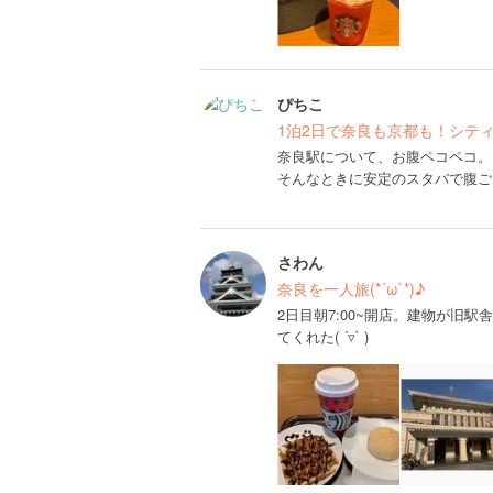
ぴちこ
1泊2日で奈良も京都も！シテ
奈良駅について、お腹ペコペコ。
そんなときに安定のスタバで腹ご
さわん
奈良を一人旅(*´ω`*)♪
2日目朝7:00~開店。建物が旧
てくれた‪( ´▿` )‬