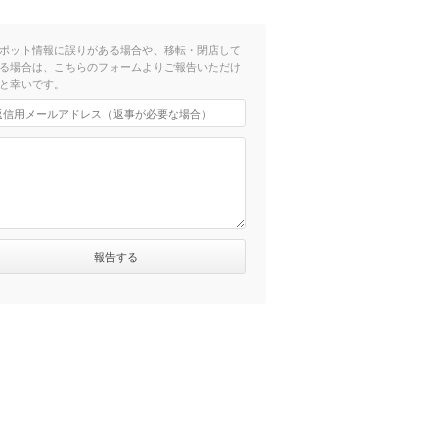
ポット情報に誤りがある場合や、移転・閉店して
る場合は、こちらのフォームよりご報告いただけ
と幸いです。