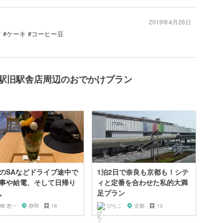
2019年4月26日
 #ケーキ #コーヒー豆
良駅旧駅舎店周辺のおでかけプラン
のSAなどドライブ途中で
1泊2日で奈良も京都も！シテ
事や給電、そして日帰り
ィと定番を合わせた私的大満
。
足プラン
柳 恵一
静岡
16
ぴちこ
京都
13