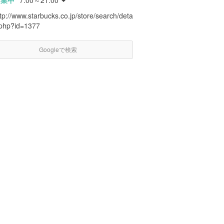
営業中
7:00～21:00
tp://www.starbucks.co.jp/store/search/deta
l.php?id=1377
Googleで検索