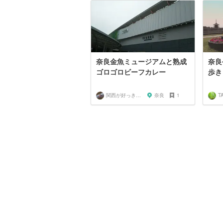
奈良金魚ミュージアムと熟成
奈良
ゴロゴロビーフカレー
歩き
関西が好っきゃねん
奈良
1
T