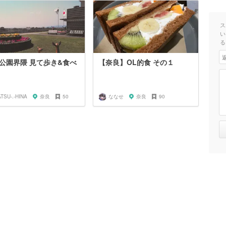
ス
い
る
公園界隈 見て歩き&食べ
【奈良】OL的食 その１
ATSU-.-HINA
奈良
50
ななせ
奈良
90