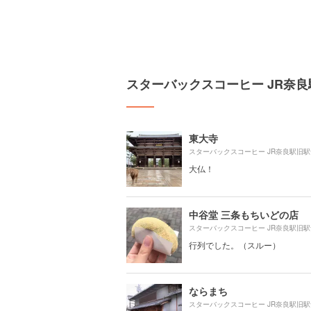
スターバックスコーヒー JR奈
東大寺
大仏！
中谷堂 三条もちいどの店
行列でした。（スルー）
ならまち