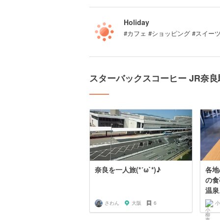
Holiday
#カフェ #ショッピング #スイーツ
スターバックスコーヒー JR奈
奈良を一人旅(*´ω`*)♪
各地
の食
温泉
さわん
大阪
6
小