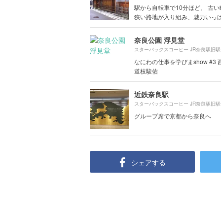
駅から自転車で10分ほど。 古
狭い路地が入り組み、魅力いっ
奈良公園 浮見堂
なにわの仕事を学びまshow #3
道枝駿佑
近鉄奈良駅
グループ席で京都から奈良へ
シェアする