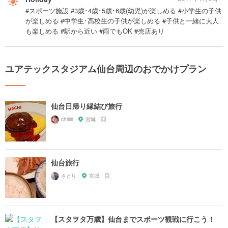
#スポーツ施設 #3歳･4歳･5歳･6歳(幼児)が楽しめる #小学生の子供
が楽しめる #中学生･高校生の子供が楽しめる #子供と一緒に大人
も楽しめる #駅から近い #雨でもOK #売店あり
ユアテックスタジアム仙台周辺のおでかけプラン
仙台日帰り縁結び旅行
chiiiiii
宮城
仙台旅行
さとり
宮城
【スタヲタ万歳】仙台までスポーツ観戦に行こう！