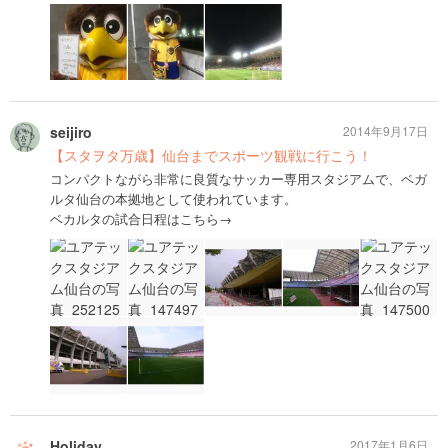
seijiro
2014年9月17日
【スタヲタ万歳】仙台までスポーツ観戦に行こう！
コンパクトながら非常に良質なサッカー専用スタジアムで、ベガ
ルタ仙台の本拠地として使われています。
ベカルタの試合日程はこちら→
Holiday
2017年1月6日