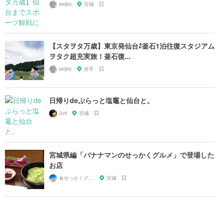
seijiro
宮城
【スタヲタ万歳】東京発仙台⇄釜石1泊往復スタジアム
ヲタク超充実旅！釜石復...
seijiro
岩手
日帰りdeぷらっと塩竈と仙台と。
Juri
宮城
宮城県編「バナナマンのせっかくグルメ」で登場した
お店
🍌せっかくグルメまにあ🍌
宮城