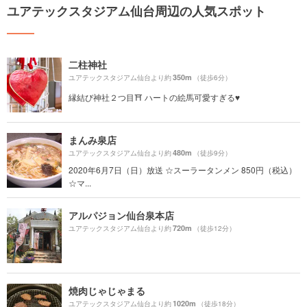
ユアテックスタジアム仙台周辺の人気スポット
二柱神社
350m
ユアテックスタジアム仙台より約
（徒歩6分）
縁結び神社２つ目⛩ ハートの絵馬可愛すぎる♥️
まんみ泉店
480m
ユアテックスタジアム仙台より約
（徒歩9分）
2020年6月7日（日）放送 ☆スーラータンメン 850円（税込）
☆マ...
アルパジョン仙台泉本店
720m
ユアテックスタジアム仙台より約
（徒歩12分）
焼肉じゃじゃまる
1020m
ユアテックスタジアム仙台より約
（徒歩18分）