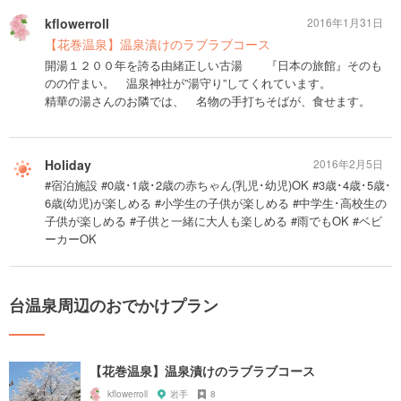
kflowerroll
2016年1月31日
【花巻温泉】温泉漬けのラブラブコース
開湯１２００年を誇る由緒正しい古湯 『日本の旅館』そのも
のの佇まい。 温泉神社が”湯守り”してくれています。
精華の湯さんのお隣では、 名物の手打ちそばが、食せます。
Holiday
2016年2月5日
#宿泊施設 #0歳･1歳･2歳の赤ちゃん(乳児･幼児)OK #3歳･4歳･5歳･
6歳(幼児)が楽しめる #小学生の子供が楽しめる #中学生･高校生の
子供が楽しめる #子供と一緒に大人も楽しめる #雨でもOK #ベビ
ーカーOK
台温泉周辺のおでかけプラン
【花巻温泉】温泉漬けのラブラブコース
kflowerroll
岩手
8