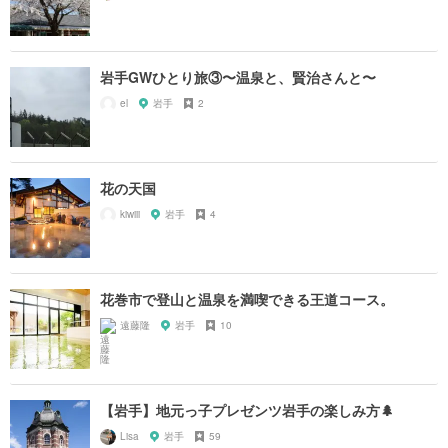
岩手GWひとり旅③〜温泉と、賢治さんと〜
el
岩手
2
花の天国
kiwiii
岩手
4
花巻市で登山と温泉を満喫できる王道コース。
遠藤隆
岩手
10
【岩手】地元っ子プレゼンツ岩手の楽しみ方🌲
Lisa
岩手
59