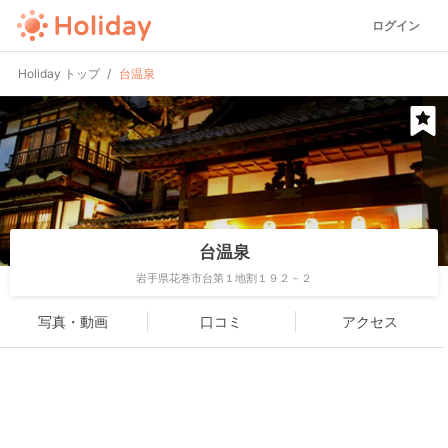
ログイン
Holiday トップ
台温泉
台温泉
岩手県花巻市台第１地割１９２－２
写真・動画
口コミ
アクセス