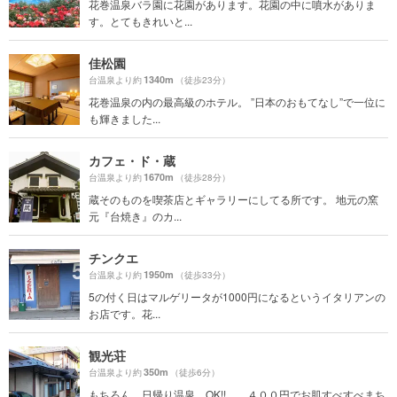
花巻温泉バラ園に花園があります。花園の中に噴水がありま
す。とてもきれいと...
佳松園
1340m
台温泉より約
（徒歩23分）
花巻温泉の内の最高級のホテル。 ”日本のおもてなし”で一位に
も輝きました...
カフェ・ド・蔵
1670m
台温泉より約
（徒歩28分）
蔵そのものを喫茶店とギャラリーにしてる所です。 地元の窯
元『台焼き』のカ...
チンクエ
1950m
台温泉より約
（徒歩33分）
5の付く日はマルゲリータが1000円になるというイタリアンの
お店です。花...
観光荘
350m
台温泉より約
（徒歩6分）
もちろん、日帰り温泉 OK!! ４００円でお肌すべすべまち