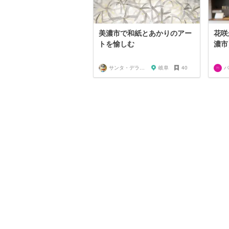
美濃市で和紙とあかりのアー
花咲
トを愉しむ
濃市
サンタ・デラックス
岐阜
40