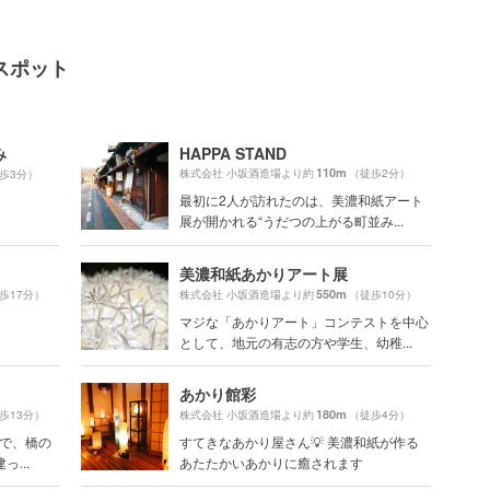
スポット
み
HAPPA STAND
110m
株式会社 小坂酒造場より約
（徒歩2分）
歩3分）
最初に2人が訪れたのは、美濃和紙アート
展が開かれる“うだつの上がる町並み...
美濃和紙あかりアート展
550m
歩17分）
株式会社 小坂酒造場より約
（徒歩10分）
マジな「あかりアート」コンテストを中心
として、地元の有志の方や学生、幼稚...
あかり館彩
180m
歩13分）
株式会社 小坂酒造場より約
（徒歩4分）
うで、橋の
すてきなあかり屋さん💡 美濃和紙が作る
...
あたたかいあかりに癒されます