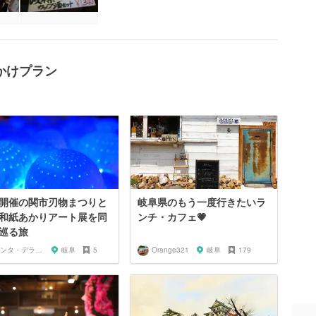
かけプラン
開催の関市刃物まつりと
岐阜県のもう一度行きたいラ
和紙あかりアート展を同
ンチ・カフェ💗
巡る旅
サンタ・デラックス
岐阜
5
Orange321
岐阜
179