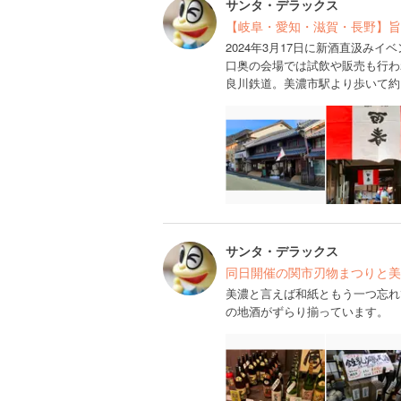
サンタ・デラックス
【岐阜・愛知・滋賀・長野】旨
2024年3月17日に新酒直汲み
口奥の会場では試飲や販売も行わ
良川鉄道。美濃市駅より歩いて約
サンタ・デラックス
同日開催の関市刃物まつりと美
美濃と言えば和紙ともう一つ忘れ
の地酒がずらり揃っています。