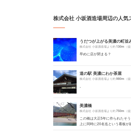
株式会社 小坂酒造場周辺の人気
うだつが上がる美濃の町並
130m
株式会社 小坂酒造場より約
（徒
早めに店が閉まる？
道の駅 美濃にわか茶屋
980m
株式会社 小坂酒造場より約
（徒
。
美濃橋
750m
株式会社 小坂酒造場より約
（徒
この橋は大正5年に作られたそ
上に同時に20名迄という看板が建っ