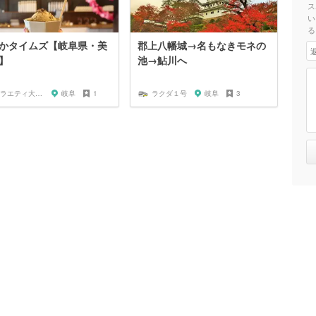
ス
い
る
かタイムズ【岐阜県・美
郡上八幡城→名もなきモネの
】
池→鮎川へ
バラエティ大好き芸人
岐阜
1
ラクダ１号
岐阜
3