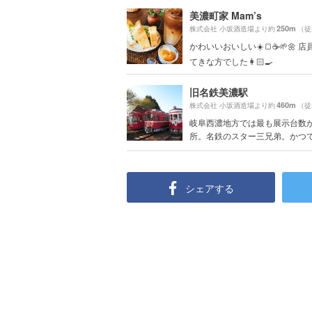
美濃町家 Mam’s
250m
株式会社 小坂酒造場より約
（徒
かわいいおいしい☀️🍞☕️🌱🌼 
てきな方でした👩🏻‍🍳
旧名鉄美濃駅
460m
株式会社 小坂酒造場より約
（徒
岐阜西濃地方では最も展示台数
所。名鉄のスター三兄弟。かつての
シェアする