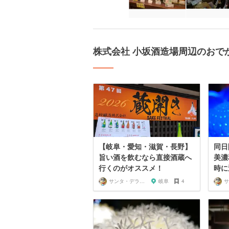
株式会社 小坂酒造場周辺のおで
【岐阜・愛知・滋賀・長野】
同日
旨い酒を飲むなら直接酒蔵へ
美濃
行くのがオススメ！
時に
サンタ・デラックス
岐阜
4