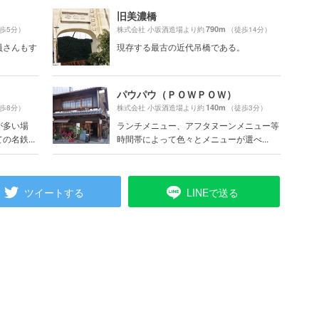
旧美濃橋
790m
歩5分）
株式会社 小坂酒造場より約
（徒歩14分）
店員さんもす
現存する最古の近代吊橋である。
パウパウ（ＰＯＷＰＯＷ）
140m
歩8分）
株式会社 小坂酒造場より約
（徒歩3分）
が多い場
ランチメニュー、アフタヌーンメニュー等
名鉄...
時間帯によって色々とメニューが選べ...
ツイートする
LINEで送る