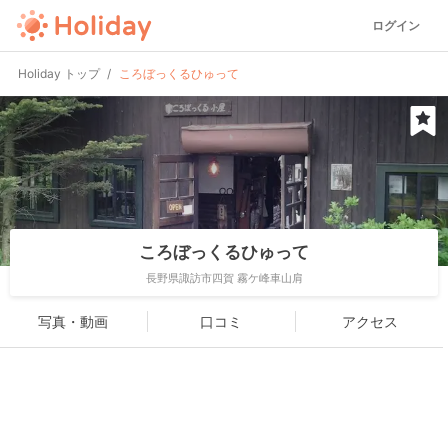
ログイン
Holiday トップ
ころぼっくるひゅって
ころぼっくるひゅって
長野県諏訪市四賀 霧ケ峰車山肩
写真・動画
口コミ
アクセス