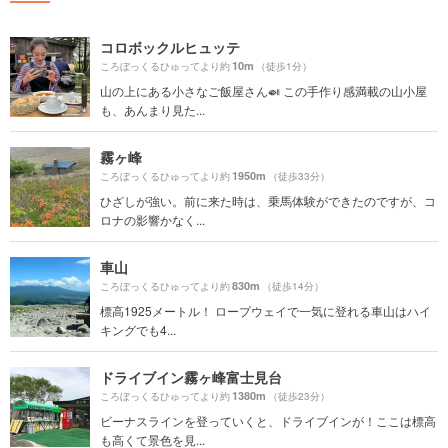
コロボックルヒュッテ
10m
ころぼっくるひゅってより約
（徒歩1分）
山の上にある小さなご飯屋さん🍛 この手作り感満載の山小屋
も、あんまり見た...
霧ヶ峰
1950m
ころぼっくるひゅってより約
（徒歩33分）
ひざしが強い。前に来た時は、乗馬体験ができたのですが、コ
ロナの影響かなく...
車山
830m
ころぼっくるひゅってより約
（徒歩14分）
標高1925メートル！ ロープウェイで一気に登れる車山はハイ
キングでも4...
ドライブイン霧ヶ峰富士見台
1380m
ころぼっくるひゅってより約
（徒歩23分）
ビーナスラインを登っていくと、ドライブインが！ここは標高
も高くて景色を見...