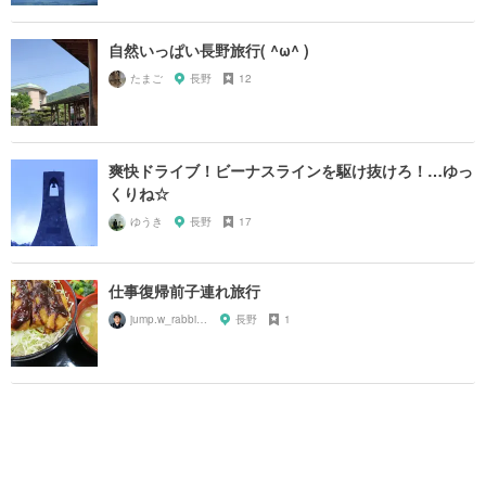
自然いっぱい長野旅行( ^ω^ )
たまご
長野
12
爽快ドライブ！ビーナスラインを駆け抜けろ！…ゆっ
くりね☆
ゆうき
長野
17
仕事復帰前子連れ旅行
jump.w_rabbitkun
長野
1