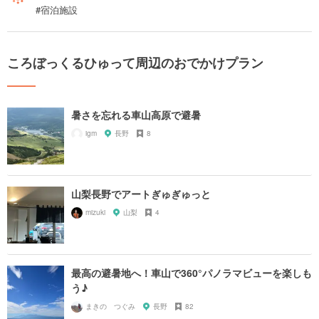
#宿泊施設
ころぼっくるひゅって周辺のおでかけプラン
暑さを忘れる車山高原で避暑
igm
長野
8
山梨長野でアートぎゅぎゅっと
mizuki
山梨
4
最高の避暑地へ！車山で360°パノラマビューを楽しも
う♪
まきの つぐみ
長野
82