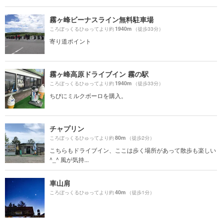
霧ヶ峰ビーナスライン無料駐車場
1940m
ころぼっくるひゅってより約
（徒歩33分）
寄り道ポイント
霧ヶ峰高原ドライブイン 霧の駅
1940m
ころぼっくるひゅってより約
（徒歩33分）
ちびにミルクボーロを購入。
チャプリン
80m
ころぼっくるひゅってより約
（徒歩2分）
こちらもドライブイン、ここは歩く場所があって散歩も楽しい
^_^ 風が気持...
車山肩
40m
ころぼっくるひゅってより約
（徒歩1分）