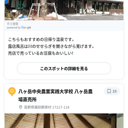
宇土俊樹
G
oogle Places
こちらもおすすめの日帰り温泉です。
露店風呂は川のせせらぎを聞きながら寛げます。
売店で売っているお豆腐もおいしい！
このスポットの詳細を見る
八ヶ岳中央農業実践大学校 八ヶ岳農
G
23
場直売所
長野県諏訪郡原村 17217-118