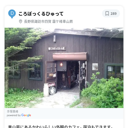
ころぼっくるひゅって
D
289
長野県諏訪市四賀 霧ケ峰車山肩
手塚貴峰
G
oogle Places
車山肩にあるかわいらしい外観のカフェ。宿泊もできます。