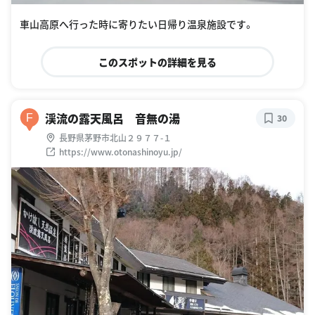
車山高原へ行った時に寄りたい日帰り温泉施設です。
このスポットの詳細を見る
渓流の露天風呂 音無の湯
F
30
長野県茅野市北山２９７７-１
https://www.otonashinoyu.jp/