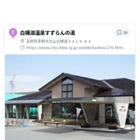
白樺湖温泉すずらんの湯
E
30
長野県茅野市北山白樺湖３４１９-８４
https://www.city.chino.lg.jp/soshiki/kankou/276.html