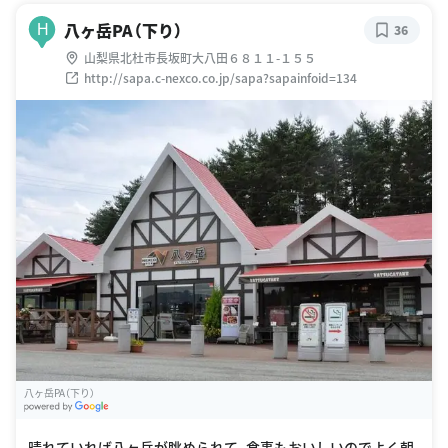
八ヶ岳PA（下り）
H
36
山梨県北杜市長坂町大八田６８１１-１５５
http://sapa.c-nexco.co.jp/sapa?sapainfoid=134
八ヶ岳PA（下り）
G
oogle Places
晴れていれば八ヶ岳が眺められて、食事もおいしいのでよく朝