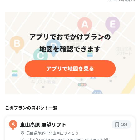
このプランのスポット一覧
車山高原 展望リフト
A
106
長野県茅野市北山車山３４１３
http://kurumayama.sakura.ne.jp/summer/lift