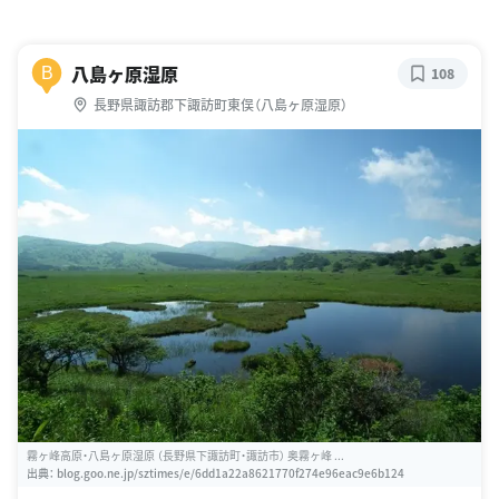
八島ヶ原湿原
B
108
長野県諏訪郡下諏訪町東俣（八島ヶ原湿原）
霧ヶ峰高原・八島ヶ原湿原 （長野県下諏訪町・諏訪市） 奥霧ヶ峰 ...
出典：
blog.goo.ne.jp/sztimes/e/6dd1a22a8621770f274e96eac9e6b124