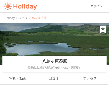
ログイン
Holiday トップ
八島ヶ原湿原
八島ヶ原湿原
長野県諏訪郡下諏訪町東俣（八島ヶ原湿原）
写真・動画
口コミ
アクセス