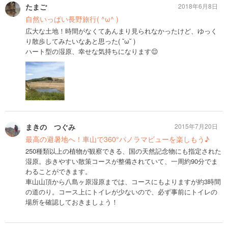
たまご
2018年6月8日
自然いっぱい長野旅行( ^ω^ )
広大な土地！時間がなくてあんまり見られなかったけど、ゆっく
り散歩してみたいなあと思った( ˘ω˘ )
ハート型の湿原、幸せな気持ちになります😌
まきの つぐみ
2015年7月20日
最高の避暑地へ！車山で360°パノラマビューを楽しもう♪
250種類以上の植物が観察できる、国の天然記念物にも指定された
湿原。歩きやすい散策コースが整備されていて、一周約90分でま
わることができます。
車山山頂から八島ヶ原湿原までは、コースにもよりますが約3時間
の道のり。コース上にトイレが少ないので、必ず事前にトイレの
場所を確認しておきましょう！