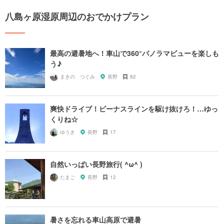
八島ヶ原湿原周辺のおでかけプラン
最高の避暑地へ！車山で360°パノラマビューを楽しも
う♪
まきの つぐみ
長野
82
爽快ドライブ！ビーナスラインを駆け抜けろ！…ゆっ
くりね☆
ゆうき
長野
17
自然いっぱい長野旅行( ^ω^ )
たまご
長野
12
暑さを忘れる車山高原で避暑