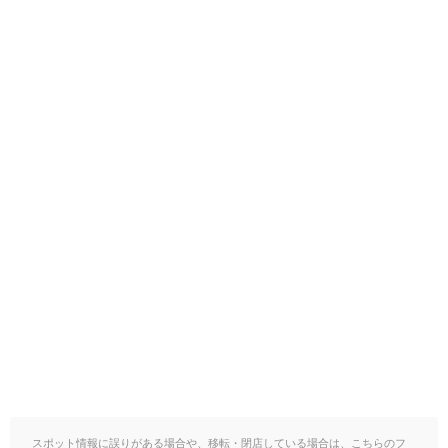
スポット情報に誤りがある場合や、移転・閉店している場合は、こちらのフ