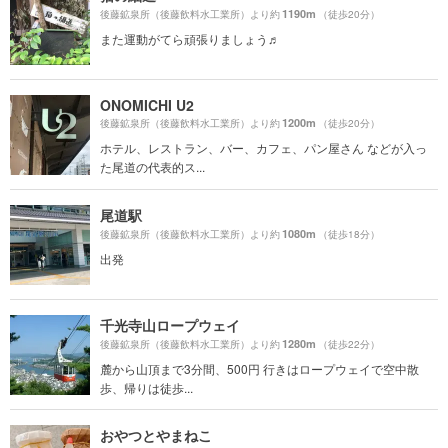
1190m
後藤鉱泉所（後藤飲料水工業所）より約
（徒歩20分）
また運動がてら頑張りましょう♬
ONOMICHI U2
1200m
後藤鉱泉所（後藤飲料水工業所）より約
（徒歩20分）
ホテル、レストラン、バー、カフェ、パン屋さん などが入っ
た尾道の代表的ス...
尾道駅
1080m
後藤鉱泉所（後藤飲料水工業所）より約
（徒歩18分）
出発
千光寺山ロープウェイ
1280m
後藤鉱泉所（後藤飲料水工業所）より約
（徒歩22分）
麓から山頂まで3分間、500円 行きはロープウェイで空中散
歩、帰りは徒歩...
おやつとやまねこ