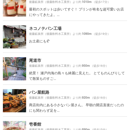
1010m
後藤鉱泉所（後藤飲料水工業所）より約
（徒歩17分）
最初のスポットは歩いてすぐ！ プリンが有名な超可愛いお店
にやってきたよ。...
ネコノテパン工場
1090m
後藤鉱泉所（後藤飲料水工業所）より約
（徒歩19分）
お土産にも🥐
尾道市
950m
後藤鉱泉所（後藤飲料水工業所）より約
（徒歩16分）
絶景！ 瀬戸内海の島々も綺麗に見えた。 とてものんびりして
て散策ものすご...
パン屋航路
920m
後藤鉱泉所（後藤飲料水工業所）より約
（徒歩16分）
商店街内にある小さなパン屋さん。 早朝の開店直後だったの
にも関わらず足を...
壱番館
890m
後藤鉱泉所（後藤飲料水工業所）より約
（徒歩15分）