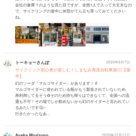
会社の倉庫？のような見た目ですが、全然1人で入って大丈夫なの
で、サイクリングの途中に休憩がてら立ち寄ってみてください
ね。
トーキョーさんぽ
2020年9月7日
サイクリング初心者が楽しむ！しまなみ海道自転車旅🚴‍♀️【後
半】
幻のソーダ「マルゴサイダー」があります！🥤
マルゴサイダーに使われている瓶がもう製造されていないため、
再利用してるそう♻️そのため持ち帰りはできなくて、全国への流
通も不可！その場でしか飲めないから幻のサイダーと言われてい
るみたいです🤔✨
行きたかったなあ…
Ayaka Morizono
2020年12月11日