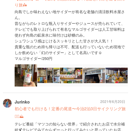
り旅🛵
向島でしか味わえない地サイダーが有名な老舗の清涼飲料水屋さ
ん。
昔ながらのレトロな瓶入りサイダーやジュースが売られていて、
テレビでも取り上げられて有名なマルゴサイダーは人工甘味料は
使わず向島の鉱泉水に味付けは砂糖のみ。
シュワシュワ感はじけるスッキリとした甘さが大人気！！
貴重な瓶のため持ち帰りは不可、配送も行っていないため現地で
しか飲めない「幻のサイダー」として名高いです☺️
マルゴサイダー/250円
Jurinko
2021年6月20日
初心者でも行ける！定番の尾道〜今治2泊3日サイクリング旅
🚴‍♀️⛰
テレビ番組「マツコの知らない世界」で紹介されたお店で水分補
給🍹テレビでみてからずーっと行ってみたいと思っていたお店。