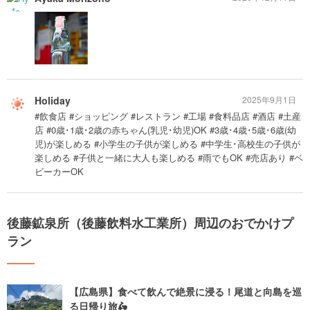
Holiday
2025年9月1日
#飲食店 #ショッピング #レストラン #工場 #食料品店 #酒店 #土産
店 #0歳･1歳･2歳の赤ちゃん(乳児･幼児)OK #3歳･4歳･5歳･6歳(幼
児)が楽しめる #小学生の子供が楽しめる #中学生･高校生の子供が
楽しめる #子供と一緒に大人も楽しめる #雨でもOK #売店あり #ベ
ビーカーOK
後藤鉱泉所（後藤飲料水工業所）周辺のおでかけプ
ラン
【広島県】食べて飲んで絶景に浸る！尾道と向島を巡
る日帰り旅🛵