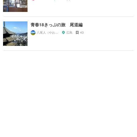
青春18きっぷの旅 尾道編
八尾人（やおんちゅ）
広島
43