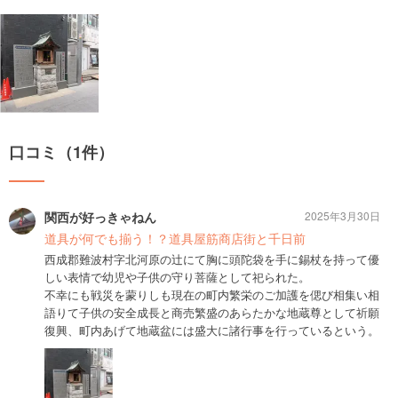
口コミ（1件）
関西が好っきゃねん
2025年3月30日
道具が何でも揃う！？道具屋筋商店街と千日前
西成郡難波村字北河原の辻にて胸に頭陀袋を手に錫杖を持って優
しい表情で幼児や子供の守り菩薩として祀られた。
不幸にも戦災を蒙りしも現在の町内繁栄のご加護を偲び相集い相
語りて子供の安全成長と商売繁盛のあらたかな地蔵尊として祈願
復興、町内あげて地蔵盆には盛大に諸行事を行っているという。