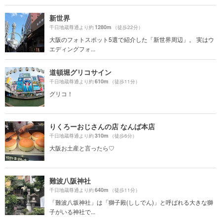
新世界
1280m
千日地蔵尊通より約
（徒歩22分）
大阪のフォトスポット5選で紹介した「新世界周辺」。 実はウ
エディングフォ...
道頓堀グリコサイン
610m
千日地蔵尊通より約
（徒歩11分）
グリコ！
りくろーおじさんの店 なんば本店
310m
千日地蔵尊通より約
（徒歩6分）
大阪お土産と言ったら♡
難波八阪神社
640m
千日地蔵尊通より約
（徒歩11分）
「難波八坂神社」は「獅子殿(ししでん)」と呼ばれる大きな獅
子がいる神社で...