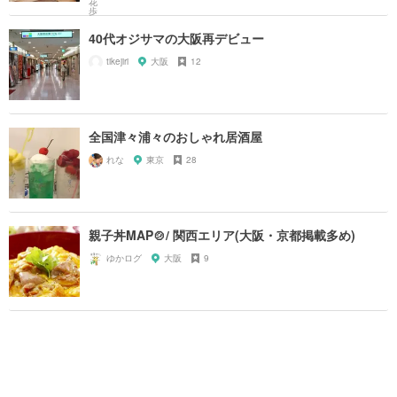
40代オジサマの大阪再デビュー
tikejiri
大阪
12
全国津々浦々のおしゃれ居酒屋
れな
東京
28
親子丼MAP🍲/ 関西エリア(大阪・京都掲載多め)
ゆかログ
大阪
9