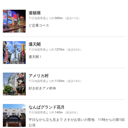
道頓堀
600m
千日地蔵尊通より約
（徒歩11分）
ど定番コース
通天閣
1270m
千日地蔵尊通より約
（徒歩22分）
通天閣！
アメリカ村
1120m
千日地蔵尊通より約
（徒歩19分）
好き好きアメ村🍥
なんばグランド花月
140m
千日地蔵尊通より約
（徒歩3分）
平日ながら立ち見まで さすがお笑いの聖地 11時からの第1回
公演