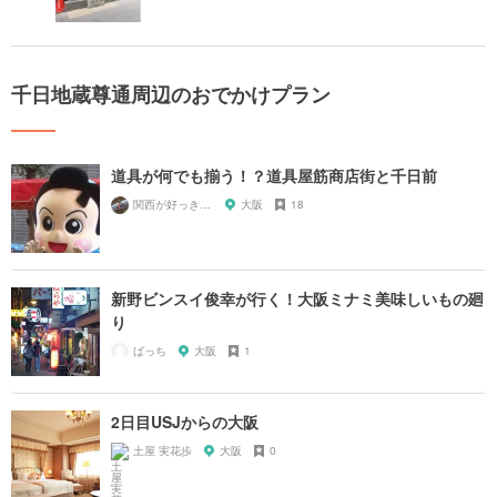
千日地蔵尊通周辺のおでかけプラン
道具が何でも揃う！？道具屋筋商店街と千日前
関西が好っきゃねん
大阪
18
新野ビンスイ俊幸が行く！大阪ミナミ美味しいもの廻
り
ばっち
大阪
1
2日目USJからの大阪
土屋 実花歩
大阪
0