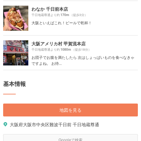
わなか 千日前本店
170m
千日地蔵尊通より約
（徒歩3分）
大阪といえばこれ！ビールで乾杯！
大阪アメリカ村 甲賀流本店
1080m
千日地蔵尊通より約
（徒歩18分）
お団子でお腹を満たしたら 次はしょっぱいものを食べなきゃ
ですよね。 お待...
基本情報
地図を見る
大阪府大阪市中央区難波千日前 千日地蔵尊通
Googleで検索