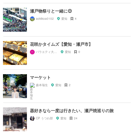
瀬戸物祭りと一緒に😊
aokikoa0102
愛知
4
花咲かタイムズ【愛知・瀬戸市】
バラエティ大好き芸人
愛知
0
マーケット
森本瑞生
愛知
2
器好きなら一度は行きたい、瀬戸焼巡りの旅
CP うつわ部
愛知
24