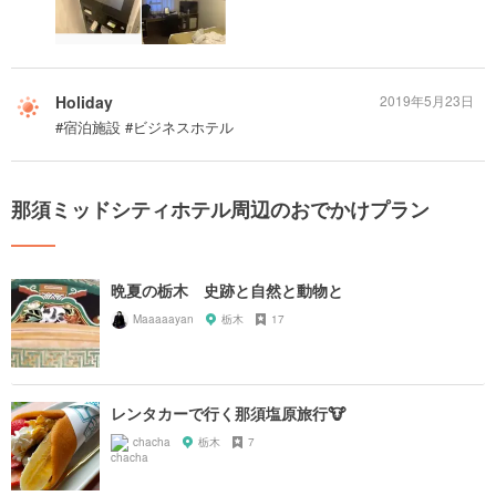
Holiday
2019年5月23日
#宿泊施設 #ビジネスホテル
那須ミッドシティホテル周辺のおでかけプラン
晩夏の栃木 史跡と自然と動物と
Maaaaayan
栃木
17
レンタカーで行く那須塩原旅行🐮
chacha
栃木
7