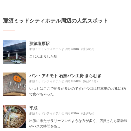
那須ミッドシティホテル周辺の人気スポット
那須塩原駅
350m
那須ミッドシティホテルより約
（徒歩6分）
こじんまりした駅
パン・アキモト 石窯パン工房 きらむぎ
1050m
那須ミッドシティホテルより約
（徒歩18分）
いつもはここで朝食が多いのですが 今回は駐車場のお礼にSA
で食べちゃった...
平成
280m
那須ミッドシティホテルより約
（徒歩5分）
出張に来たサラリーマンのような方が多く、店員さんも新幹線
やバスの時間をあ...