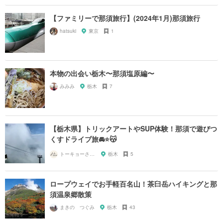
【ファミリーで那須旅行】(2024年1月)那須旅行
hatsuki
東京
1
本物の出会い栃木〜那須塩原編〜
みみみ
栃木
7
【栃木県】トリックアートやSUP体験！那須で遊びつ
くすドライブ旅🚘⭐️😽
トーキョーさんぽ
栃木
5
ロープウェイでお手軽百名山！茶臼岳ハイキングと那
須温泉郷散策
まきの つぐみ
栃木
43