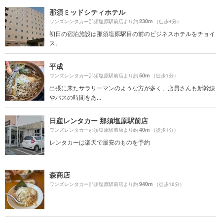
那須ミッドシティホテル
230m
ワンズレンタカー那須塩原駅前店より約
（徒歩4分）
初日の宿泊施設は那須塩原駅目の前のビジネスホテルをチョイ
ス。
平成
50m
ワンズレンタカー那須塩原駅前店より約
（徒歩1分）
出張に来たサラリーマンのような方が多く、店員さんも新幹線
やバスの時間をあ...
日産レンタカー 那須塩原駅前店
40m
ワンズレンタカー那須塩原駅前店より約
（徒歩1分）
レンタカーは楽天で最安のものを予約
森商店
940m
ワンズレンタカー那須塩原駅前店より約
（徒歩16分）