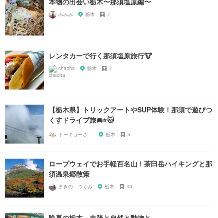
本物の出会い栃木〜那須塩原編〜
みみみ
栃木
7
レンタカーで行く那須塩原旅行🐮
chacha
栃木
7
【栃木県】トリックアートやSUP体験！那須で遊びつ
くすドライブ旅🚘⭐️😽
トーキョーさんぽ
栃木
5
ロープウェイでお手軽百名山！茶臼岳ハイキングと那
須温泉郷散策
まきの つぐみ
栃木
43
晩夏の栃木 史跡と自然と動物と