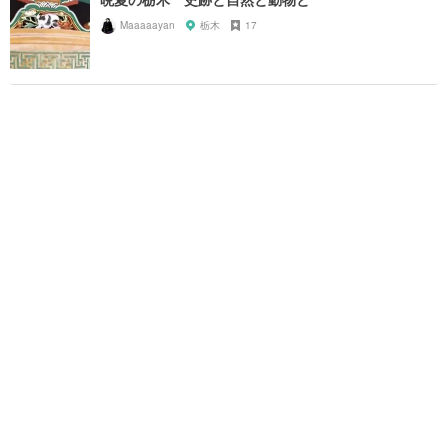
Maaaaayan
栃木
17