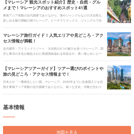
【マレーシア 観光スポット紹介】歴史・自然・グル
メまで！マレーシアのおすすめスポット41選
東南アジア有数の近代国家でありながら、海やジャングルなどの大自然も
楽しめる魅力満載の国マレーシア。ビーチでリラックス、ジャングルで自
然を満喫することもでき、東洋と西洋の文化が混ざり合い異国情緒あふれ
た街を歩くだけで旅情が掻き立てられる国です。 そんな魅力たっぷりのマ
マレーシア旅行ガイド！人気エリアや見どころ・アク
レーシアの定番から穴場観光スポットまで、41ヵ所を紹介します。歴史や
セス情報が満載！
文化、自然を満喫、ショッピングやグルメを楽しみたいなど、カテゴリ別
にスポットを選出しました。これからマレーシア旅行を予定している人
近代都市・アイランドリゾート・大自然の3つの魅力を持つマレーシア。西
は、ぜひ参考にして頂けたらと思います。
洋と東洋の文化が融合された異国情緒溢れる街並みや、青い海と白いビー
チなど、インスタ映えスポット満載。またショッピングやグルメ天国とし
て、世界中からの観光客を惹きつけ、近年マレーシアは東南アジア有数の
【マレーシアツアーガイド】ツアー選びのポイントや
観光地となりました。 そこで今回の記事では、マレーシアの定番スポット
旅の見どころ・アクセス情報まで！
から穴場スポットまで37ヵ所紹介していきます。そのほかにも、グルメや
ホテル、空港情報まで、マレーシア旅行にお役立ち情報がたくさん。この
日本人が「一番移住したい国」マレーシア。2020年までに先進国入りを目
記事を読んで、魅力満載のマレーシアをもっともっと楽しみましょう！
指す東南アジア有数の近代国家でありながら、様々な文化・宗教が交わり
異国情緒あふれる街、また世界中の冒険家達がこぞって訪れるジャングル
や海などの大自然もある、魅力あふれる国です。刺激を求めるなら都市部
でショッピングとグルメを堪能、リラックスしたいなら白いビーチと青い
基本情報
海が広がるアイランドリゾート、アドベンチャーを求めるなら熱帯ジャン
グルへも行けたりと、色々な楽しみ方を選べます。今回は、そんなマレー
シアの見どころや定番スポットから始まり、ツアー選びのポイントまでた
っぷりとご紹介します！
地図を見る