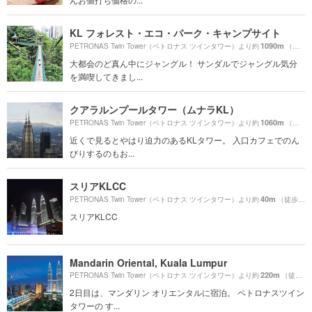
KL フォレスト・エコ・パーク・キャンプサイト
1090m
PETRONAS Twin Tower（ペトロナス ツインタワー）より約
（徒歩19分）
大都会のど真ん中にジャングル！ サンダルでジャングル気分
を満喫してきまし...
クアラルンプールタワー（ムナラKL）
1060m
PETRONAS Twin Tower（ペトロナス ツインタワー）より約
（徒歩18分）
近くで見るとやはり迫力のあるKLタワー。 入口カフェでのん
びりするのもお...
スリアKLCC
40m
PETRONAS Twin Tower（ペトロナス ツインタワー）より約
（徒歩1分）
スリアKLCC
Mandarin Oriental, Kuala Lumpur
220m
PETRONAS Twin Tower（ペトロナス ツインタワー）より約
（徒歩4分）
2日目は、マンダリン オリエンタルに宿泊。 ペトロナスツイン
タワーの す...