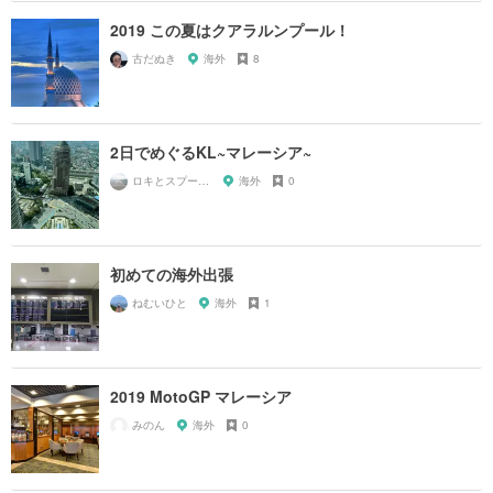
2019 この夏はクアラルンプール！
古だぬき
海外
8
2日でめぐるKL~マレーシア~
ロキとスプーン🥄
海外
0
初めての海外出張
ねむいひと
海外
1
2019 MotoGP マレーシア
みのん
海外
0