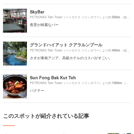
SkyBar
520m
PETRONAS Twin Tower（ペトロナス ツインタワー）より約
（徒歩9分）
夜景が綺麗なバー
グランドハイアット クアラルンプール
460m
PETRONAS Twin Tower（ペトロナス ツインタワー）より約
（徒歩8分）
さすが東南アジア、高級ホテルのコスパがすごい。
Sun Fong Bak Kut Teh
1500m
PETRONAS Twin Tower（ペトロナス ツインタワー）より約
（徒歩25分）
バクテー
このスポットが紹介されている記事