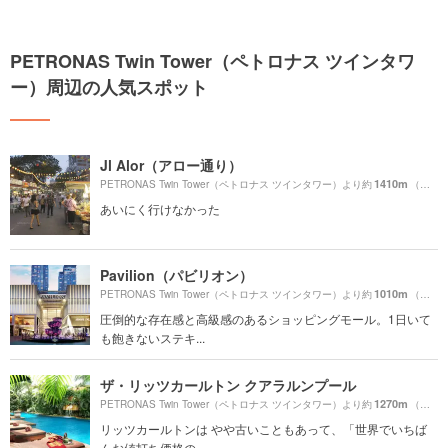
PETRONAS Twin Tower（ペトロナス ツインタワ
ー）周辺の人気スポット
Jl Alor（アロー通り）
1410m
PETRONAS Twin Tower（ペトロナス ツインタワー）より約
（徒歩24分）
あいにく行けなかった
Pavilion（パビリオン）
1010m
PETRONAS Twin Tower（ペトロナス ツインタワー）より約
（徒歩17分）
圧倒的な存在感と高級感のあるショッピングモール。1日いて
も飽きないステキ...
ザ・リッツカールトン クアラルンプール
1270m
PETRONAS Twin Tower（ペトロナス ツインタワー）より約
（徒歩22分）
リッツカールトンは やや古いこともあって、「世界でいちば
んお値打ち価格の...