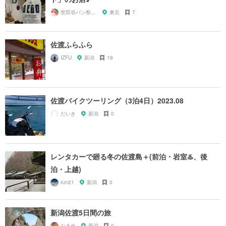
世田谷パン祭り実行委員会
東京
7
佐渡ふらふら
IZFU
新潟
19
佐渡バイクツーリング（3泊4日）2023.08
だいき
新潟
0
レンタカーで廻る冬の佐渡島＋(前泊・岩室♨️、後
泊・上越)
run21
新潟
0
新潟佐渡5日間の旅
おまめ
新潟
0