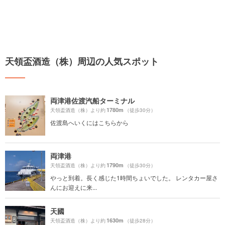
天領盃酒造（株）周辺の人気スポット
両津港佐渡汽船ターミナル
1780m
天領盃酒造（株）より約
（徒歩30分）
佐渡島へいくにはこちらから
両津港
1790m
天領盃酒造（株）より約
（徒歩30分）
やっと到着。長く感じた1時間ちょいでした。 レンタカー屋さ
んにお迎えに来...
天國
1630m
天領盃酒造（株）より約
（徒歩28分）