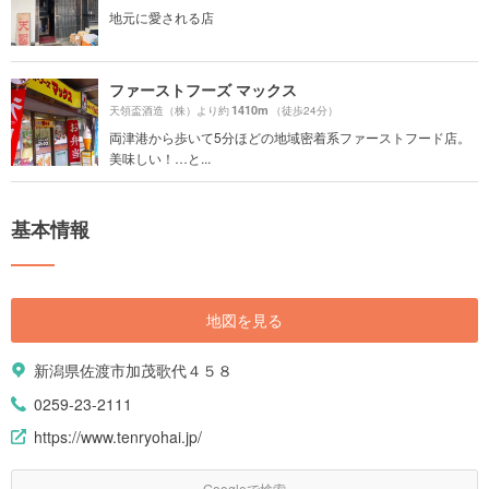
地元に愛される店
ファーストフーズ マックス
1410m
天領盃酒造（株）より約
（徒歩24分）
両津港から歩いて5分ほどの地域密着系ファーストフード店。
美味しい！…と...
基本情報
地図を見る
新潟県佐渡市加茂歌代４５８
0259-23-2111
https://www.tenryohai.jp/
Googleで検索