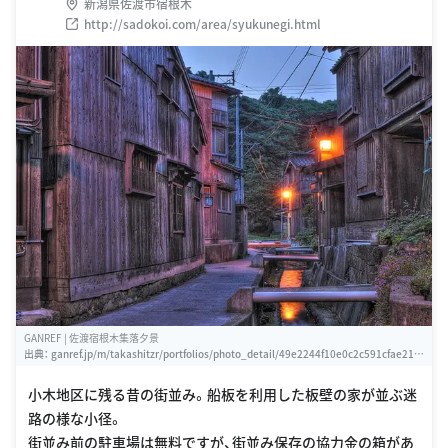
新潟県佐渡市宿根木
http://sadokoi.com/area/syukunegi.html
GANREF | 佐渡宿根木集落夕景
出典：
ganref.jp/m/takashitzr/portfolios/photo_detail/49e2244f10e0c2c591cfae217
24e2f02
小木地区に残る昔の街並み。船板を利用した板壁の家が並ぶ迷
路の様な小径。
街並み前の駐車場は無料ですが、街並み保存の協力金の箱があ