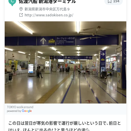
佐渡汽船 新潟港ターミナル
C
154
新潟県新潟市中央区万代島９
http://www.sadokisen.co.jp/
TOKYO walkaround
G
oogle Places
この日は翌日が寒気の影響で運行が厳しいという日で、前日と
はいえ、ほんとに出るの！？と思うほどの波💦