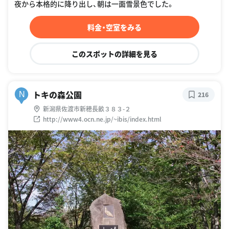
夜から本格的に降り出し、朝は一面雪景色でした。
料金・空室をみる
このスポットの詳細を見る
トキの森公園
N
216
新潟県佐渡市新穂長畝３８３-２
http://www4.ocn.ne.jp/~ibis/index.html