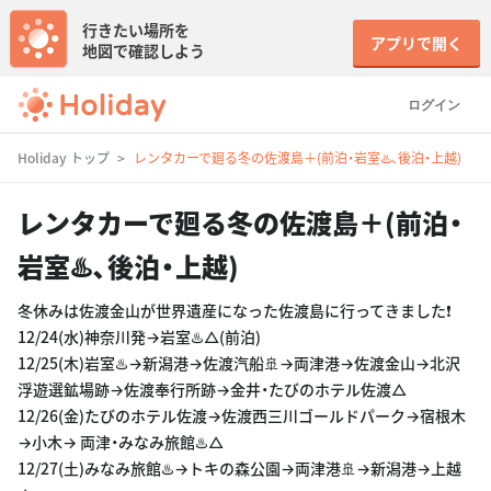
行きたい場所を
アプリで開く
地図で確認しよう
ログイン
Holiday トップ
レンタカーで廻る冬の佐渡島＋(前泊・岩室♨️、後泊・上越)
レンタカーで廻る冬の佐渡島＋(前泊・
岩室♨️、後泊・上越)
冬休みは佐渡金山が世界遺産になった佐渡島に行ってきました❗️
12/24(水)神奈川発→岩室♨️△(前泊)
12/25(木)岩室♨️→新潟港→佐渡汽船🚢→両津港→佐渡金山→北沢
浮遊選鉱場跡→佐渡奉行所跡→金井・たびのホテル佐渡△
12/26(金)たびのホテル佐渡→佐渡西三川ゴールドパーク→宿根木
→小木→ 両津・みなみ旅館♨️△
12/27(土)みなみ旅館♨️→トキの森公園→両津港🚢→新潟港→上越