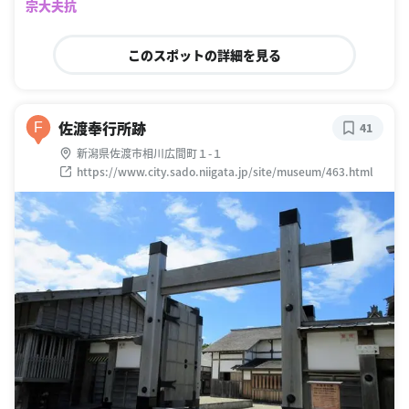
宗大夫抗
このスポットの詳細を見る
佐渡奉行所跡
F
41
新潟県佐渡市相川広間町１-１
https://www.city.sado.niigata.jp/site/museum/463.html