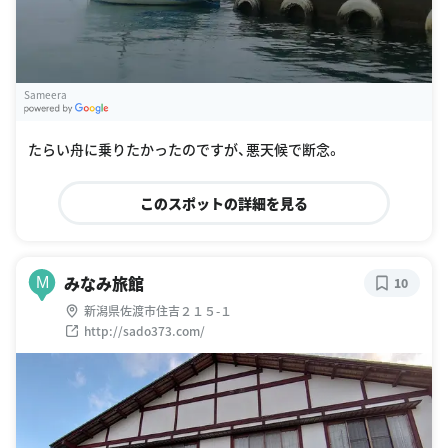
Sameera
G
oogle Places
たらい舟に乗りたかったのですが、悪天候で断念。
このスポットの詳細を見る
みなみ旅館
M
10
新潟県佐渡市住吉２１５-１
http://sado373.com/