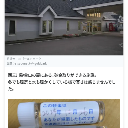
佐渡西三川ゴールドパーク
出典：
e-sadonet.tv/~goldpark
西三川砂金山の麓にある、砂金取りができる施設。
冬でも暖房と水も暖かくしている様で寒さは感じませんでし
た。