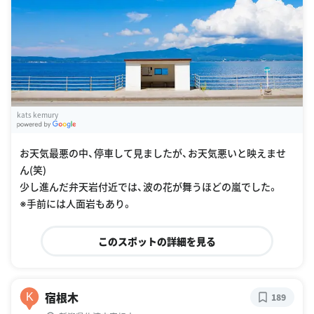
kats kemury
G
oogle Places
お天気最悪の中、停車して見ましたが、お天気悪いと映えませ
ん(笑)
少し進んだ弁天岩付近では、波の花が舞うほどの嵐でした。
※手前には人面岩もあり。
このスポットの詳細を見る
宿根木
K
189