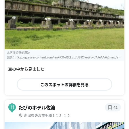
北沢浮遊選鉱場跡
出典：
lh5.googleusercontent.com/-mXiCOoQELgU/US8XIxoWuyI/AAAAAAAEmng/ekf
67lE2mP8/w460-h310-s0/photo.jpg
車の中から見ました
このスポットの詳細を見る
たびのホテル佐渡
H
42
新潟県佐渡市千種１１３-１２