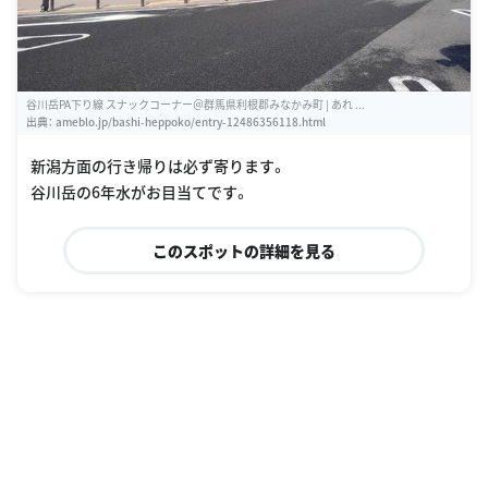
谷川岳PA下り線 スナックコーナー＠群馬県利根郡みなかみ町 | あれ ...
出典：
ameblo.jp/bashi-heppoko/entry-12486356118.html
新潟方面の行き帰りは必ず寄ります。
谷川岳の6年水がお目当てです。
このスポットの詳細を見る