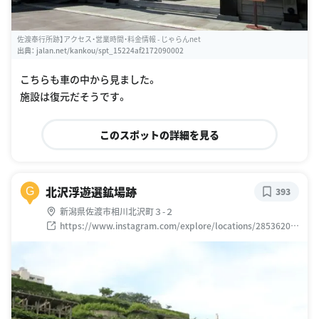
佐渡奉行所跡】アクセス・営業時間・料金情報 - じゃらんnet
出典：
jalan.net/kankou/spt_15224af2172090002
こちらも車の中から見ました。
施設は復元だそうです。
このスポットの詳細を見る
北沢浮遊選鉱場跡
G
393
新潟県佐渡市相川北沢町３-２
https://www.instagram.com/explore/locations/28536200
4