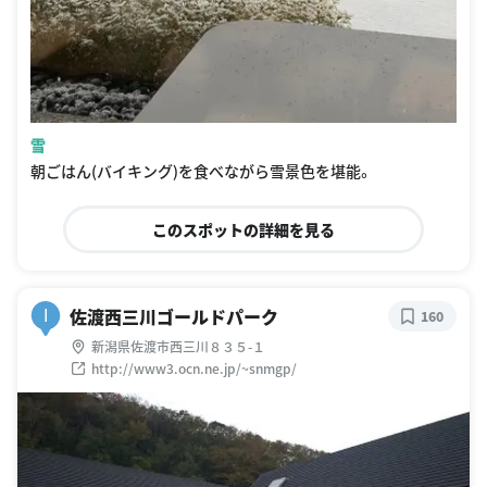
雪
朝ごはん(バイキング)を食べながら雪景色を堪能。
このスポットの詳細を見る
佐渡西三川ゴールドパーク
I
160
新潟県佐渡市西三川８３５-１
http://www3.ocn.ne.jp/~snmgp/