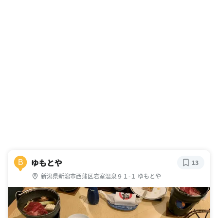
ゆもとや
B
13
新潟県新潟市西蒲区岩室温泉９１-１ ゆもとや