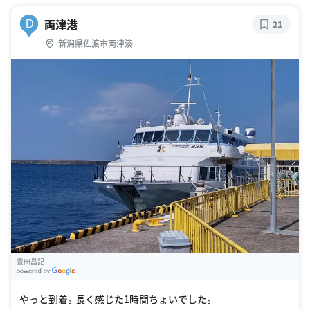
両津港
D
21
新潟県佐渡市両津湊
豊田昌記
G
oogle Places
やっと到着。長く感じた1時間ちょいでした。