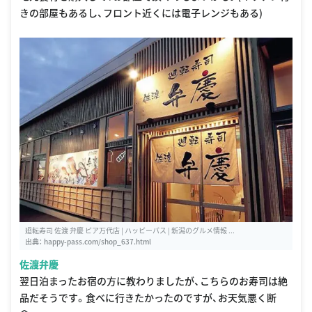
きの部屋もあるし、フロント近くには電子レンジもある)
廻転寿司 佐渡 弁慶 ピア万代店 | ハッピーパス | 新潟のグルメ情報 ...
出典：
happy-pass.com/shop_637.html
佐渡弁慶
翌日泊まったお宿の方に教わりましたが、こちらのお寿司は絶
品だそうです。食べに行きたかったのですが、お天気悪く断