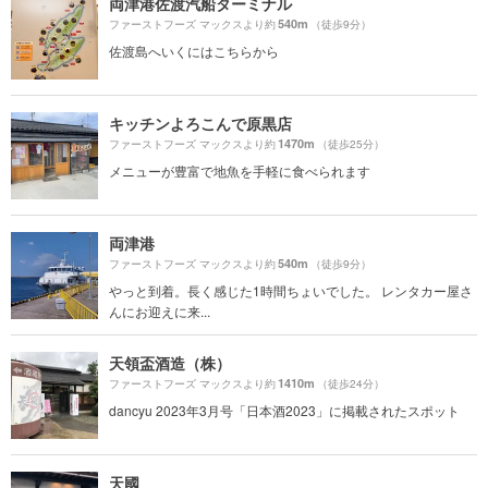
両津港佐渡汽船ターミナル
540m
ファーストフーズ マックスより約
（徒歩9分）
佐渡島へいくにはこちらから
キッチンよろこんで原黒店
1470m
ファーストフーズ マックスより約
（徒歩25分）
メニューが豊富で地魚を手軽に食べられます
両津港
540m
ファーストフーズ マックスより約
（徒歩9分）
やっと到着。長く感じた1時間ちょいでした。 レンタカー屋さ
んにお迎えに来...
天領盃酒造（株）
1410m
ファーストフーズ マックスより約
（徒歩24分）
dancyu 2023年3月号「日本酒2023」に掲載されたスポット
天國