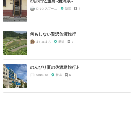
2泊3日佐渡島~新潟県~
ロキとスプーン🥄
新潟
1
何もしない贅沢佐渡旅行
ましゅまろ
新潟
3
のんびり夏の佐渡島旅行♪
sana218
新潟
6