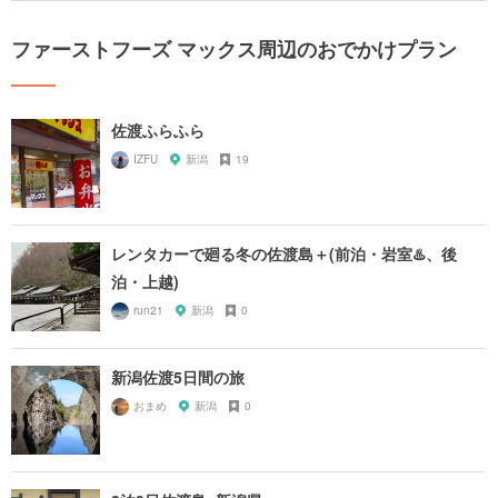
ファーストフーズ マックス周辺のおでかけプラン
佐渡ふらふら
IZFU
新潟
19
レンタカーで廻る冬の佐渡島＋(前泊・岩室♨️、後
泊・上越)
run21
新潟
0
新潟佐渡5日間の旅
おまめ
新潟
0