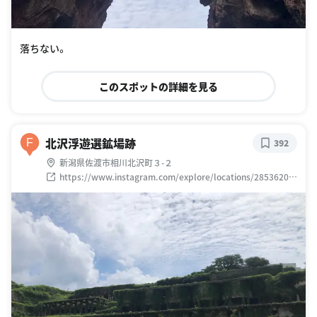
落ちない。
このスポットの詳細を見る
北沢浮遊選鉱場跡
F
392
新潟県佐渡市相川北沢町３-２
https://www.instagram.com/explore/locations/28536200
4