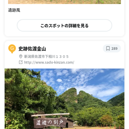
遺跡風
このスポットの詳細を見る
史跡佐渡金山
G
289
新潟県佐渡市下相川１３０５
http://www.sado-kinzan.com/