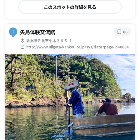
このスポットの詳細を見る
矢島体験交流館
I
86
新潟県佐渡市小木３６５-１
http://www.niigata-kankou.or.jp/sys/data?page-id=8864