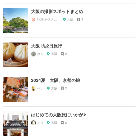
大阪の撮影スポットまとめ
Holidayスタッフ
大阪
3
大阪1泊2日旅行
はる
大阪
2
2024夏 大阪、京都の旅
ぺい
大阪
2
はじめての大阪旅にいかが♪
さり
大阪
6