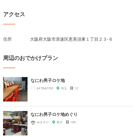
アクセス
住所
大阪府大阪市浪速区恵美須東１丁目２３-６
周辺のおでかけプラン
なにわ男子ロケ地
p47j9w7r5d
埼玉
12
なにわ男子ロケ地めぐり
ゆきすけ
東京
186