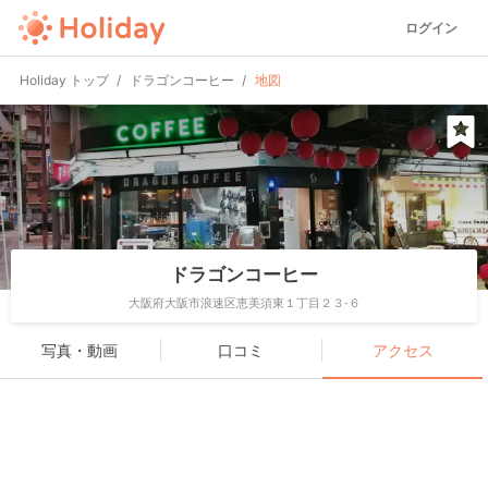
ログイン
Holiday トップ
ドラゴンコーヒー
地図
ドラゴンコーヒー
大阪府大阪市浪速区恵美須東１丁目２３-６
写真・動画
口コミ
アクセス