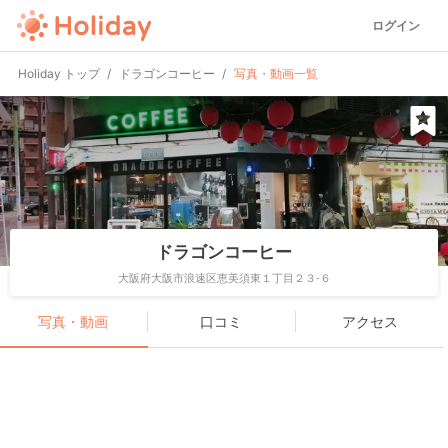
ログイン
Holiday トップ
ドラゴンコーヒー
写真・動画一覧
ドラゴンコーヒー
大阪府大阪市浪速区恵美須東１丁目２３-６
写真・動画
口コミ
アクセス