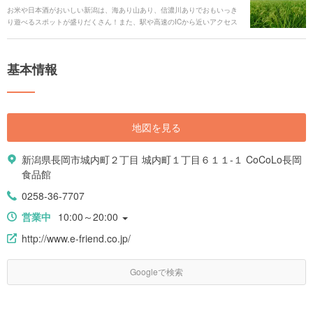
お米や日本酒がおいしい新潟は、海あり山あり、信濃川ありでおもいっき
り遊べるスポットが盛りだくさん！また、駅や高速のICから近いアクセス
しやすいゲレンデが多く、東京からも行きやすいのが魅力です。さらに
は、遊び疲れた身体は点在している温泉旅館で癒やすことができてまさに
至福タイム。新潟の自然豊かで、ゆったりとくつろげる空間を堪能しにお
基本情報
出かけしてみましょう。
地図を見る
新潟県長岡市城内町２丁目 城内町１丁目６１１-１ CoCoLo長岡
食品館
0258-36-7707
営業中
10:00～20:00
http://www.e-friend.co.jp/
Googleで検索