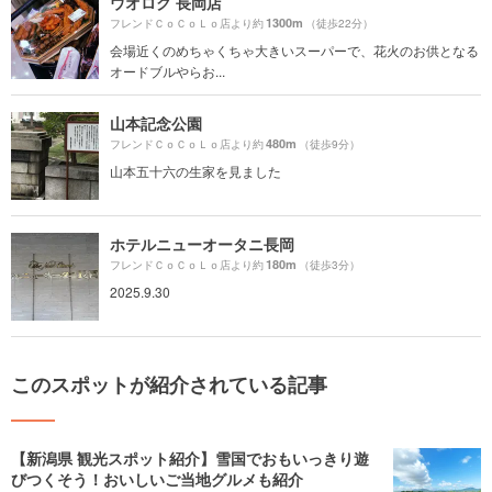
ウオロク 長岡店
1300m
フレンドＣｏＣｏＬｏ店より約
（徒歩22分）
会場近くのめちゃくちゃ大きいスーパーで、花火のお供となる
オードブルやらお...
山本記念公園
480m
フレンドＣｏＣｏＬｏ店より約
（徒歩9分）
山本五十六の生家を見ました
ホテルニューオータニ長岡
180m
フレンドＣｏＣｏＬｏ店より約
（徒歩3分）
2025.9.30
このスポットが紹介されている記事
【新潟県 観光スポット紹介】雪国でおもいっきり遊
びつくそう！おいしいご当地グルメも紹介