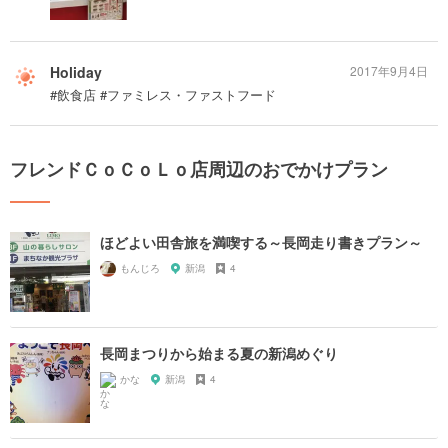
Holiday
2017年9月4日
#飲食店 #ファミレス・ファストフード
フレンドＣｏＣｏＬｏ店周辺のおでかけプラン
ほどよい田舎旅を満喫する～長岡走り書きプラン～
もんじろ
新潟
4
長岡まつりから始まる夏の新潟めぐり
かな
新潟
4