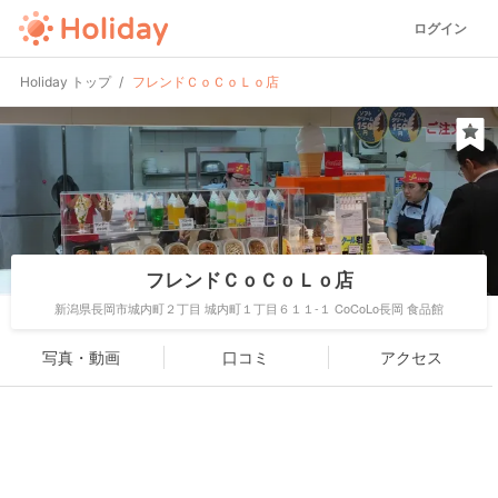
ログイン
Holiday トップ
フレンドＣｏＣｏＬｏ店
フレンドＣｏＣｏＬｏ店
新潟県長岡市城内町２丁目 城内町１丁目６１１-１ CoCoLo長岡 食品館
写真・動画
口コミ
アクセス