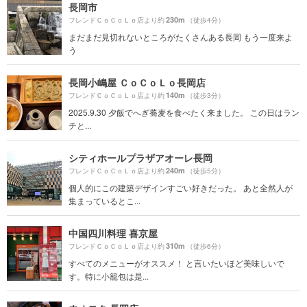
長岡市
230m
フレンドＣｏＣｏＬｏ店より約
（徒歩4分）
まだまだ見切れないところがたくさんある長岡 もう一度来よ
う
長岡小嶋屋 ＣｏＣｏＬｏ長岡店
140m
フレンドＣｏＣｏＬｏ店より約
（徒歩3分）
2025.9.30 夕飯でへぎ蕎麦を食べたく来ました。 この日はラン
チと...
シティホールプラザアオーレ長岡
240m
フレンドＣｏＣｏＬｏ店より約
（徒歩5分）
個人的にこの建築デザインすごい好きだった。 あと全然人が
集まっているとこ...
中国四川料理 喜京屋
310m
フレンドＣｏＣｏＬｏ店より約
（徒歩6分）
すべてのメニューがオススメ！ と言いたいほど美味しいで
す。特に小籠包は是...