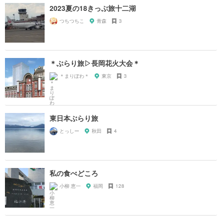
2023夏の18きっぷ旅十二湖
つちつちこ
青森
3
＊ぶらり旅▷長岡花火大会＊
＊まりぽわ＊
東京
3
東日本ぶらり旅
とっしー
秋田
4
私の食べどころ
小柳 恵一
福岡
128