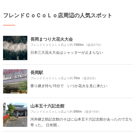
フレンドＣｏＣｏＬｏ店周辺の人気スポット
長岡まつり大花火大会
1560m
フレンドＣｏＣｏＬｏ店より約
（徒歩27分）
日本三大花火大会はシャッターが止まらない
長岡駅
70m
フレンドＣｏＣｏＬｏ店より約
（徒歩2分）
乗り継ぎ待ち15分で いつか花火を見に来たい
山本五十六記念館
590m
フレンドＣｏＣｏＬｏ店より約
（徒歩10分）
河井継之助記念館のそばに山本五十六記念館があったので立ち
寄った。 日米開...