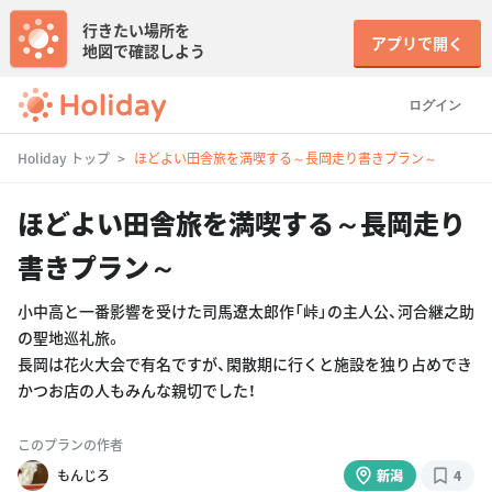
行きたい場所を
アプリで開く
地図で確認しよう
ログイン
Holiday トップ
ほどよい田舎旅を満喫する～長岡走り書きプラン～
ほどよい田舎旅を満喫する～長岡走り
書きプラン～
小中高と一番影響を受けた司馬遼太郎作「峠」の主人公、河合継之助
の聖地巡礼旅。
長岡は花火大会で有名ですが、閑散期に行くと施設を独り占めでき
かつお店の人もみんな親切でした！
このプランの作者
もんじろ
新潟
4