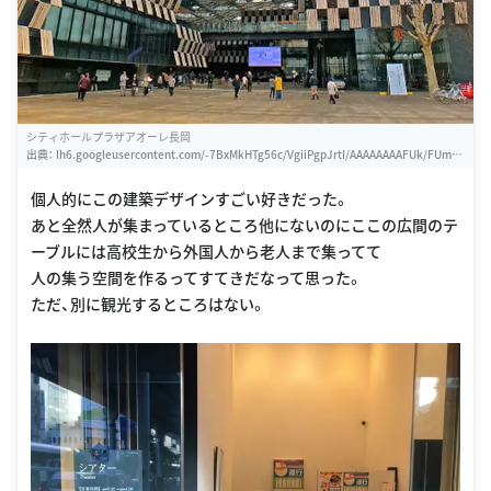
シティホールプラザアオーレ長岡
出典：
lh6.googleusercontent.com/-7BxMkHTg56c/VgiiPgpJrtI/AAAAAAAAFUk/FUmB
hHzqtXYVUeotXZVZ8kkXybo8UTRcQCLIB/w460-h310-k
個人的にこの建築デザインすごい好きだった。
あと全然人が集まっているところ他にないのにここの広間のテ
ーブルには高校生から外国人から老人まで集ってて
人の集う空間を作るってすてきだなって思った。
ただ、別に観光するところはない。