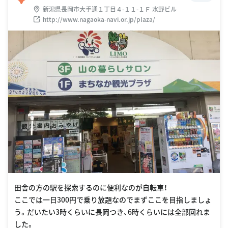
新潟県長岡市大手通１丁目４-１１-１Ｆ 水野ビル
http://www.nagaoka-navi.or.jp/plaza/
田舎の方の駅を探索するのに便利なのが自転車！
ここでは一日300円で乗り放題なのでまずここを目指しましょ
う。だいたい3時くらいに長岡つき、6時くらいには全部回れま
した。