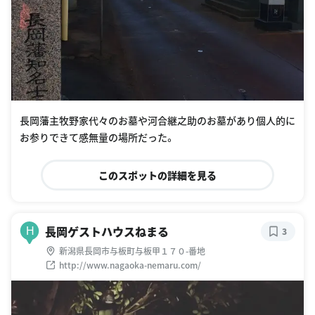
長岡藩主牧野家代々のお墓や河合継之助のお墓があり個人的に
お参りできて感無量の場所だった。
このスポットの詳細を見る
長岡ゲストハウスねまる
H
3
新潟県長岡市与板町与板甲１７０-番地
http://www.nagaoka-nemaru.com/