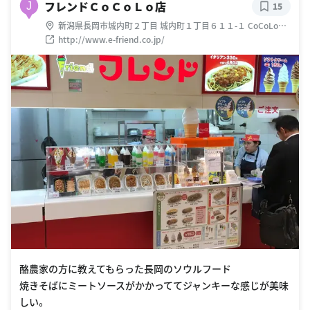
フレンドＣｏＣｏＬｏ店
J
15
新潟県長岡市城内町２丁目 城内町１丁目６１１-１ CoCoLo長
岡 食品館
http://www.e-friend.co.jp/
酪農家の方に教えてもらった長岡のソウルフード
焼きそばにミートソースがかかっててジャンキーな感じが美味
しい。