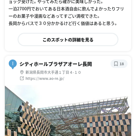
ョック受けた。やってみたら確かに美味しかった。
一泊2700円でおいてある日本酒自由に飲んでよかったりフリ
ーのお菓子や漫画などあってすごい満喫できた。
長岡からバスで３０分かかるけど行く価値はあると思う。
このスポットの詳細を見る
シティホールプラザアオーレ長岡
I
18
新潟県長岡市大手通１丁目４-１０
https://www.ao-re.jp/