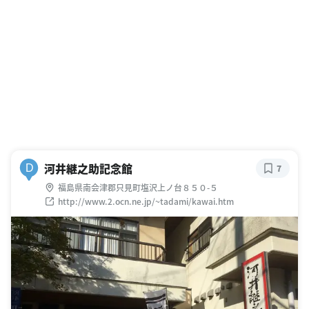
河井継之助記念館
D
7
福島県南会津郡只見町塩沢上ノ台８５０-５
http://www.2.ocn.ne.jp/~tadami/kawai.htm