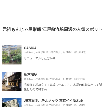
元祖もんじゃ屋形船 江戸前汽船周辺の人気スポット
CASICA
880m
元祖もんじゃ屋形船 江戸前汽船より約
（徒歩15分）
リニューアルしたばかり
新木場駅
880m
元祖もんじゃ屋形船 江戸前汽船より約
（徒歩15分）
廃棄物を埋め立てて完成したエリア。 木場の移転先として誕
生した街で材木商...
JR東日本ホテルメッツ 東京ベイ新木場
780m
元祖もんじゃ屋形船 江戸前汽船より約
（徒歩13分）