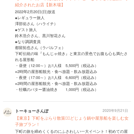
紹介されたお店【新木場】
2022年2月20日(日)放送
●レギュラー旅人
澤部佑さん（ハライチ）
●ゲスト旅人
鈴木浩介さん、黒川智花さん
●なり調調査員
都留拓也さん（ラパルフェ）
下町伝統の味『もんじゃ焼き』と東京の景色でお腹も心も満たさ
れる屋形船
・昼便（12:00～）お1人様 5,500円（税込み）
※2時間の屋形船観光・食べ放題・飲み放題込み
・夜便（17:00～）お1人様 6,600円（税込み）
※2時間の屋形船観光・食べ放題・飲み放題込み
・牡蠣のバター醤油焼き 1,000円（税込み）
トーキョーさんぽ
2020年9月21日
【東京】下町をぶらり散策🚶‍♀️どじょう鍋や屋形船を楽しむ女
子旅プラン！
下町の旅を締めくくるのにふさわしい一大イベント！初めての屋