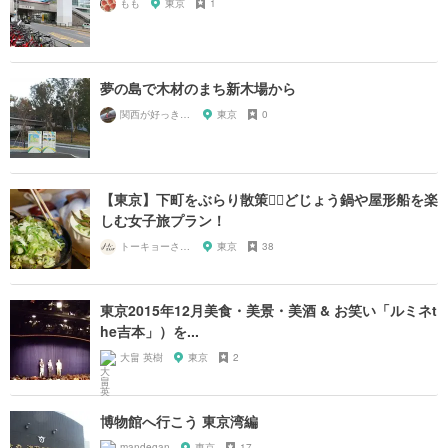
もも
東京
1
夢の島で木材のまち新木場から
関西が好っきゃねん
東京
0
【東京】下町をぶらり散策🚶‍♀️どじょう鍋や屋形船を楽
しむ女子旅プラン！
トーキョーさんぽ
東京
38
東京2015年12月美食・美景・美酒 & お笑い「ルミネt
he吉本」）を...
大畠 英樹
東京
2
博物館へ行こう 東京湾編
mandegan
東京
17