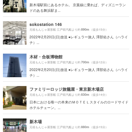
新木場駅前にあるホテル。 京葉線に乗れば、ディズニーラン
ドのある舞浜駅ま...
sokostation 146
890m
元祖もんじゃ屋形船 江戸前汽船より約
（徒歩15分）
2022年2月20日(日)放送 ●レギュラー旅人 澤部佑さん（ハライ
チ）...
木材・合板博物館
700m
元祖もんじゃ屋形船 江戸前汽船より約
（徒歩12分）
2022年2月20日(日)放送 ●レギュラー旅人 澤部佑さん（ハライ
チ）...
ファミリーロッジ旅籠屋・東京新木場店
830m
元祖もんじゃ屋形船 江戸前汽船より約
（徒歩14分）
日本における唯一の本来のＭＯＴＥＬスタイルのロードサイド
ホテルチェーン。...
新木場
880m
元祖もんじゃ屋形船 江戸前汽船より約
（徒歩15分）