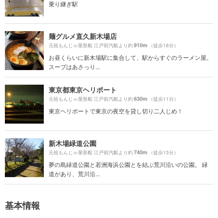
乗り継ぎ駅
麺グルメ直久新木場店
910m
元祖もんじゃ屋形船 江戸前汽船より約
（徒歩16分）
お昼くらいに新木場駅に集合して、駅からすぐのラーメン屋。
スープはあさっり...
東京都東京ヘリポート
630m
元祖もんじゃ屋形船 江戸前汽船より約
（徒歩11分）
東京ヘリポートで東京の夜空を貸し切り二人じめ！
新木場緑道公園
740m
元祖もんじゃ屋形船 江戸前汽船より約
（徒歩13分）
夢の島緑道公園と若洲海浜公園とを結ぶ荒川沿いの公園。 緑
道があり、荒川沿...
基本情報