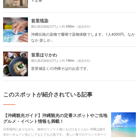
首里琉染
530m
園比屋武御嶽石門より約
（徒歩9分）
沖縄伝統の染物で珊瑚で染物体験でします。1人4000円。なか
なか 楽しか...
首里ほりかわ
190m
園比屋武御嶽石門より約
（徒歩4分）
首里城近くの沖縄そばのお店です。
このスポットが紹介されている記事
【沖縄観光ガイド】沖縄観光の定番スポットやご当地
グルメ・イベント情報も満載！
日本国内にありながら、海外のリゾート地にもひけをとらない沖縄は旅行
先やハネムーン先としてもとても人気です。 美しい海でのマリンスポーツ