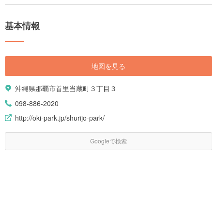
や、ビーチサイドで過ごす時間は憧れですよね。 端から端までは車で3～4
時間程度と狭い島ではありますが、そこには沖縄美ら海水族館・国際通り
などの観光スポットや、ガジュマルや鍾乳洞といった大自然を感じること
基本情報
のできる場所、さらに世界遺産の聖地などみどころがたくさんあります。
そこで、これから沖縄に旅行に行こうと考えている方に、沖縄で絶対にみ
ておきたいおすすめスポットや、現地の人のみが知るひそかな名店をご紹
介します！
地図を見る
沖縄県那覇市首里当蔵町３丁目３
098-886-2020
http://oki-park.jp/shurijo-park/
Googleで検索