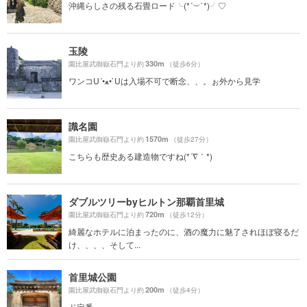
沖縄らしさの残る石畳ロード╰(*´︶`*)╯♡
玉陵
330m
園比屋武御嶽石門より約
（徒歩6分）
ワンコU´•ﻌ•`Uは入場不可で断念、、。ぉ外から見学
識名園
1570m
園比屋武御嶽石門より約
（徒歩27分）
こちらも歴史ある建造物ですね(*´∇｀*)
ダブルツリーbyヒルトン那覇首里城
720m
園比屋武御嶽石門より約
（徒歩12分）
綺麗なホテルに泊まったのに、酒の魔力に魅了されほぼ寝るだ
け、、、、そして...
首里城公園
200m
園比屋武御嶽石門より約
（徒歩4分）
ド定番