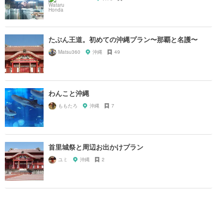
たぶん王道。初めての沖縄プラン〜那覇と名護〜
Matsu360
沖縄
49
わんこと沖縄
ももたろ
沖縄
7
首里城祭と周辺お出かけプラン
ユミ
沖縄
2