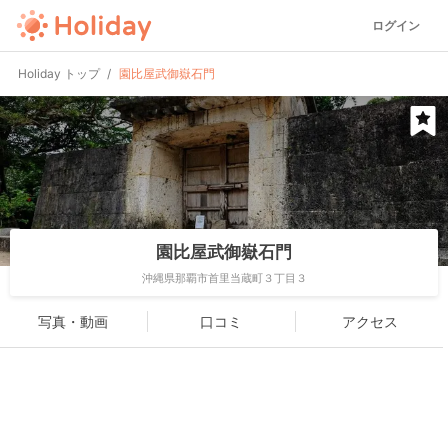
ログイン
Holiday トップ
園比屋武御嶽石門
園比屋武御嶽石門
沖縄県那覇市首里当蔵町３丁目３
写真・動画
口コミ
アクセス