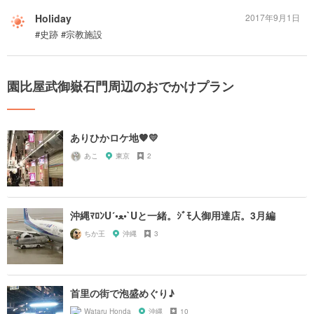
Holiday
2017年9月1日
#史跡 #宗教施設
園比屋武御嶽石門周辺のおでかけプラン
ありひかロケ地🧡💛
あこ
東京
2
沖縄ﾏﾛﾝU´•ﻌ•`Uと一緒。ｼﾞﾓ人御用達店。3月編
ちか王
沖縄
3
首里の街で泡盛めぐり♪
Wataru Honda
沖縄
10