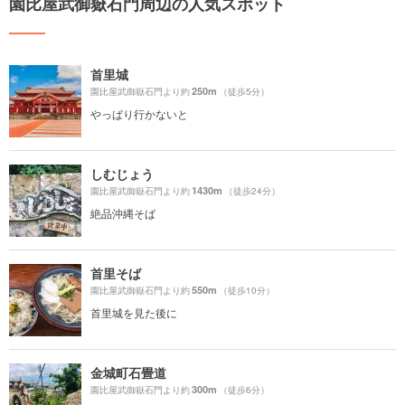
園比屋武御嶽石門周辺の人気スポット
首里城
250m
園比屋武御嶽石門より約
（徒歩5分）
やっぱり行かないと
しむじょう
1430m
園比屋武御嶽石門より約
（徒歩24分）
絶品沖縄そば
首里そば
550m
園比屋武御嶽石門より約
（徒歩10分）
首里城を見た後に
金城町石畳道
300m
園比屋武御嶽石門より約
（徒歩6分）