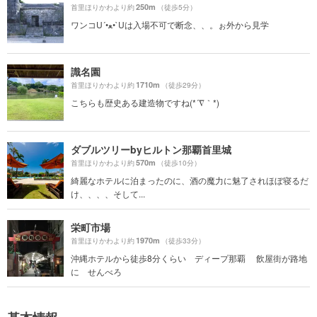
250m
首里ほりかわより約
（徒歩5分）
ワンコU´•ﻌ•`Uは入場不可で断念、、。ぉ外から見学
識名園
1710m
首里ほりかわより約
（徒歩29分）
こちらも歴史ある建造物ですね(*´∇｀*)
ダブルツリーbyヒルトン那覇首里城
570m
首里ほりかわより約
（徒歩10分）
綺麗なホテルに泊まったのに、酒の魔力に魅了されほぼ寝るだ
け、、、、そして...
栄町市場
1970m
首里ほりかわより約
（徒歩33分）
沖縄ホテルから徒歩8分くらい ディープ那覇 飲屋街が路地
に せんべろ