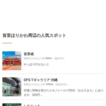
首里ほりかわ周辺の人気スポット
首里城
420m
首里ほりかわより約
（徒歩7分）
やっぱり行かないと
DFS Tギャラリア 沖縄
1950m
首里ほりかわより約
（徒歩33分）
空港に荷物を預けたらモノレールで30分「おもろまち」にあり
ます。300円...
しむじょう