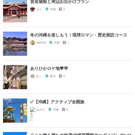
首里城祭と周辺お出かけプラン
ユミ
沖縄
2
冬の沖縄を楽しもう！琉球ロマン・歴史探訪コース
mik056
沖縄
1
ありひかロケ地🧡💛
あこ
東京
2
✅【沖縄】アクティブ全開旅
あみだ
沖縄
6