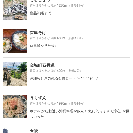
1250m
首里ほりかわより約
（徒歩21分）
絶品沖縄そば
首里そば
680m
首里ほりかわより約
（徒歩12分）
首里城を見た後に
金城町石畳道
400m
首里ほりかわより約
（徒歩7分）
沖縄らしさの残る石畳ロード╰(*´︶`*)╯♡
うりずん
1990m
首里ほりかわより約
（徒歩34分）
ホテル から超近い沖縄料理やさん！ 気に入りすぎて滞在中2回
もいった
玉陵