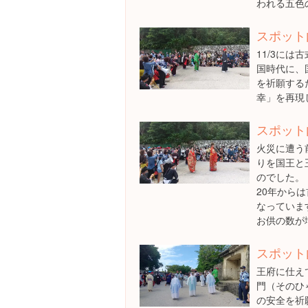
われる五色
スポット
11/3に
国時代に、
を祈願する
幸」を再現
スポット
火災に遭う
りを国王と
のでした。
20年から
なっていま
お供の数が
スポット
王府に仕え
門（そのひ
の安全を祈