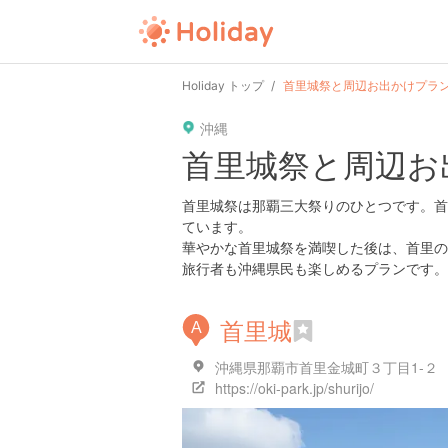
Holiday トップ
首里城祭と周辺お出かけプラ
沖縄
首里城祭と周辺お
首里城祭は那覇三大祭りのひとつです。首
ています。
華やかな首里城祭を満喫した後は、首里の
旅行者も沖縄県民も楽しめるプランです。
首里城
A
沖縄県那覇市首里金城町３丁目1-２
https://oki-park.jp/shurijo/