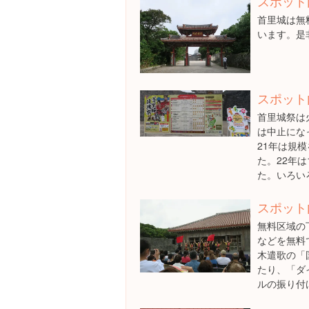
スポット
首里城は無
います。是
スポット
首里城祭は
は中止にな
21年は規
た。22年は
た。いろい
スポット
無料区域の
などを無料
木遣歌の「
たり、「ダ
ルの振り付