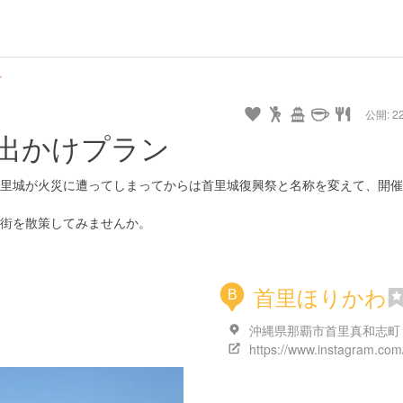
ン
公開: 22
出かけプラン
里城が火災に遭ってしまってからは首里城復興祭と名称を変えて、開催
街を散策してみませんか。
首里ほりかわ
B