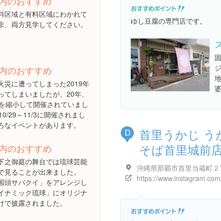
内のおすすめ
料区域と有料区域にわかれて
ゆし豆腐の専門店です。
非、両方見学してください。
内のおすすめ
火災に遭ってしまった2019年
ってしまいましたが、20年、
模を縮小して開催されていまし
10/29～11/3に開催されまし
ろなイベントがあります。
首里うかじ う
D
そば首里城前
内のおすすめ
下之御庭の舞台では琉球芸能
で見ることが出来ました。
国頭サバクイ」をアレンジし
イナミック琉球」にオリジナ
けで披露されました。