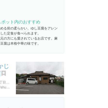
スポット内のおすすめ
固める前の柔らかい、ゆし豆腐をアレン
ジした定食が食べられます。
地元の方にも愛されているお店です。麻
婆豆腐は本格中華の味です。
かじ
店
沖縄県那覇市首里当蔵町２丁目１３
https://www.instagram.com/shuri_ukaji