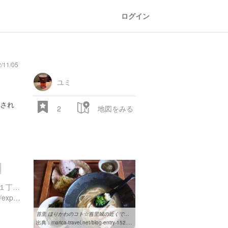
ログイン
/11/05
ユミ
され
2
地図をみる
沖縄県那覇市首里真和志町１丁目２７
https://www.instagram.com/explore/locations/7865027
首里 ほりかわのコト☆首里城の近くでボリュームたっぷりの沖縄そば ...
出典：
marica-travel.net/blog-entry-152.html