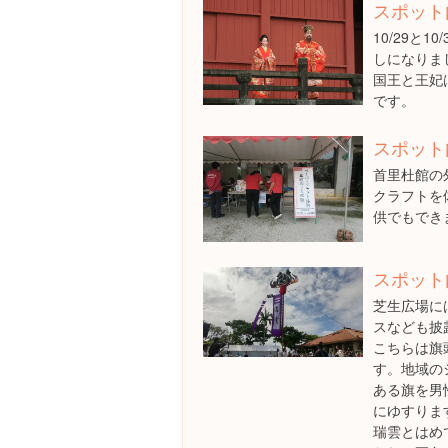
スポット
10/29と
しになりま
国王と王妃
です。
スポット
首里杜館の
クラフトを
供でもでき
スポット
芝生広場に
スなども披
こちらは旗
す。地域の
ある旗を男
にゆすりま
瑞雲とはめ