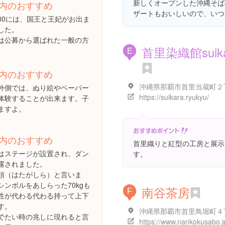
新しくオープンした沖縄そば
内のおすすめ
ザートもおいしいので、いつ
10/30には、国王と王妃がお出ま
した。
は公募から選ばれた一般の方
首里染織館suika
E
内のおすすめ
外側では、ぬり絵やペーパー
https://suikara.ryukyu/
体験することが出来ます。子
ますよ。
内のおすすめ
首里織りと紅型の工房と展示
はステージが設置され、ダン
す。
露されました。
頭（はたがしら）と言いま
シンボルをあしらった70kgも
南谷茶房
F
性が代わる代わる持って上下
す。
でたい時の兆しに現れると言
https://www.nankokusabo.j