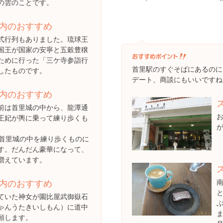
の雲のことです。
内のおすすめ
は古式行列もありました。琉球王
国王が国家の安寧と五穀豊穣
ために行った「三ケ寺参詣行
首里駅のすぐそばにあるのに
したものです。
デート、商談にもいいですね
内のおすすめ
前は首里城の中から、龍潭通
王妃が輿に乗って練り歩くも
は首里城の中を練り歩くものに
す。だんだん豪華になって、
増えています。
内のおすすめ
ていた神女が園比屋武御嶽石
ゃんうたきいしもん）に道中
願します。