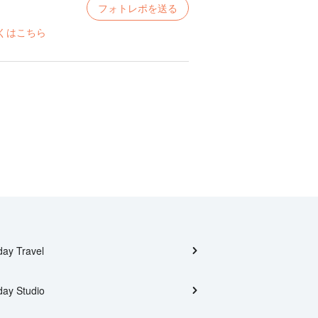
フォトレポを送る
くはこちら
day Travel
day Studio