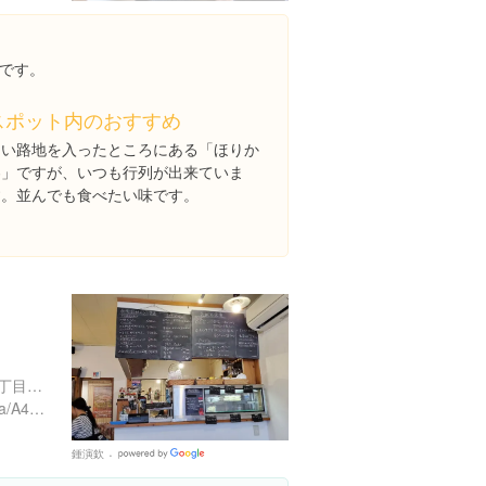
です。
スポット内のおすすめ
細い路地を入ったところにある「ほりか
わ」ですが、いつも行列が出来ていま
す。並んでも食べたい味です。
沖縄県那覇市首里当蔵町２丁目１５-２４
https://tabelog.com/okinawa/A4701/A470102/47011562/
鍾演欽
Google
Places