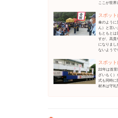
ここが世界
スポット
傘のように
ん）と言い
もともとは
すが、高貴
になりまし
ないようで
スポット
22年は首
ざいもく）
式も同時に
材木は守礼