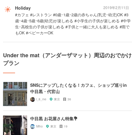
Holiday
2019年2月11日
#カフェ #レストラン #0歳･1歳･2歳の赤ちゃん(乳児･幼児)OK #3
歳･4歳･5歳･6歳(幼児)が楽しめる #小学生の子供が楽しめる #中学
生･高校生の子供が楽しめる #子供と一緒に大人も楽しめる #雨で
もOK #ベビーカーOK
Under the mat（アンダーザマット）周辺のおでかけ
プラン
SNSにアップしたくなる！カフェ、ショップ巡りin
中目黒・代官山
i_8_me
東京
36
中目黒 お花屋さん特集💐
Miho
東京
19