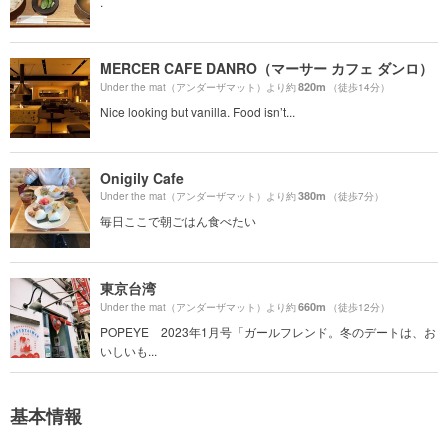
.
MERCER CAFE DANRO（マーサー カフェ ダンロ）
820m
Under the mat（アンダーザマット）より約
（徒歩14分）
Nice looking but vanilla. Food isn’t...
Onigily Cafe
380m
Under the mat（アンダーザマット）より約
（徒歩7分）
毎日ここで朝ごはん食べたい
東京台湾
660m
Under the mat（アンダーザマット）より約
（徒歩12分）
POPEYE 2023年1月号「ガールフレンド。冬のデートは、お
いしいも...
基本情報