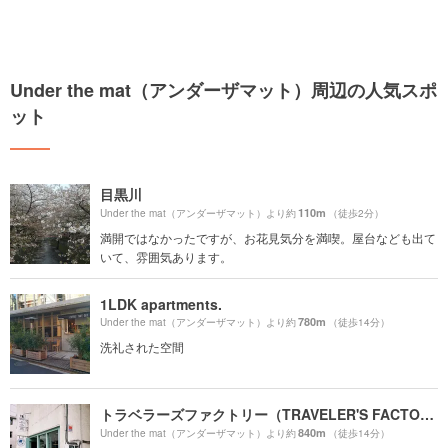
Under the mat（アンダーザマット）周辺の人気スポ
ット
目黒川
110m
Under the mat（アンダーザマット）より約
（徒歩2分）
満開ではなかったですが、お花見気分を満喫。屋台なども出て
いて、雰囲気あります。
1LDK apartments.
780m
Under the mat（アンダーザマット）より約
（徒歩14分）
洗礼された空間
トラベラーズファクトリー（TRAVELER'S FACTORY）
840m
Under the mat（アンダーザマット）より約
（徒歩14分）