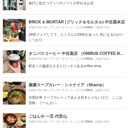
旅行に役立つグッツやノートが作れるお店
BRICK & MORTAR (ブリック＆モルタル) 中目黒本店
640m
Under the mat（アンダーザマット）より約
（徒歩11分）
ZINEフェアしてて、たくさんのZINEがあった 気になるのがい
くつか◎
オニバスコーヒー 中目黒店 （ONIBUS COFFEE NAKAMEGURO）
660m
Under the mat（アンダーザマット）より約
（徒歩12分）
駅近くの脇道を入るとひっそりあるcoffee shop
薬膳スープカレー・シャナイア（Shania）
990m
Under the mat（アンダーザマット）より約
（徒歩17分）
＠恵比寿 スープカレーってあんま好きじゃないけど、ここは
別格。うーんまい。
ごはんや 一芯 代官山
900m
Under the mat（アンダーザマット）より約
（徒歩16分）