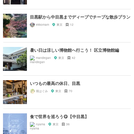
目黒駅から中目黒までディープでチープな散歩プラン
ekkomam
東京
12
暑い日は涼しい博物館へ行こう！ 区立博物館編
mandegan
東京
42
いつもの最高の休日、目黒
堀はぐみ
東京
70
食で世界を巡ろう😋【中目黒】
nyama
東京
36