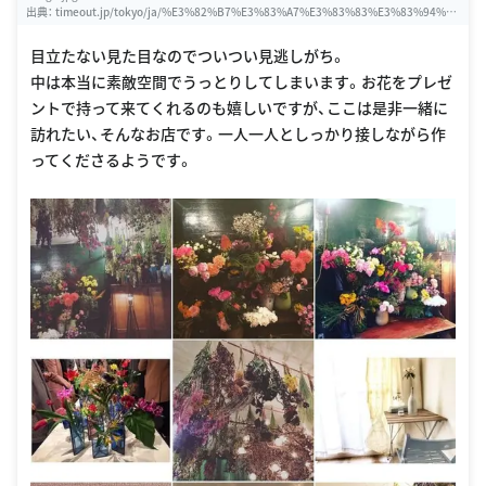
出典：
timeout.jp/tokyo/ja/%E3%82%B7%E3%83%A7%E3%83%83%E3%83%94%E
3%83%B3%E3%82%B0/farver
目立たない見た目なのでついつい見逃しがち。
中は本当に素敵空間でうっとりしてしまいます。お花をプレゼ
ントで持って来てくれるのも嬉しいですが、ここは是非一緒に
訪れたい、そんなお店です。一人一人としっかり接しながら作
ってくださるようです。