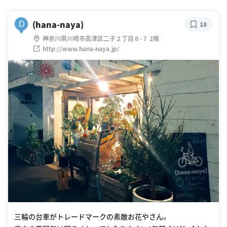
(hana-naya)
D
18
神奈川県川崎市高津区二子２丁目８-７ 2階
http://www.hana-naya.jp/
三輪の台車がトレードマークの素敵お花やさん。