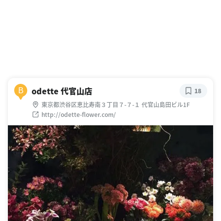
odette 代官山店
B
18
東京都渋谷区恵比寿南３丁目７-７-１ 代官山島田ビル1F
http://odette-flower.com/