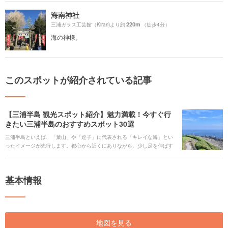
海南神社
220m
三浦ガラス工芸館（Kirari)より約
（徒歩4分）
海の神様。
このスポットが紹介されている記事
【三浦半島 観光スポット紹介】魅力満載！今すぐ行
きたい三浦半島のおすすめスポット30選
三浦半島といえば、「葉山」や「逗子」に代表される「キレイな海」とい
ったイメージが先行します。都心から近くにありながら、少し足を伸ばす
だけで、雄大な景色が広がります。そのため、夏しか楽しめない！なんて
思いがちですが実際は、そんなことはありません。 寒い時期や雨でも屋内
でも楽しめたり、また自然が広がる公園でめいっぱい遊べるスポットもあ
基本情報
ります。三崎のマグロはもちろん、プリンなどのスイーツも要チェック。
今回は三浦半島のみどころをご紹介します。
地図を見る