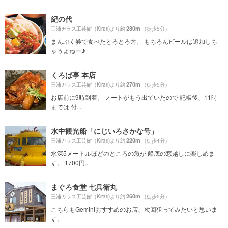
紀の代
280m
三浦ガラス工芸館（Kirari)より約
（徒歩5分）
まんぷく券で食べたとろとろ丼。 もちろんビールは追加しち
ゃうよねー♪
くろば亭 本店
270m
三浦ガラス工芸館（Kirari)より約
（徒歩5分）
お店前に9時到着。 ノートがもう出ていたので 記帳後、11時
までは 付...
水中観光船「にじいろさかな号」
220m
三浦ガラス工芸館（Kirari)より約
（徒歩4分）
水深5メートルほどのところの魚が 船底の窓越しに楽しめま
す。 1700円...
まぐろ食堂 七兵衛丸
260m
三浦ガラス工芸館（Kirari)より約
（徒歩5分）
こちらもGeminiおすすめのお店、次回狙ってみたいと思いま
す。