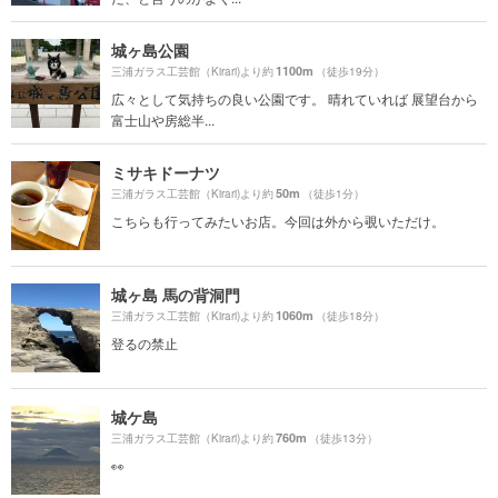
城ヶ島公園
1100m
三浦ガラス工芸館（Kirari)より約
（徒歩19分）
広々として気持ちの良い公園です。 晴れていれば 展望台から
富士山や房総半...
ミサキドーナツ
50m
三浦ガラス工芸館（Kirari)より約
（徒歩1分）
こちらも行ってみたいお店。今回は外から覗いただけ。
城ヶ島 馬の背洞門
1060m
三浦ガラス工芸館（Kirari)より約
（徒歩18分）
登るの禁止
城ケ島
760m
三浦ガラス工芸館（Kirari)より約
（徒歩13分）
👀