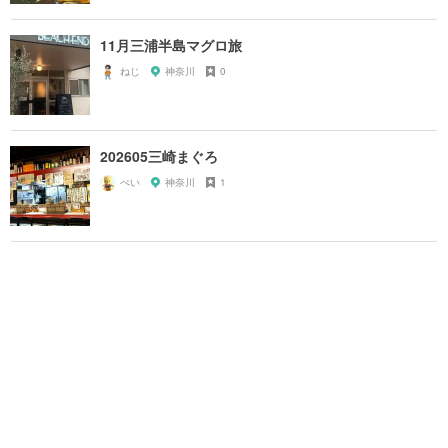
11月三浦半島マグロ旅
ねじ
神奈川
0
202605三崎まぐろ
ぺい
神奈川
1