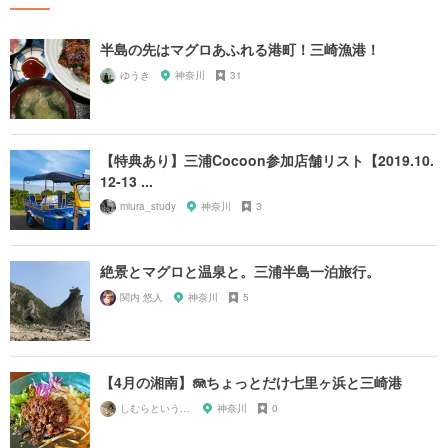
半島の先はマグロあふれる港町！三崎漁港！
ゆうき
神奈川
31
【特典あり】三浦Cocoon参加店舗リスト【2019.10.
12-13 ...
miura_study
神奈川
3
絶景とマグロと温泉と。三浦半島一泊旅行。
関内 悠人
神奈川
5
【4月の湘南】🪼ちょっとだけ七里ヶ浜と三崎港
しむらというもの
神奈川
0