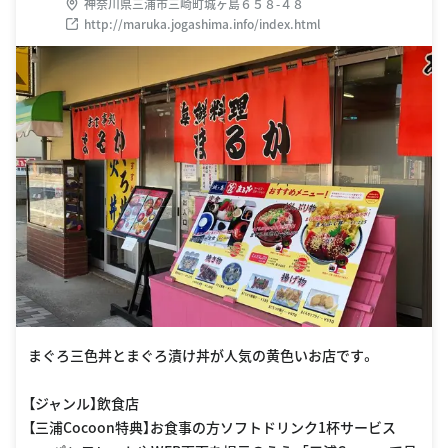
神奈川県三浦市三崎町城ヶ島６５８-４８
http://maruka.jogashima.info/index.html
まぐろ三色丼とまぐろ漬け丼が人気の黄色いお店です。
【ジャンル】飲食店
【三浦Cocoon特典】お食事の方ソフトドリンク1杯サービス