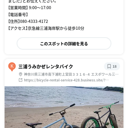
ました」とお伝えください。
【営業時間】 9:00〜17:00
【電話番号】
【住所】080-4333-4172
【アクセス】京急線三浦海岸駅から徒歩10分
このスポットの詳細を見る
三浦うみかぜレンタバイク
K
18
神奈川県三浦市南下浦町上宮田３３１６-４ エスポワール三浦
海岸 102
https://bicycle-rental-service-428.business.site/?
utm_source=gmb&utm_medium=referral