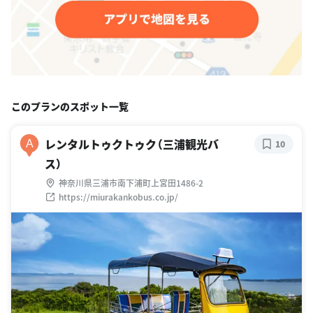
このプランのスポット一覧
レンタルトゥクトゥク（三浦観光バ
A
10
ス）
神奈川県三浦市南下浦町上宮田1486-2
https://miurakankobus.co.jp/