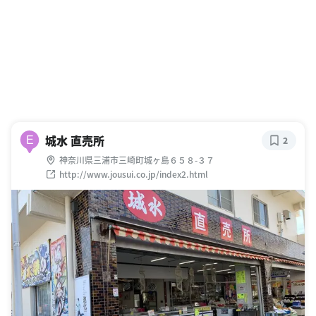
城水 直売所
E
2
神奈川県三浦市三崎町城ヶ島６５８-３７
http://www.jousui.co.jp/index2.html