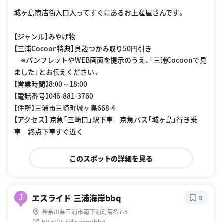
城ヶ島商店街入口入ってすぐにあるお土産屋さんです。
【ジャンル】みやげ物
【三浦Cocoon特典】貝殻つかみ取り50円引き
※パンフレットやWEB画面を提示のうえ、「三浦Cocoonで見
ました」とお伝えください。
【営業時間】8:00～18:00
【電話番号】046-881-3760
【住所】三浦市三崎町城ヶ島668-4
【アクセス】 京急「三崎口」駅下車 京急バス「城ヶ島」行き乗
車 終点下車すぐ近く
このスポットの詳細を見る
エスライド 三浦海岸bbq
J
9
神奈川県三浦市南下浦町菊名7-5
http://s-ride.com/bbq