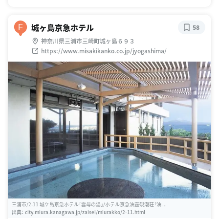
城ヶ島京急ホテル
F
58
神奈川県三浦市三崎町城ヶ島６９３
https://www.misakikanko.co.jp/jyogashima/
三浦市/2-11 城ケ島京急ホテル「雲母の湯」/ホテル京急油壺観潮荘「油 ...
出典：
city.miura.kanagawa.jp/zaisei/miurakko/2-11.html