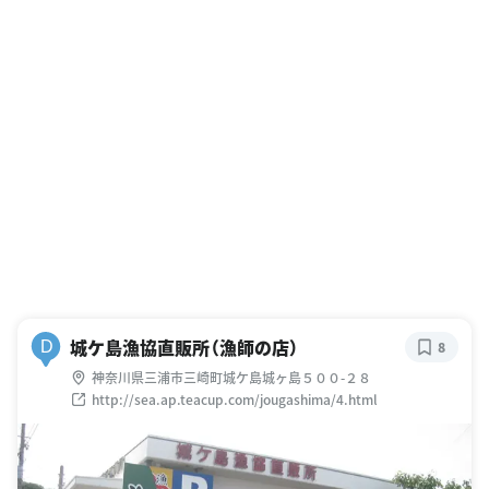
城ケ島漁協直販所（漁師の店）
D
8
神奈川県三浦市三崎町城ケ島城ヶ島５００-２８
http://sea.ap.teacup.com/jougashima/4.html