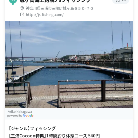
神奈川県三浦市三崎町城ヶ島６５０-７０
http://js-fishing.com/
Keiko Nakagawa
G
oogle Places
【ジャンル】フィッシング
【三浦Cocoon特典】1時間釣り体験コース 540円