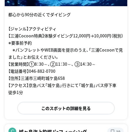
都心から90分の近くでダイビング
【ジャンル】アクティビティ
【三浦Cocoon特典】体験ダイビング12,000円→10,000円（税別）
※要事前予約
※パンフレットやWEB画面を提示のうえ、「三浦Cocoonで見
ました」とお伝えください。
【営業時間】①8：30～、②11：30～、 ③14：30～
【電話番号】046-882-0700
【住所】三浦市三崎町城ケ島658
【アクセス】京急バス「城ケ島」行きにて「城ケ島」バス停下車
徒歩1分
このスポットの詳細を見る
城ヶ島海上釣堀J’sフィッシング
C
10