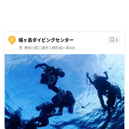
城ヶ島ダイビングセンター
B
1
神奈川県三浦市三崎町城ヶ島669