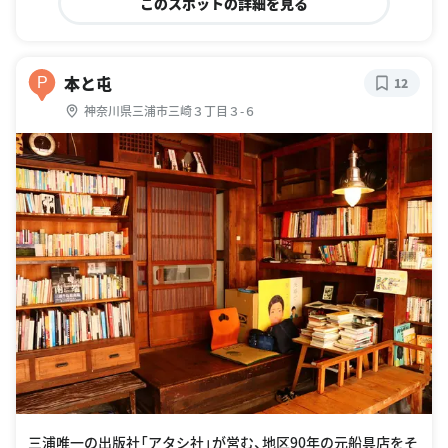
このスポットの詳細を見る
本と屯
P
12
神奈川県三浦市三崎３丁目３-６
三浦唯一の出版社「アタシ社」が営む、地区90年の元船具店をそ