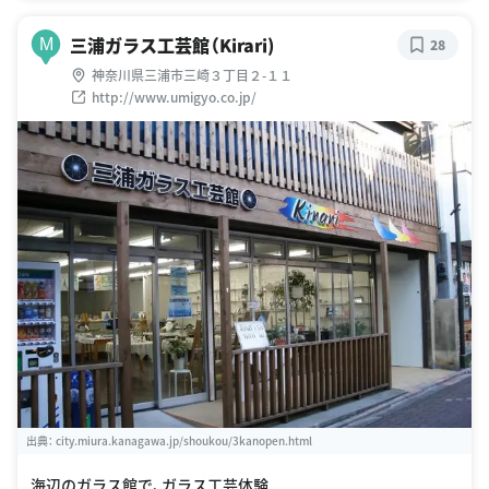
三浦ガラス工芸館（Kirari)
M
28
神奈川県三浦市三崎３丁目２-１１
http://www.umigyo.co.jp/
出典：
city.miura.kanagawa.jp/shoukou/3kanopen.html
海辺のガラス館で、ガラス工芸体験