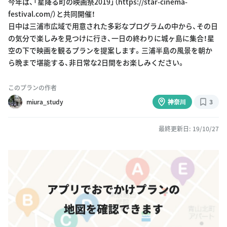
今年は、「星降る町の映画祭2019」（https://star-cinema-
festival.com/）と共同開催！
日中は三浦市広域で用意された多彩なプログラムの中から、その日
の気分で楽しみを見つけに行き、一日の終わりに城ヶ島に集合！星
空の下で映画を観るプランを提案します。三浦半島の風景を朝か
ら晩まで堪能する、非日常な2日間をお楽しみください。
このプランの作者
miura_study
神奈川
3
最終更新日: 19/10/27