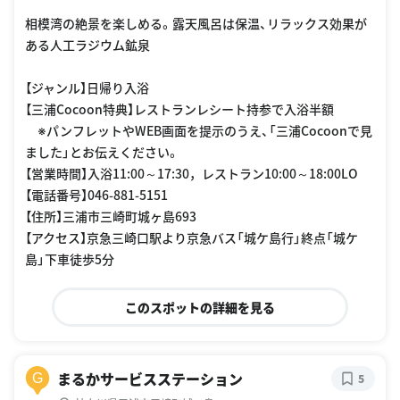
相模湾の絶景を楽しめる。露天風呂は保温、リラックス効果が
ある人工ラジウム鉱泉
【ジャンル】日帰り入浴
【三浦Cocoon特典】レストランレシート持参で入浴半額
※パンフレットやWEB画面を提示のうえ、「三浦Cocoonで見
ました」とお伝えください。
【営業時間】入浴11:00～17:30，レストラン10:00～18:00LO
【電話番号】046-881-5151
【住所】三浦市三崎町城ヶ島693
【アクセス】京急三崎口駅より京急バス「城ケ島行」終点「城ケ
島」下車徒歩5分
このスポットの詳細を見る
まるかサービスステーション
G
5