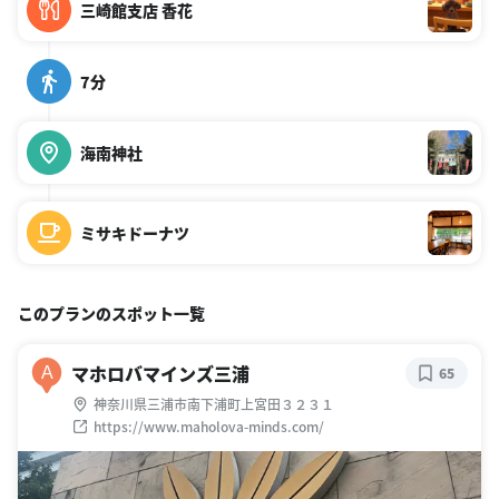
三崎館支店 香花
7分
海南神社
ミサキドーナツ
このプランのスポット一覧
マホロバマインズ三浦
A
65
神奈川県三浦市南下浦町上宮田３２３１
https://www.maholova-minds.com/