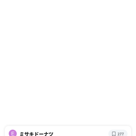
ミサキドーナツ
E
277