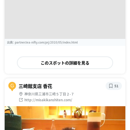
出典：
partner.tea-nifty.com/prj/2010/05/index.html
このスポットの詳細を見る
三崎館支店 香花
G
51
神奈川県三浦市三崎５丁目２-７
http://misakikanshiten.com/