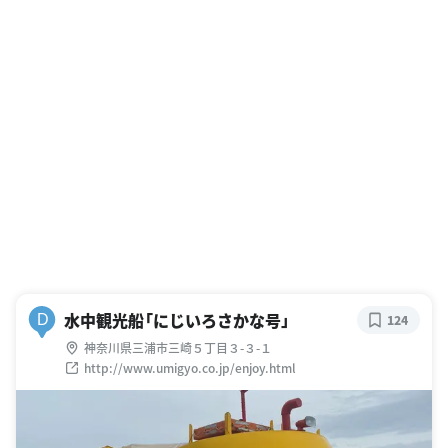
水中観光船「にじいろさかな号」
D
124
神奈川県三浦市三崎５丁目３-３-１
http://www.umigyo.co.jp/enjoy.html