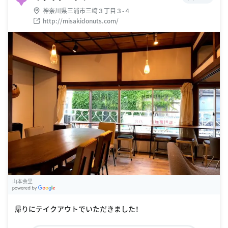
神奈川県三浦市三崎３丁目３-４
http://misakidonuts.com/
山本会里
G
oogle Places
帰りにテイクアウトでいただきました！