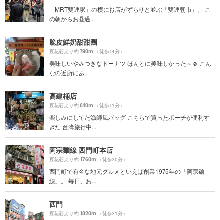
「MRT雙連駅」の横にお店がずらりと並ぶ「雙連朝市」。 こ
の朝からお昼過...
脆皮鮮奶甜甜圈
790m
豆花荘より約
（徒歩14分）
美味しいやみつきなドーナツ ほんとに美味しかった～☺️ こん
なの近所にあ...
高建桶店
640m
豆花荘より約
（徒歩11分）
楽しみにしてた漁師風バッグ こちらで買ったポーチが便利す
ぎた 台湾旅行中...
阿宗麺線 西門町本店
1760m
豆花荘より約
（徒歩30分）
西門町で有名な地元グルメといえば創業1975年の「阿宗麺
線」。 毎日、お...
西門
1820m
豆花荘より約
（徒歩31分）