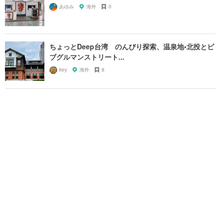
あゆみ
海外
0
ちょっとDeep台湾 のんびり探索、温泉地•北投とビ
ブグルマンストリート...
key
海外
8