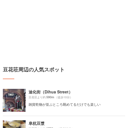
豆花荘周辺の人気スポット
迪化街（Dihua Street）
590m
豆花荘より約
（徒歩10分）
雑貨乾物が並ぶところ眺めてるだけでも楽しい
阜杭豆漿