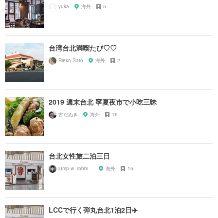
yuka
海外
5
台湾台北満喫たび♡♡
Rieko Sato
海外
2
2019 週末台北 寧夏夜市で小吃三昧
古だぬき
海外
16
台北女性旅二泊三日
jump.w_rabbitkun
海外
15
LCCで行く弾丸台北1泊2日✈️