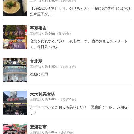
1750m
豆花荘より約
（徒歩30分）
【5巻26話登場】 リサ、のりちゃんと一緒に台湾旅行に出かけ
た麻里子が、...
寧夏夜市
50m
豆花荘より約
（徒歩1分）
台北を代表するメジャー夜市の一つ。 食の集まるストリート
で、毎日多くの人...
台北駅
1100m
豆花荘より約
（徒歩19分）
移動に利用
天天利美食坊
1590m
豆花荘より約
（徒歩27分）
ルーローハンとか何でも美味しい！！悪魔的うまさ。 八角な
し！
雙連朝市
550m
豆花荘より約
（徒歩10分）