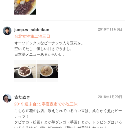
jump.w_rabbitkun
2019年11月6日
台北女性旅二泊三日
オーソドックスなピーナッツ入り豆花を。
空いてたし、優しい甘さでうまし。
日本語メニューあるからいい。
古だぬき
2018年1月29日
2019 週末台北 寧夏夜市で小吃三昧
こちら豆花のお店。添えられている白い豆は、柔らかく煮たピー
ナッツ！
タピオカ（粉圓）とか芋ダンゴ（芋圓）とか、トッピングはいろ
いろあるけど、特にピーナツ（花生）が美味しかった！