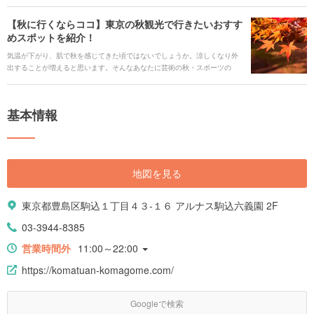
になっており、六義園に咲き誇る植物の四季折々の風景を眺めながら、心
安らぐ時間を過ごすことができます。 春には桜、秋には紅葉の名所として
【秋に行くならココ】東京の秋観光で行きたいおすす
知られていて、夜のライトアップも開催されています。この美しい景色が
めスポットを紹介！
広がる六義園を、デートコースや散歩道にするのはいかがですか。
気温が下がり、肌で秋を感じてきた頃ではないでしょうか。涼しくなり外
出することが増えると思います。そんなあなたに芸術の秋・スポーツの
秋・読書の秋・食欲の秋、すべての秋を都内で楽しめるスポットを一挙紹
介します。
基本情報
地図を見る
東京都豊島区駒込１丁目４３-１６ アルナス駒込六義園 2F
03-3944-8385
営業時間外
11:00～22:00
https://komatuan-komagome.com/
Googleで検索