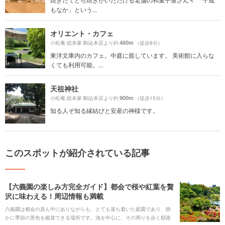
もなか」という...
オリエント・カフェ
460m
小松庵 総本家 駒込本店より約
（徒歩8分）
東洋文庫内のカフェ。中庭に面しています。 美術館に入らな
くても利用可能。...
天祖神社
900m
小松庵 総本家 駒込本店より約
（徒歩15分）
知る人ぞ知る縁結びと安産の神様です。
このスポットが紹介されている記事
【六義園の楽しみ方完全ガイド】都会で桜や紅葉を贅
沢に味わえる！周辺情報も満載
六義園は都会の真ん中にありながらも、とても落ち着いた庭園であり、静
かに季節の景色を鑑賞できる場所です。池を中心に、その周りを歩く順路