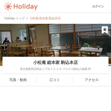
ログイン
Holiday トップ
小松庵 総本家 駒込本店
小松庵 総本家 駒込本店
東京都豊島区駒込１丁目４３-１６ アルナス駒込六義園 2F
写真・動画
口コミ
アクセス