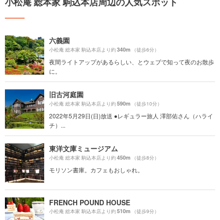
小松庵 総本家 駒込本店周辺の人気スポット
六義園
340m
小松庵 総本家 駒込本店より約
（徒歩6分）
夜間ライトアップがあるらしい、とウェブで知って夜のお散歩
に。
旧古河庭園
590m
小松庵 総本家 駒込本店より約
（徒歩10分）
2022年5月29日(日)放送 ●レギュラー旅人 澤部佑さん（ハライ
チ）...
東洋文庫ミュージアム
450m
小松庵 総本家 駒込本店より約
（徒歩8分）
モリソン書庫。カフェもおしゃれ。
FRENCH POUND HOUSE
510m
小松庵 総本家 駒込本店より約
（徒歩9分）