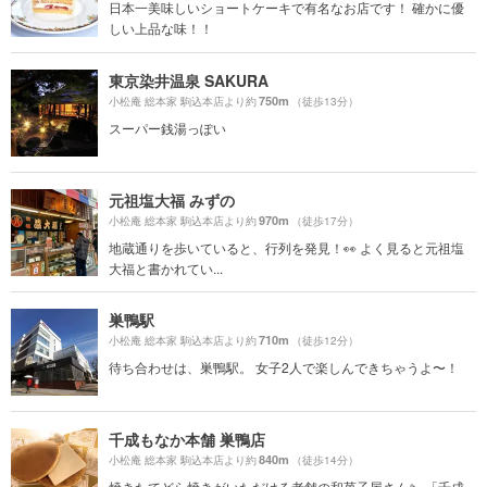
日本一美味しいショートケーキで有名なお店です！ 確かに優
しい上品な味！！
東京染井温泉 SAKURA
750m
小松庵 総本家 駒込本店より約
（徒歩13分）
スーパー銭湯っぽい
元祖塩大福 みずの
970m
小松庵 総本家 駒込本店より約
（徒歩17分）
地蔵通りを歩いていると、行列を発見！👀 よく見ると元祖塩
大福と書かれてい...
巣鴨駅
710m
小松庵 総本家 駒込本店より約
（徒歩12分）
待ち合わせは、巣鴨駅。 女子2人で楽しんできちゃうよ〜！
千成もなか本舗 巣鴨店
840m
小松庵 総本家 駒込本店より約
（徒歩14分）
焼きたてどら焼きがいただける老舗の和菓子屋さん🍡 「千成