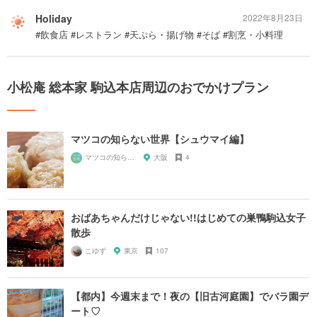
Holiday
2022年8月23日
#飲食店 #レストラン #天ぷら・揚げ物 #そば #割烹・小料理
小松庵 総本家 駒込本店周辺のおでかけプラン
マツコの知らない世界【シュウマイ編】
マツコの知らない世界マニア
大阪
4
おばあちゃんだけじゃない!!はじめての巣鴨駒込女子
散歩
こゆず
東京
107
【都内】今週末まで！夜の【旧古河庭園】でバラ園デ
ート♡