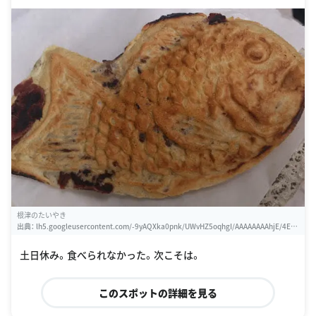
根津のたいやき
出典：
lh5.googleusercontent.com/-9yAQXka0pnk/UWvHZ5oqhgI/AAAAAAAAhjE/4EG
2xLQyYUc/w460-h310-s0/DSC_1974.jpg
土日休み。食べられなかった。次こそは。
このスポットの詳細を見る