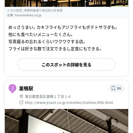
ときわ食堂 | 巣鴨地蔵通り商店街の定食屋
出典：
kousinnduka.co.jp
めっさうまい。カキフライもアジフライもポテトサラダも。
他にも食べたいメニューたくさん。
写真撮るの忘れるくらいワクワクする店。
フライは好きな数で注文できるし定食にもできる。
このスポットの詳細を見る
巣鴨駅
J
86
東京都豊島区巣鴨１丁目１６
http://www.jreast.co.jp/estation/stations/896.html