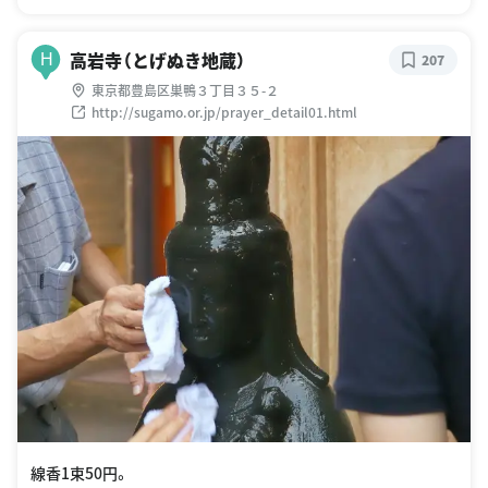
高岩寺（とげぬき地蔵）
H
207
東京都豊島区巣鴨３丁目３５-２
http://sugamo.or.jp/prayer_detail01.html
線香1束50円。