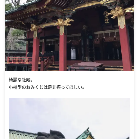
綺麗な社殿。
小槌型のおみくじは是非振ってほしい。