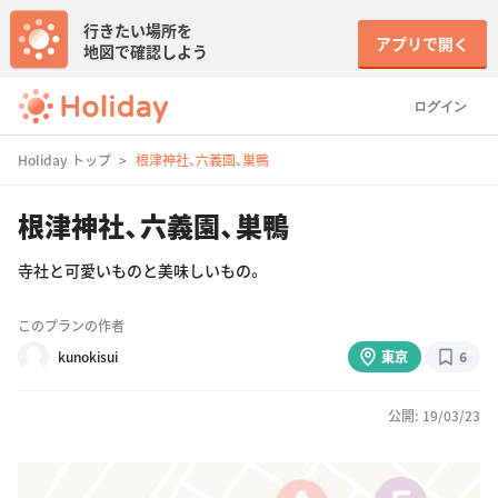
行きたい場所を
アプリで開く
地図で確認しよう
ログイン
Holiday トップ
根津神社、六義園、巣鴨
根津神社、六義園、巣鴨
寺社と可愛いものと美味しいもの。
このプランの作者
kunokisui
東京
6
公開: 19/03/23