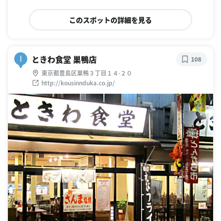
このスポットの詳細を見る
ときわ食堂 巣鴨店
I
108
東京都豊島区巣鴨３丁目１４-２０
http://kousinnduka.co.jp/