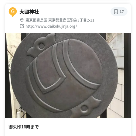
大國神社
G
17
東京都豊島区 東京都豊島区駒込3丁目2-11
http://www.daikokujinja.org/
御朱印16時まで