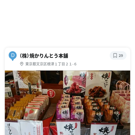
（株）焼かりんとう本舗
D
29
東京都文京区根津１丁目２１-６