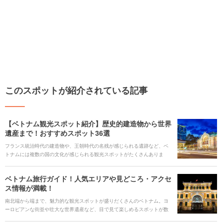
このスポットが紹介されている記事
【ベトナム観光スポット紹介】歴史的建造物から世界
遺産まで！おすすめスポット36選
フランス統治時代の建造物や、王朝時代の名残が感じられる遺跡など、ベ
トナムには複数の国の文化が感じられる観光スポットがたくさんありま
す。せっかく異国情緒溢れるベトナムに訪れるなら、そういった文化や歴
史、遺産に触れられるスポットへ足を運んでみてはいかがでしょうか。 今
ベトナム旅行ガイド！人気エリアや見どころ・アクセ
回はそんな魅力たっぷりのベトナムで、おすすめの観光スポットを36箇所
ス情報が満載！
紹介します。定番だけでなく穴場スポットも紹介するため、少しディープ
な場所が気になる人は要チェックです。これからベトナム旅行を予定して
南北端から端まで、魅力的な観光スポットが盛りだくさんのベトナム。ヨ
いる人は、ぜひ参考にして頂けたらと思います。
ーロピアンな街並や壮大な世界遺産など、目で見て楽しめるスポットが数
多く存在します。日本から離れて心身をリフレッシュしたいなら、異国情