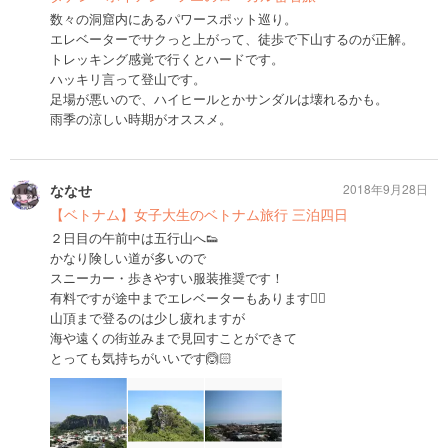
数々の洞窟内にあるパワースポット巡り。
エレベーターでサクっと上がって、徒歩で下山するのが正解。
トレッキング感覚で行くとハードです。
ハッキリ言って登山です。
足場が悪いので、ハイヒールとかサンダルは壊れるかも。
雨季の涼しい時期がオススメ。
ななせ
2018年9月28日
【ベトナム】女子大生のベトナム旅行 三泊四日
２日目の午前中は五行山へ👟
かなり険しい道が多いので
スニーカー・歩きやすい服装推奨です！
有料ですが途中までエレベーターもあります👌🏻
山頂まで登るのは少し疲れますが
海や遠くの街並みまで見回すことができて
とっても気持ちがいいです🙆🏻