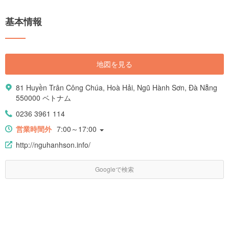
緒溢れるベトナムに訪れると良いでしょう。 そこで今回の記事では、ベト
ナムのおすすめスポットをエリア別に35箇所紹介していきます。定番だけ
基本情報
でなく穴場スポットも紹介しますので、これからベトナムを旅行する予定
の人は要チェックです。そのほか、グルメやホテルといったお役立ち情報
も満載。魅力たっぷりのベトナムについて、ぜひ旅行前に学んでいってく
ださいね！
地図を見る
81 Huyền Trân Công Chúa, Hoà Hải, Ngũ Hành Sơn, Đà Nẵng
550000 ベトナム
0236 3961 114
営業時間外
7:00～17:00
http://nguhanhson.info/
Googleで検索