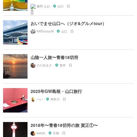
藤岡 なお
山口
おいでませ山口へ（ジオ&グルメtour）
KATuuuuuN
山口
山陰一人旅〜青春18切符
のだめまさ
熊本
2025年GW島根・山口旅行
ぺい
神奈川
2018年〜青春18切符の旅 賀正①〜
kattze
京都