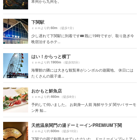
本州から九州を。
下関駅
60m
ｃｏｍより約
（徒歩1分）
少し遅れて下関駅に到着です🚃 既に19時ですが、取り急ぎ今
晩宿泊するホテ...
はい！からっと横丁
1900m
ｃｏｍより約
（徒歩32分）
海響館の隣には大きな観覧車がシンボルの遊園地。 休日には
たくさんの親子連...
おかもと鮮魚店
460m
ｃｏｍより約
（徒歩8分）
予約して伺いました。 お刺身一人前 海鮮サラダ 関サバ サーモ
ン丼 鯨...
天然温泉関門の湯ドーミーインPREMIUM下関
600m
ｃｏｍより約
（徒歩10分）
下関での宿で利用させていただいた、ドーミーインプレミアム