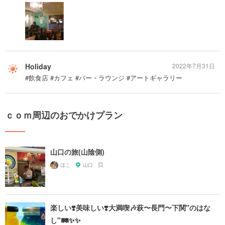
Holiday
2022年7月31日
#飲食店 #カフェ #バー・ラウンジ #アートギャラリー
ｃｏｍ周辺のおでかけプラン
山口の旅(山陰側)
ほこ
山口
楽しい❣️美味しい❣️大満喫🎶萩〜長門〜下関"のはな
し"🛤✨✨