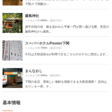
下関🎶 下関駅か...
厳島神社
580m
ｃｏｍより約
（徒歩10分）
源平合戦の頃、都を追われた平家一門が西へ逃げる際、安芸の
厳島神社から厳島...
スーパーホテルPremier下関
700m
ｃｏｍより約
（徒歩12分）
今日は天然温泉♨️が利用できるこちらのホテルに宿泊します。
まんなおし
540m
ｃｏｍより約
（徒歩9分）
下関の名店、美味しい海鮮を堪能できる大衆居酒屋！ 店内は
カウンター席、テ...
基本情報