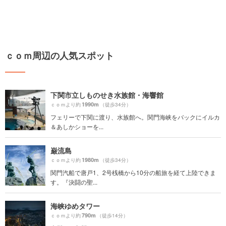
ｃｏｍ周辺の人気スポット
下関市立しものせき水族館・海響館
1990m
ｃｏｍより約
（徒歩34分）
フェリーで下関に渡り、水族館へ。関門海峡をバックにイルカ
＆あしかショーを...
巌流島
1980m
ｃｏｍより約
（徒歩34分）
関門汽船で唐戸1、2号桟橋から10分の船旅を経て上陸できま
す。『決闘の聖...
海峡ゆめタワー
790m
ｃｏｍより約
（徒歩14分）