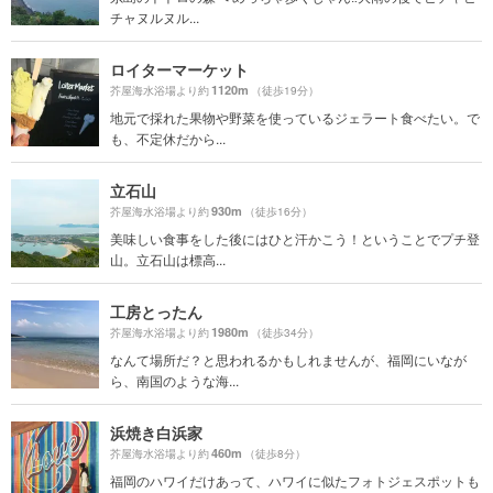
チャヌルヌル...
ロイターマーケット
1120m
芥屋海水浴場より約
（徒歩19分）
地元で採れた果物や野菜を使っているジェラート食べたい。で
も、不定休だから...
立石山
930m
芥屋海水浴場より約
（徒歩16分）
美味しい食事をした後にはひと汗かこう！ということでプチ登
山。立石山は標高...
工房とったん
1980m
芥屋海水浴場より約
（徒歩34分）
なんて場所だ？と思われるかもしれませんが、福岡にいなが
ら、南国のような海...
浜焼き白浜家
460m
芥屋海水浴場より約
（徒歩8分）
福岡のハワイだけあって、ハワイに似たフォトジェスポットも