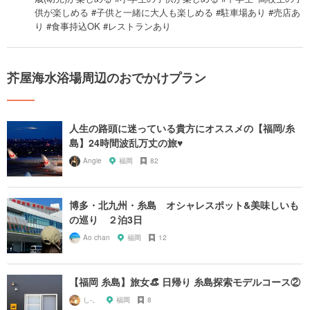
供が楽しめる #子供と一緒に大人も楽しめる #駐車場あり #売店あ
り #食事持込OK #レストランあり
芥屋海水浴場周辺のおでかけプラン
人生の路頭に迷っている貴方にオススメの【福岡/糸
島】24時間波乱万丈の旅♥︎
Angie
福岡
82
博多・北九州・糸島 オシャレスポット&美味しいも
の巡り ２泊3日
Ao chan
福岡
12
【福岡 糸島】旅女👒 日帰り 糸島探索モデルコース②
し-。
福岡
8