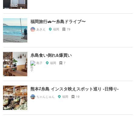
福岡旅行🚗〜糸島ドライブ〜
あきえ
福岡
79
糸島食い倒れ&爆買い
島子
福岡
7
熊本⇄糸島 インスタ映えスポット巡り -日帰り-
ちゃんじゅん
福岡
19