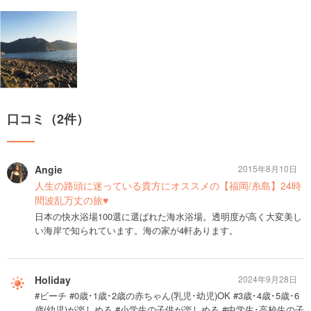
口コミ（2件）
Angie
2015年8月10日
人生の路頭に迷っている貴方にオススメの【福岡/糸島】24時
間波乱万丈の旅♥︎
日本の快水浴場100選に選ばれた海水浴場。透明度が高く大変美し
い海岸で知られています。海の家が4軒あります。
Holiday
2024年9月28日
#ビーチ #0歳･1歳･2歳の赤ちゃん(乳児･幼児)OK #3歳･4歳･5歳･6
歳(幼児)が楽しめる #小学生の子供が楽しめる #中学生･高校生の子