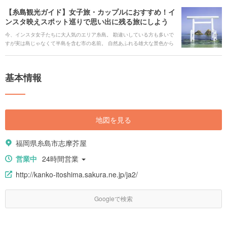
の行程も載せているので、ぜひ参考にしてくださいね。 提供：[Uqey]
【糸島観光ガイド】女子旅・カップルにおすすめ！イ
(https://uqey-mobile.onelink.me/oIaP?
ンスタ映えスポット巡りで思い出に残る旅にしよう
af_js_web=true&af_ss_ver=2_6_0&pid=article&c=holiday&af_channel=itoshima&af_ss_ui=true
（東海理化）
今、インスタ女子たちに大人気のエリア糸島。 勘違いしている方も多いで
すが実は島じゃなくて半島を含む市の名前。 自然あふれる雄大な景色から
インスタ映えする最新スポットやカフェまで、広範囲なエリアです。 そん
な糸島の楽しみ方を徹底解説します。
基本情報
地図を見る
福岡県糸島市志摩芥屋
営業中
24時間営業
http://kanko-itoshima.sakura.ne.jp/ja2/
Googleで検索