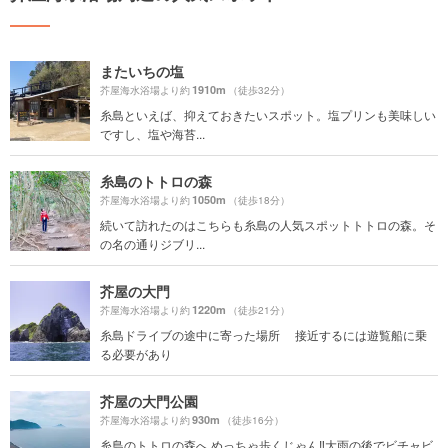
またいちの塩
1910m
芥屋海水浴場より約
（徒歩32分）
糸島といえば、抑えておきたいスポット。塩プリンも美味しい
ですし、塩や海苔...
糸島のトトロの森
1050m
芥屋海水浴場より約
（徒歩18分）
続いて訪れたのはこちらも糸島の人気スポットトトロの森。そ
の名の通りジブリ...
芥屋の大門
1220m
芥屋海水浴場より約
（徒歩21分）
糸島ドライブの途中に寄った場所 接近するには遊覧船に乗
る必要があり
芥屋の大門公園
930m
芥屋海水浴場より約
（徒歩16分）
糸島のトトロの森へ めっちゃ歩くじゃん‼️大雨の後でビチャビ