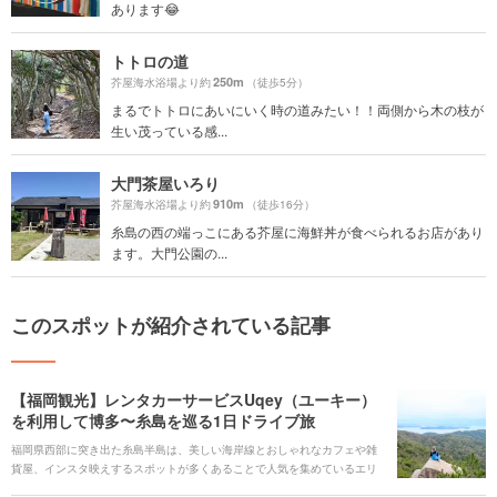
あります😂
トトロの道
250m
芥屋海水浴場より約
（徒歩5分）
まるでトトロにあいにいく時の道みたい！！両側から木の枝が
生い茂っている感...
大門茶屋いろり
910m
芥屋海水浴場より約
（徒歩16分）
糸島の西の端っこにある芥屋に海鮮丼が食べられるお店があり
ます。大門公園の...
このスポットが紹介されている記事
【福岡観光】レンタカーサービスUqey（ユーキー）
を利用して博多〜糸島を巡る1日ドライブ旅
福岡県西部に突き出た糸島半島は、美しい海岸線とおしゃれなカフェや雑
貨屋、インスタ映えするスポットが多くあることで人気を集めているエリ
アです。今回はそんな糸島をレンタカーで1日ドライブ旅してきました。旅