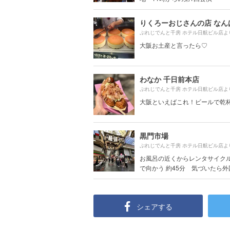
りくろーおじさんの店 なん
ぷれじでんと千房 ホテル日航ビル店よ
大阪お土産と言ったら♡
わなか 千日前本店
ぷれじでんと千房 ホテル日航ビル店よ
大阪といえばこれ！ビールで乾
黒門市場
ぷれじでんと千房 ホテル日航ビル店よ
お風呂の近くからレンタサイク
で向かう 約45分 気づいたら外国.
シェアする