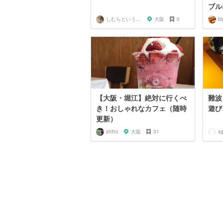
ブル
しむらというもの
大阪
0
bi
【大阪・堀江】絶対に行くべ
難波
き！おしゃれなカフェ（随時
遊び
更新）
shiho
大阪
31
s