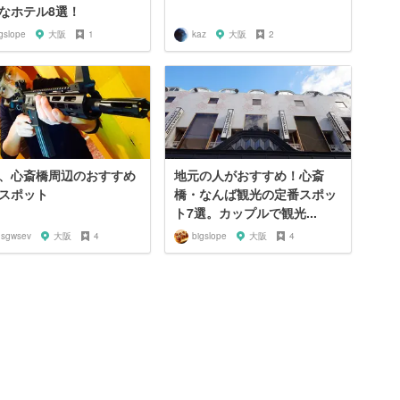
なホテル8選！
gslope
大阪
1
kaz
大阪
2
、心斎橋周辺のおすすめ
地元の人がおすすめ！心斎
スポット
橋・なんば観光の定番スポッ
ト7選。カップルで観光...
gsgwsev
大阪
4
bigslope
大阪
4