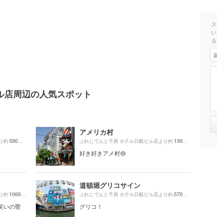
ス
い
る
ル店周辺の人気スポット
アメリカ村
590m
130m
り約
（徒歩10分）
ぷれじでんと千房 ホテル日航ビル店より約
（徒歩3分）
好き好きアメ村🍥
道頓堀グリコサイン
1060m
570m
り約
（徒歩18分）
ぷれじでんと千房 ホテル日航ビル店より約
（徒歩10分
笑いの聖
グリコ！