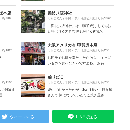
ば本店
難波八阪神社
880m
1390m
り約
（徒歩15分）
ぷれじでんと千房 ホテル日航ビル店より約
（徒歩24
「難波八坂神社」は「獅子殿(ししでん)」
と呼ばれる大きな獅子がいる神社で...
大阪アメリカ村 甲賀流本店
1020m
250m
り約
（徒歩18分）
ぷれじでんと千房 ホテル日航ビル店より約
（徒歩5分）
杯！
お団子でお腹を満たしたら 次はしょっぱ
いものを食べなきゃですよね。 お待...
踊りだこ
1150m
700m
り約
（徒歩20分）
ぷれじでんと千房 ホテル日航ビル店より約
（徒歩12分
ルで難波ま
続いて向かったのが、私が1番たこ焼き屋
..
さんで 気になっていたたこ焼き屋さ...
ツイートする
LINEで送る