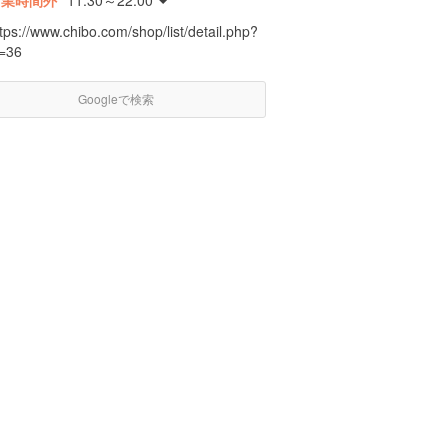
営業時間外
11:30～22:00
tps://www.chibo.com/shop/list/detail.php?
d=36
Googleで検索