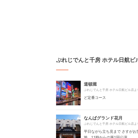
ぷれじでんと千房 ホテル日航ビ
道頓堀
ぷれじでんと千房 ホテル日航ビル店よ
ど定番コース
なんばグランド花月
ぷれじでんと千房 ホテル日航ビル店よ
平日ながら立ち見まで さすがお
地 11時からの第1回公演