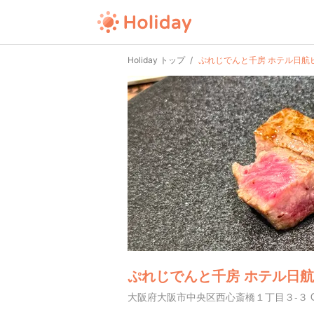
Holiday トップ
ぷれじでんと千房 ホテル日航
ぷれじでんと千房 ホテル日
大阪府大阪市中央区西心斎橋１丁目３-３ O