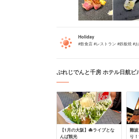
Holiday
#飲食店 #レストラン #鉄板焼 #
ぷれじでんと千房 ホテル日航ビ
【1月の大阪】🐙ライブとな
難波
んば観光
り！