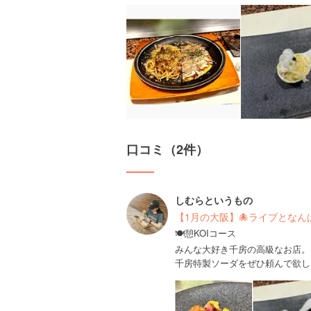
口コミ（2件）
しむらというもの
【1月の大阪】🐙ライブとなん
🍽️憩KOIコース
みんな大好き千房の高級なお店。
千房特製ソーダをぜひ頼んで欲し