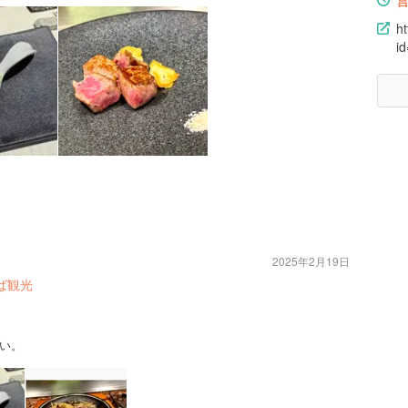
ht
i
2025年2月19日
ば観光
い。