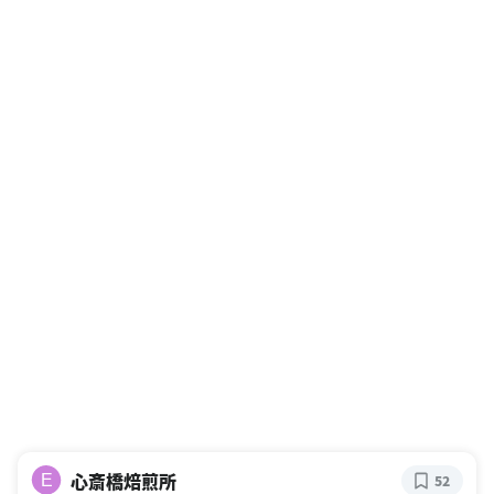
心斎橋焙煎所
E
52