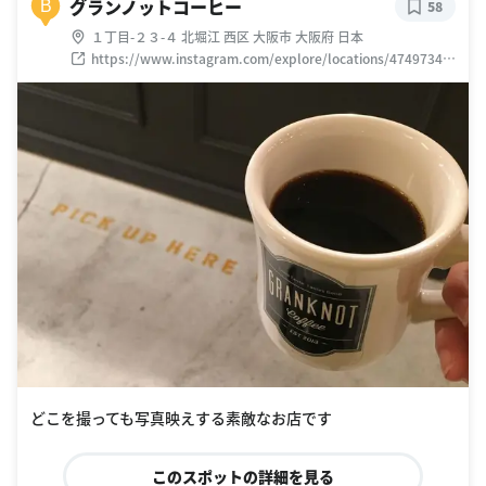
グランノットコーヒー
B
58
１丁目-２３-４ 北堀江 西区 大阪市 大阪府 日本
https://www.instagram.com/explore/locations/47497349
0
どこを撮っても写真映えする素敵なお店です
このスポットの詳細を見る