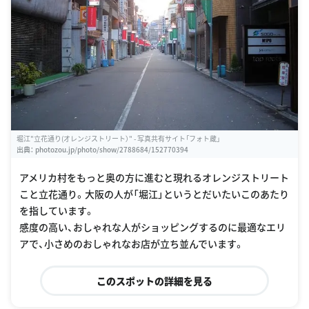
堀江"立花通り(オレンジストリート）" - 写真共有サイト「フォト蔵」
出典：
photozou.jp/photo/show/2788684/152770394
アメリカ村をもっと奥の方に進むと現れるオレンジストリート
こと立花通り。大阪の人が「堀江」というとだいたいこのあたり
を指しています。
感度の高い、おしゃれな人がショッピングするのに最適なエリ
アで、小さめのおしゃれなお店が立ち並んでいます。
このスポットの詳細を見る