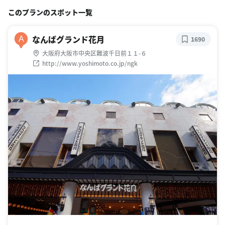
このプランのスポット一覧
なんばグランド花月
A
1690
大阪府大阪市中央区難波千日前１１-６
http://www.yoshimoto.co.jp/ngk