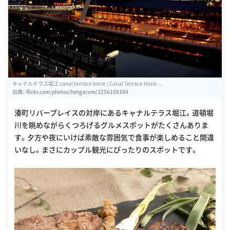
キャナルテラス堀江 canal terrace horie | Canal Terrace Horie ...
出典：
flickr.com/photos/hetgacom/3256108384
湊町リバープレイスの対岸にあるキャナルテラス堀江。道頓堀
川を眺めながらくつろげるグルメスポットがたくさんありま
す。夕方や夜にいけば素敵な雰囲気で食事が楽しめること間違
いなし。まさにカップル観光にぴったりのスポットです。