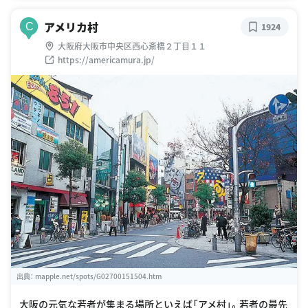
アメリカ村
C
1924
大阪府大阪市中央区西心斎橋２丁目１１
https://americamura.jp/
出典：
mapple.net/spots/G02700151504.htm
大阪の元気な若者が集まる場所といえば「アメ村」。若者の最先