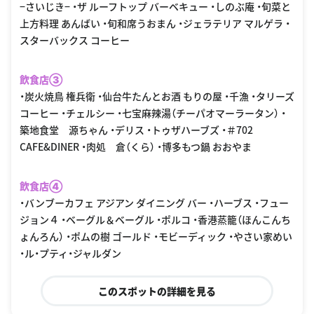
−さいじき− ・ザ ルーフトップ バーベキュー ・しのぶ庵 ・旬菜と
上方料理 あんばい ・旬和席うおまん ・ジェラテリア マルゲラ ・
スターバックス コーヒー
飲食店③
・炭火焼鳥 権兵衛 ・仙台牛たんとお酒 もりの屋 ・千漁 ・タリーズ
コーヒー ・チェルシー ・七宝麻辣湯（チーパオマーラータン） ・
築地食堂 源ちゃん ・デリス ・トゥザハーブズ ・＃702
CAFE&DINER ・肉処 倉（くら） ・博多もつ鍋 おおやま
飲食店④
・バンブーカフェ アジアン ダイニング バー ・ハーブス ・フュー
ジョン４ ・ベーグル＆ベーグル ・ポルコ ・香港蒸籠（ほんこんち
ょんろん） ・ポムの樹 ゴールド ・モビーディック ・やさい家めい
・ル・プティ・ジャルダン
このスポットの詳細を見る