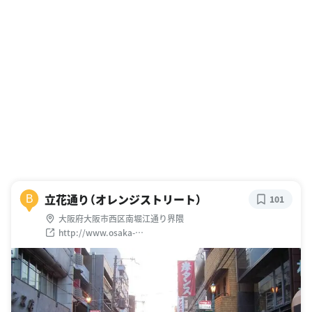
立花通り（オレンジストリート）
B
101
大阪府大阪市西区南堀江通り界隈
http://www.osaka-
info.jp/jp/search/detail/sightseeing_1444.html