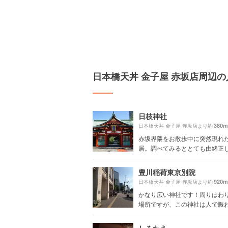
日本橋天丼 金子屋 赤坂店周辺
日枝神社
380m
日本橋天丼 金子屋 赤坂店より約
赤坂界隈をお散歩中に突然現れ
居。調べてみるととても由緒正しい
豊川稲荷東京別院
920m
日本橋天丼 金子屋 赤坂店より約
かなり広い神社です！周りはわ
場所ですが、この神社は人で賑わっ