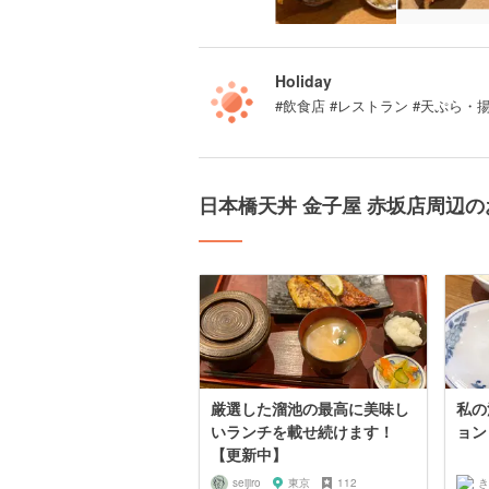
Holiday
#飲食店 #レストラン #天ぷら・
日本橋天丼 金子屋 赤坂店周辺
厳選した溜池の最高に美味し
私の
いランチを載せ続けます！
ョン
【更新中】
seijiro
東京
112
き