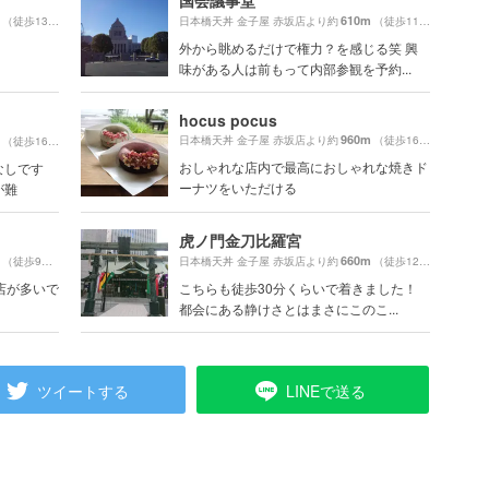
国会議事堂
610m
（徒歩13分）
日本橋天丼 金子屋 赤坂店より約
（徒歩11分）
外から眺めるだけで権力？を感じる笑 興
味がある人は前もって内部参観を予約...
hocus pocus
960m
日本橋天丼 金子屋 赤坂店より約
（徒歩16分）
（徒歩16分）
おしゃれな店内で最高におしゃれな焼きド
なしです
ーナツをいただける
が難
虎ノ門金刀比羅宮
660m
（徒歩9分）
日本橋天丼 金子屋 赤坂店より約
（徒歩12分）
店が多いで
こちらも徒歩30分くらいで着きました！
。
都会にある静けさとはまさにこのこ...
ツイートする
LINEで送る