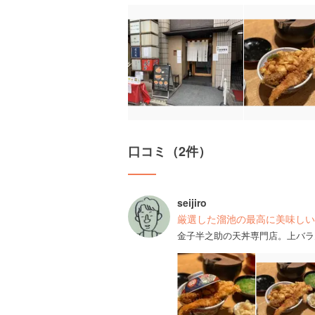
口コミ（2件）
seijiro
厳選した溜池の最高に美味しい
金子半之助の天丼専門店。上バラ