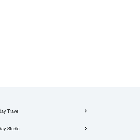
day Travel
day Studio