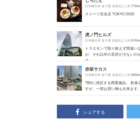
しろたえ
770m
日本橋天丼 金子屋 赤坂店より約
スイーツ百名店 TOKYO 2020
虎ノ門ヒルズ
910m
日本橋天丼 金子屋 赤坂店より約
トラエモンで取り敢えず間違い
が、それ以外の見所が少ないの
点。。。
赤坂サカス
500m
日本橋天丼 金子屋 赤坂店より約
TBSに併設する商業施設。 飲食
すが、一部お買い物も出来ます
シェアする