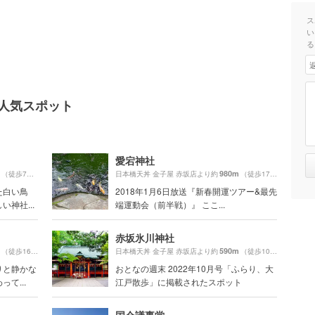
ス
い
る
の人気スポット
愛宕神社
980m
（徒歩7分）
日本橋天丼 金子屋 赤坂店より約
（徒歩17分）
た白い鳥
2018年1月6日放送『新春開運ツアー&最先
神社...
端運動会（前半戦）』 ここ...
赤坂氷川神社
590m
（徒歩16分）
日本橋天丼 金子屋 赤坂店より約
（徒歩10分）
りと静かな
おとなの週末 2022年10月号「ふらり、大
て...
江戸散歩」に掲載されたスポット