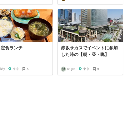
 定食ランチ
赤坂サカスでイベントに参加
した時の【朝・昼・晩】
ukky
東京
5
seijiro
東京
9