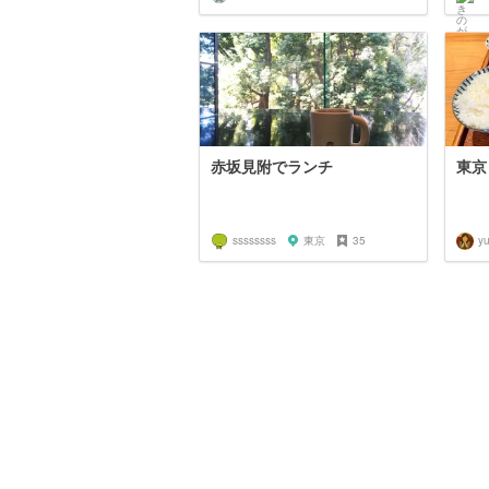
赤坂見附でランチ
東京
ssssssss
東京
35
y