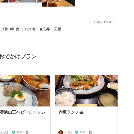
2019年5月24日
揚げ物 #和食（その他） #天丼・天重
のおでかけプラン
溜池山王ヘビーローテシ
赤坂ランチ🍣
のがみ
東京
1
yukky
東京
1