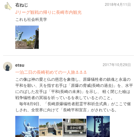
右ねじ
2018年4月11日
Jリーグ観戦の帰りに長崎市内観光
これも社会科見学
etsu
2017年10月29日
一泊二日の長崎初めての一人旅⚓︎⚓︎⚓︎
この像は神の愛と仏の慈悲を象徴し、原爆犠牲者の鎮魂と永遠の
平和を願い、天を指す右手は「原爆の脅威(長崎の過去)」を、水平
にのばした左手は「平和(長崎の未来)」を示し、 軽く閉じた瞼は
戦争犠牲者の冥福を祈っているを表しているとのこと。
毎年8月9日、「長崎原爆犠牲者慰霊平和祈念式典」がここで催
しされ、全世界に向けて「長崎平和宣言」がされている。