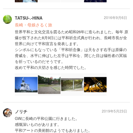
TATSU-.-HINA
2016年9月6日
長崎・母娘さるく旅
世界平和と文化交流を図るため昭和26年に造られました。毎年 原
爆が投下された8月9日には平和祈念式典が行われ、長崎市長が全
世界に向けて平和宣言を発表します。
シンボルにもなっている「平和祈念像」は天をさす右手は原爆の
脅威を、水平に伸ばした左手は平和を、閉じた目は犠牲者の冥福
を祈っているのだそうです。
改めて平和の大切さを感じた時間でした。
ノリチ
2019年5月23日
GWに長崎の平和公園に行きました。
感慨深いものがあります。
平和アートの美術館のようでもありました。