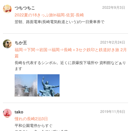
つちつちこ
2022年9月3日
2022夏の18きっぷ旅in福岡-佐賀-長崎
翌朝、路面電車(長崎電気軌道という)の一日乗車券で
ちか王
2021年2月24日
福岡⇒下関⇒岩国⇒福岡⇒長崎＋3セク鉄印と鉄道好き旅 2月
篇
長崎を代表するシンボル。近くに原爆投下場所や 資料館などぁり
ます
tako
2019年11月6日
憧れの長崎2泊3日
平和公園電停からすぐ