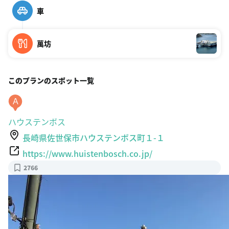
車
萬坊
このプランのスポット一覧
A
ハウステンボス
長崎県佐世保市ハウステンボス町１-１
https://www.huistenbosch.co.jp/
2766