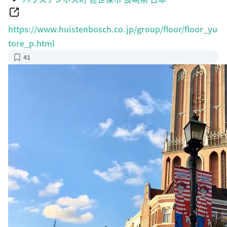
https://www.huistenbosch.co.jp/group/floor/floor_yu
tore_p.html
41