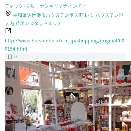
ディック・ブルーナショップナインチェ
長崎県佐世保市ハウステンボス町１-１ ハウステンボ
ス内 ビネンスタッドエリア
http://www.huistenbosch.co.jp/shopping/original/00
0154.html
55