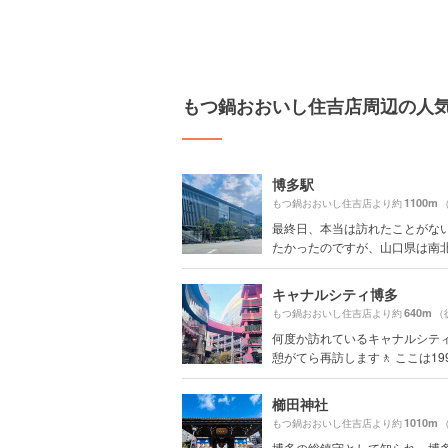
もつ鍋おおいし住吉店周辺の人
博多駅
1100m
もつ鍋おおいし住吉店より約
最終日、本当は訪れたことがな
たかったのですが、山口県は南北の
キャナルシティ博多
640m
もつ鍋おおいし住吉店より約
（
何度か訪れているキャナルシテ
憩がてら再訪します🚶 ここは199.
櫛田神社
1010m
もつ鍋おおいし住吉店より約
博多の総鎮守として知られ、博