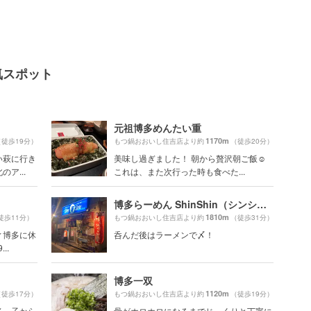
気スポット
元祖博多めんたい重
1170m
（徒歩19分）
もつ鍋おおいし住吉店より約
（徒歩20分）
い萩に行き
美味し過ぎました！ 朝から贅沢朝ご飯☺️
ア...
これは、また次行った時も食べた...
博多らーめん ShinShin（シンシン）天神本店
1810m
徒歩11分）
もつ鍋おおいし住吉店より約
（徒歩31分）
ィ博多に休
呑んだ後はラーメンで〆！
..
博多一双
1120m
（徒歩17分）
もつ鍋おおいし住吉店より約
（徒歩19分）
多っ子から
骨がホロホロになるまでじっくりと丁寧に