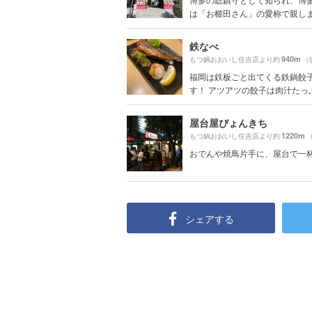
は「お櫛田さん」の愛称で親しまれ
鉄なべ
940m
もつ鍋おおいし住吉店より約
（
福岡は鉄板ごと出てくる鉄鍋餃
す！ アツアツの餃子は肉汁たっぷり
屋台屋ぴょんきち
1220m
もつ鍋おおいし住吉店より約
おでんや焼鳥片手に、屋台で一
シェアする