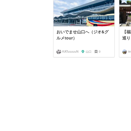
おいでませ山口へ（ジオ&グ
【福
ルメtour）
巡り
KATuuuuuN
山口
0
te