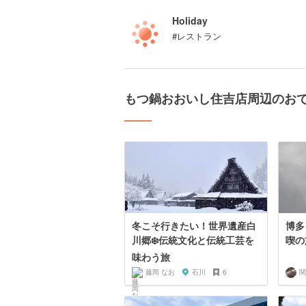
Holiday
#レストラン
もつ鍋おおいし住吉店周辺のお
冬こそ行きたい！世界遺産白
博多
川郷❄️伝統文化と伝統工芸を
喫の
味わう旅
藤岡 なお
石川
6