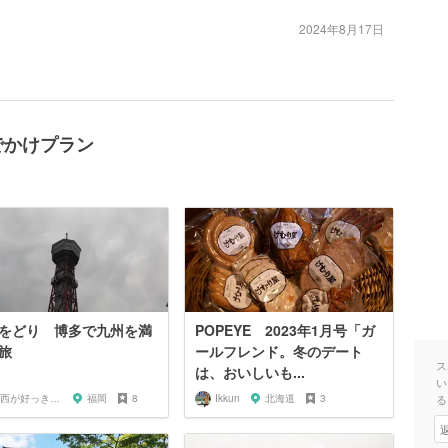
2024年8月17日
でかけプラン
をどり 博多で九州を満
POPEYE 2023年1月号「ガ
旅
ールフレンド。冬のデート
ス
は、おいしいも...
い
関西が好っきゃねん
福岡
8
Ikkun
北海道
3
る