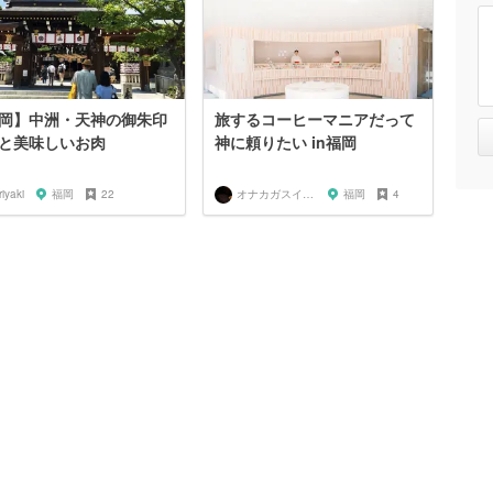
岡】中洲・天神の御朱印
旅するコーヒーマニアだって
と美味しいお肉
神に頼りたい in福岡
riyaki
福岡
22
オナカガスイタラナニタベヨ
福岡
4