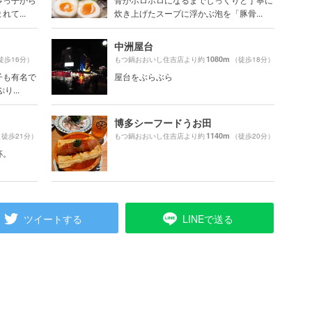
て...
炊き上げたスープに浮かぶ泡を「豚骨...
中洲屋台
1080m
徒歩16分）
もつ鍋おおいし住吉店より約
（徒歩18分）
子も有名で
屋台をぶらぶら
...
博多シーフードうお田
1140m
（徒歩21分）
もつ鍋おおいし住吉店より約
（徒歩20分）
杯。
ツイートする
LINEで送る