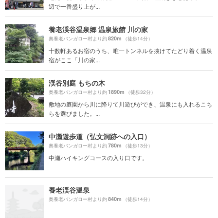
辺で一番盛り上が...
養老渓谷温泉郷 温泉旅館 川の家
820m
奥養老バンガロー村より約
（徒歩14分）
十数軒あるお宿のうち、唯一トンネルを抜けてたどり着く温泉
宿がここ「川の家...
渓谷別庭 もちの木
1890m
奥養老バンガロー村より約
（徒歩32分）
敷地の庭園から川に降りて川遊びができ、温泉にも入れるこち
らを選びました。...
中瀬遊歩道（弘文洞跡への入口）
780m
奥養老バンガロー村より約
（徒歩13分）
中瀬ハイキングコースの入り口です。
養老渓谷温泉
840m
奥養老バンガロー村より約
（徒歩14分）