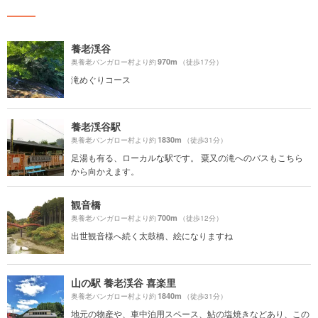
養老渓谷
970m
奥養老バンガロー村より約
（徒歩17分）
滝めぐりコース
養老渓谷駅
1830m
奥養老バンガロー村より約
（徒歩31分）
足湯も有る、ローカルな駅です。 粟又の滝へのバスもこちら
から向かえます。
観音橋
700m
奥養老バンガロー村より約
（徒歩12分）
出世観音様へ続く太鼓橋、絵になりますね
山の駅 養老渓谷 喜楽里
1840m
奥養老バンガロー村より約
（徒歩31分）
地元の物産や、車中泊用スペース、鮎の塩焼きなどあり、この