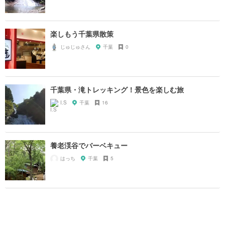
楽しもう千葉県散策
じゅじゅさん
千葉
0
千葉県・滝トレッキング！景色を楽しむ旅
I.S
千葉
16
養老渓谷でバーベキュー
はっち
千葉
5