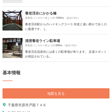
養老渓谷にかかる橋
1090m
奥養老バンガロー村より約
（徒歩19分）
養老渓谷駅からのハイキングコース 街道と違い静かで歩くの
に最適です。 (...
清澄養老ライン駐車場
890m
奥養老バンガロー村より約
（徒歩15分）
養老渓谷温泉街には多くの駐車場が有ります。 足湯スポット
が併設されている...
基本情報
地図を見る
千葉県市原市戸面７４６