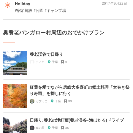
Holiday
2017年9月22日
#宿泊施設 #公園 #キャンプ場
奥養老バンガロー村周辺のおでかけプラン
養老渓谷で日帰り
チアキ
千葉
0
紅葉を愛でながら房総大多喜町の郷土料理「太巻き祭
り寿司」を探しに行く
えびっこ
千葉
33
日帰り:養老の滝紅葉(養老渓谷~海ほたる)ドライブ
春の星
千葉
35