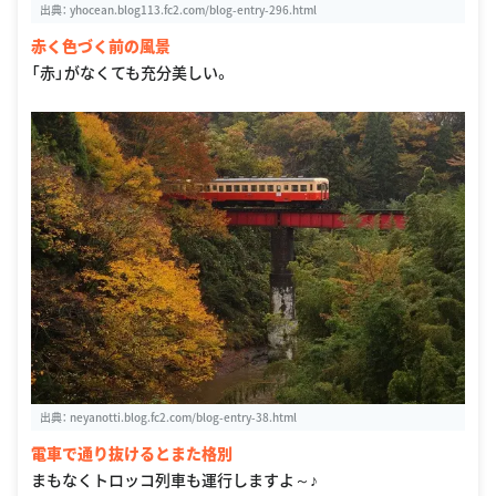
出典：
yhocean.blog113.fc2.com/blog-entry-296.html
赤く色づく前の風景
「赤」がなくても充分美しい。
出典：
neyanotti.blog.fc2.com/blog-entry-38.html
電車で通り抜けるとまた格別
まもなくトロッコ列車も運行しますよ～♪