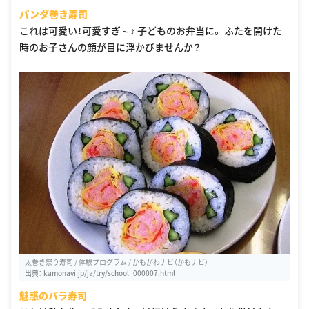
パンダ巻き寿司
これは可愛い！可愛すぎ～♪ 子どものお弁当に。 ふたを開けた
時のお子さんの顔が目に浮かびませんか？
太巻き祭り寿司 / 体験プログラム / かもがわナビ（かもナビ）
出典：
kamonavi.jp/ja/try/school_000007.html
魅惑のバラ寿司