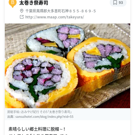
太巻き祭寿司
B
93
千葉県夷隅郡大多喜町石神８５５-８６９-５
http://www.maap.com/takeyura/
房総手帖::おみやげ紀行 その5「太巻き祭り寿司」
出典：
sansuihotel.com/blog/index.php?eid=55
素晴らしい郷土料理に脱帽～！