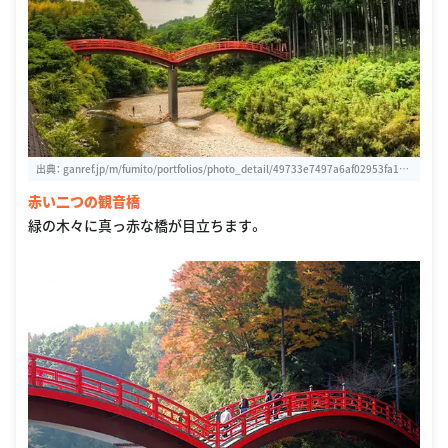
出典：
ganref.jp/m/fumito/portfolios/photo_detail/49733e7497a6af02953fa1c4
4691fa02
赤い二つの観音橋
緑の木々に真っ赤な橋が目立ちます。