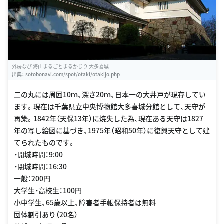
外房なび 海山まるごとまるかじり 大多喜城
出典：
sotobonavi.com/spot/otaki/otakijo.php
二の丸には周囲10ｍ、深さ20ｍ、日本一の大井戸が現存してい
ます。現在は千葉県立中央博物館大多喜城分館として、天守が
再築。1842年（天保13年）に焼失した為、現在ある天守は1827
年の写し絵図に基づき、1975年（昭和50年）に復興天守として建
てられたものです。
・開城時間：9:00
・閉城時間：16:30
一般：200円
大学生・高校生：100円
小中学生、65歳以上、障害者手帳保持者は無料
団体割引あり（20名）