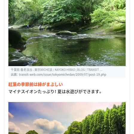
千葉県 養老渓谷 - 東京MICHE談 / KAYOKO HIRAO | BLOG | TRANSIT ...
出典：
transit-web.com/issue/tokyomichedan/2009/07/post-19.php
紅葉の季節前は緑がまぶしい
マイナスイオンたっぷり！ 夏は水遊びができます。