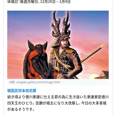
休城日：毎週月曜日、12月26日～1月4日
出典：
sengoku-gallery.com/cn1/pg2.html
戦国武将本田忠勝
幼き頃より徳川家康に仕え主君の為に生き抜いた家康家臣徳川
四天王のひとり。忠勝が城主になり大改築し、今日の大多喜城
があるそうです。