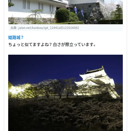
出典：
jalan.net/kankou/spt_12441af2122024082
姫路城？
ちょっと似てますよね？ 白さが際立っています。