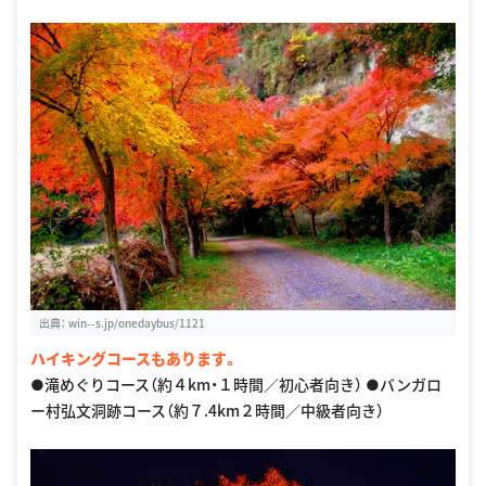
出典：
win--s.jp/onedaybus/1121
ハイキングコースもあります。
●滝めぐりコース（約４km・１時間／初心者向き） ●バンガロ
ー村弘文洞跡コース（約７.4km２時間／中級者向き）