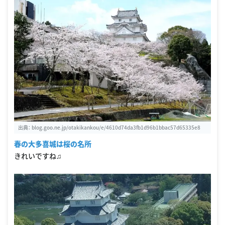
出典：
blog.goo.ne.jp/otakikankou/e/4610d74da3fb1d96b1bbac57d65335e8
春の大多喜城は桜の名所
きれいですね♫