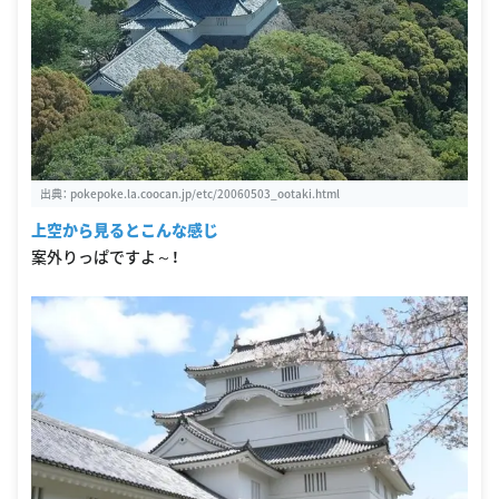
出典：
pokepoke.la.coocan.jp/etc/20060503_ootaki.html
上空から見るとこんな感じ
案外りっぱですよ～！