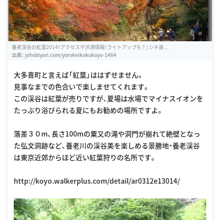
養老渓谷の紅葉2014！アクセスや渋滞情報！ライトアップも？ | シキ速 ...
出典：
johobiyori.com/yorokeikokukoyo-1464
大多喜町と言えば「紅葉」ははずせません。
見事なまでの色合いで楽しませてくれます。
この渓谷は紅葉が売りですが、夏場は水場でマイナスイオンを
たっぷり浴びられる夏にもお勧めの場所ですよ。
落差３０m、長さ100mの粟又の滝や洞門が崩れて絶壁となっ
た弘文洞跡など、養老川の渓谷美を楽しめる景勝地・養老渓谷
は東京近郊からほど近い紅葉狩りの名所です。
http://koyo.walkerplus.com/detail/ar0312e13014/