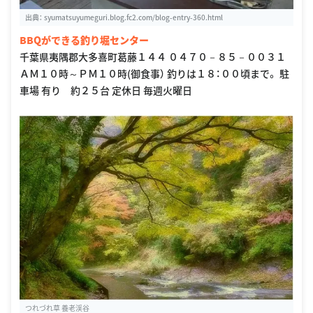
出典：
syumatsuyumeguri.blog.fc2.com/blog-entry-360.html
BBQができる釣り堀センター
千葉県夷隅郡大多喜町葛藤１４４ ０４７０－８５－００３１
ＡＭ１０時～ＰＭ１０時(御食事） 釣りは１８：００頃まで。 駐
車場 有り 約２５台 定休日 毎週火曜日
つれづれ草 養老渓谷