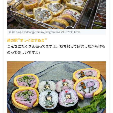
出典：
blog.livedoor.jp/tommy_blog/archives/4152395.html
道の駅”オライはすぬま”
こんなにたくさん売ってますよ。 持ち帰って研究しながら作る
のって楽しいですよ♪