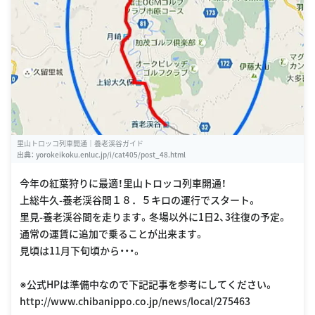
里山トロッコ列車開通｜養老渓谷ガイド
出典：
yorokeikoku.enluc.jp/i/cat405/post_48.html
今年の紅葉狩りに最適！里山トロッコ列車開通！
上総牛久-養老渓谷間１８．５キロの運行でスタート。
里見-養老渓谷間を走ります。冬場以外に1日2、3往復の予定。
通常の運賃に追加で乗ることが出来ます。
見頃は11月下旬頃から・・・。
※公式HPは準備中なので下記記事を参考にしてください。
http://www.chibanippo.co.jp/news/local/275463