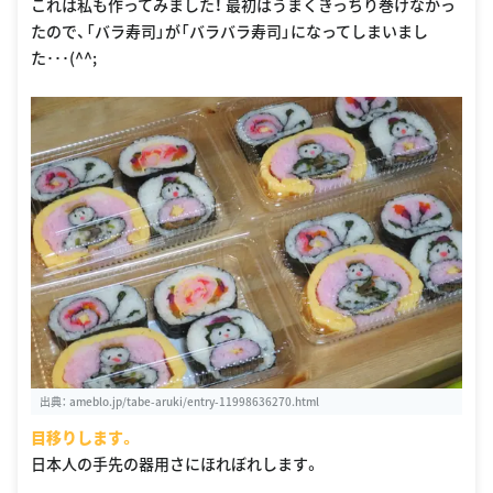
これは私も作ってみました！ 最初はうまくきっちり巻けなかっ
たので、「バラ寿司」が「バラバラ寿司」になってしまいまし
た･･･(^^;
出典：
ameblo.jp/tabe-aruki/entry-11998636270.html
目移りします。
日本人の手先の器用さにほれぼれします。