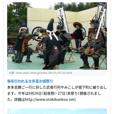
出典：
town.otaki.chiba.jp/index.cfm/10,397,66,html
毎年行われる大多喜お城祭り
本多忠勝ご一行に扮した武者行列やみこしが城下町に繰り出し
ます。 今年は9月26日（前夜祭）・27日（本祭り）開催されまし
た。 詳細はhttp://www.otakikankou.net/