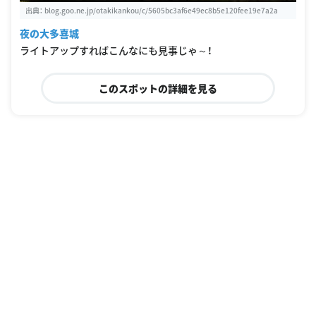
出典：
blog.goo.ne.jp/otakikankou/c/5605bc3af6e49ec8b5e120fee19e7a2a
夜の大多喜城
ライトアップすればこんなにも見事じゃ～！
このスポットの詳細を見る