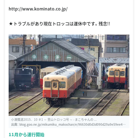
http://www.kominato.co.jp/
★トラブルがあり現在トロッコは運休中です。残念!!
小湊鐵道2015．10 ＃1 ～ 里山トロッコ号 ～ - まこちゃんの ...
出典：
blog.goo.ne.jp/mikumiku_makochan/e/96630d0d3d090d29a9e59ee422
9fc02f
11月から運行開始