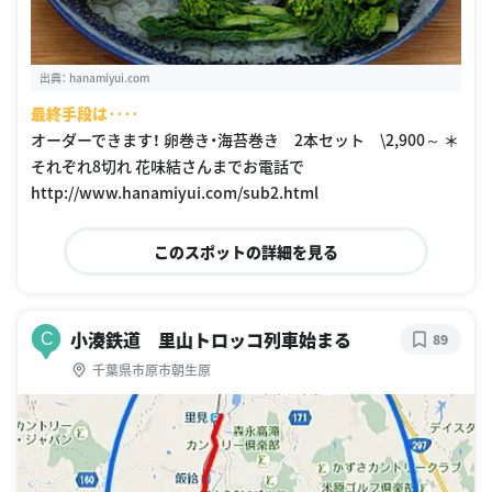
出典：
hanamiyui.com
最終手段は････
オーダーできます！ 卵巻き・海苔巻き 2本セット \2,900～ ＊
それぞれ8切れ 花味結さんまでお電話で
http://www.hanamiyui.com/sub2.html
このスポットの詳細を見る
小湊鉄道 里山トロッコ列車始まる
C
89
千葉県市原市朝生原