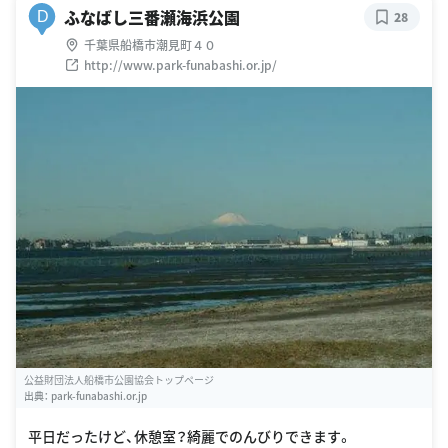
ふなばし三番瀬海浜公園
D
28
千葉県船橋市潮見町４０
http://www.park-funabashi.or.jp/
公益財団法人船橋市公園協会トップページ
出典：
park-funabashi.or.jp
平日だったけど、休憩室？綺麗でのんびりできます。