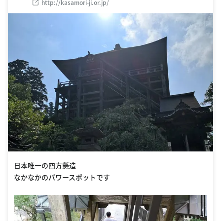
http://kasamori-ji.or.jp/
日本唯一の四方懸造