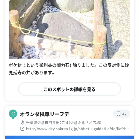
ボケ封じという御利益の御力石！ 触りました。 この反対側に妙
見延寿の井があります。
このスポットの詳細を見る
オランダ風車リーフデ
C
42
千葉県佐倉市臼井田2714（佐倉ふるさと広場）
http://www.city.sakura.lg.jp/shisetu_guide/liefde/liefde.
htm