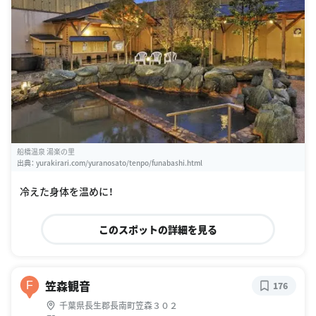
船橋温泉 湯楽の里
出典：
yurakirari.com/yuranosato/tenpo/funabashi.html
冷えた身体を温めに！
このスポットの詳細を見る
笠森観音
F
176
千葉県長生郡長南町笠森３０２