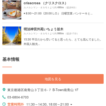
crisscross （クリスクロス）
490m
ルメルシマン・オカモトより約
（徒歩9分）
◉ 8:00〜21:00（20:00 L.O.） 日曜営業 パンケーキと...
明治神宮外苑いちょう並木
990m
ルメルシマン・オカモトより約
（徒歩17分）
15:30 平日だから空いてると思ったら、とても混んでました。
外国人観光...
基本情報
地図を見る
東京都港区南青山３丁目６-７ B-Town南青山 1F
03-6804-6703
営業時間外
11:30～14:30, 18:00～21:00