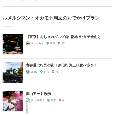
ルメルシマン・オカモト周辺のおでかけプラン
【東京】おしゃれグルメ録 -記念日•女子会向け-
さくらもち
東京
17
表参道は行列の街！新旧行列三昧食べ歩き！
seijiro
東京
78
青山アート散歩
安西 貴美子
東京
6