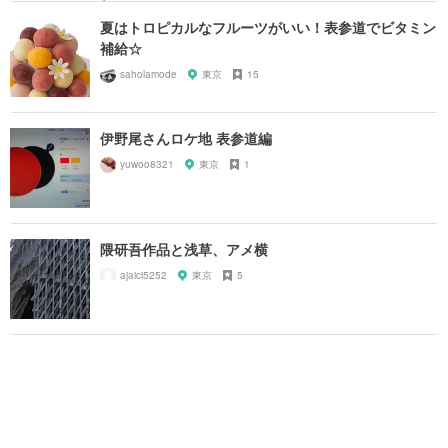
夏はトロピカルなフルーツがいい！表参道でビタミン
補給☆
saholamode
東京
15
伊野尾さんロケ地 表参道編
yuwoo8321
東京
1
隈研吾作品と浅草、アメ横
ajaici5252
東京
5