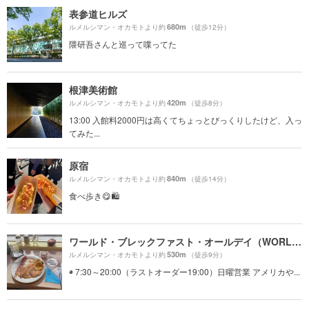
表参道ヒルズ
680m
ルメルシマン・オカモトより約
（徒歩12分）
隈研吾さんと巡って喋ってた
根津美術館
420m
ルメルシマン・オカモトより約
（徒歩8分）
13:00 入館料2000円は高くてちょっとびっくりしたけど、入っ
てみた...
原宿
840m
ルメルシマン・オカモトより約
（徒歩14分）
食べ歩き😋🛍
ワールド・ブレックファスト・オールデイ（WORLD BREAKFAST ALLDAY）
530m
ルメルシマン・オカモトより約
（徒歩9分）
◉ 7:30～20:00（ラストオーダー19:00）日曜営業 アメリカや...