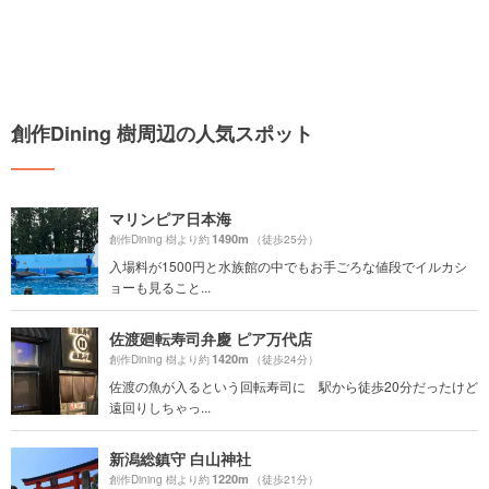
創作Dining 樹周辺の人気スポット
マリンピア日本海
1490m
創作Dining 樹より約
（徒歩25分）
入場料が1500円と水族館の中でもお手ごろな値段でイルカシ
ョーも見ること...
佐渡廻転寿司弁慶 ピア万代店
1420m
創作Dining 樹より約
（徒歩24分）
佐渡の魚が入るという回転寿司に 駅から徒歩20分だったけど
遠回りしちゃっ...
新潟総鎮守 白山神社
1220m
創作Dining 樹より約
（徒歩21分）