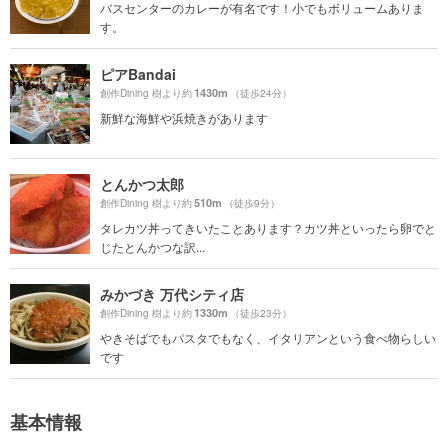
バスセンターのカレーが有名です！小でもボリュームありま
す。
ピアBandai
1430m
創作Dining 樹より約
（徒歩24分）
新鮮な海鮮や浜焼きがあります
とんかつ太郎
510m
創作Dining 樹より約
（徒歩9分）
タレカツ丼ってきいたことあります？カツ丼といったら卵でと
じたとんかつな訳...
みかづき 万代シティ店
1330m
創作Dining 樹より約
（徒歩23分）
やきそばでもパスタでもなく、イタリアンという食べ物らしい
です
基本情報