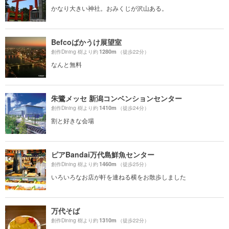
かなり大きい神社。おみくじが沢山ある。
Befcoばかうけ展望室
1280m
創作Dining 樹より約
（徒歩22分）
なんと無料
朱鷺メッセ 新潟コンベンションセンター
1410m
創作Dining 樹より約
（徒歩24分）
割と好きな会場
ピアBandai万代島鮮魚センター
1460m
創作Dining 樹より約
（徒歩25分）
いろいろなお店が軒を連ねる横をお散歩しました
万代そば
1310m
創作Dining 樹より約
（徒歩22分）