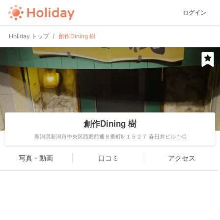
ログイン
Holiday トップ
創作Dining 樹
創作Dining 樹
新潟県新潟市中央区西堀前通８番町8-１５２７ 春日井ビル 1-C
写真・動画
口コミ
アクセス