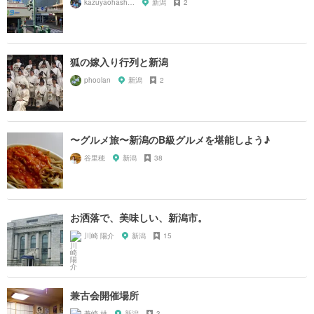
kazuyaohashi89
新潟
2
狐の嫁入り行列と新潟
phoolan
新潟
2
〜グルメ旅〜新潟のB級グルメを堪能しよう♪
谷里穂
新潟
38
お洒落で、美味しい、新潟市。
川崎 陽介
新潟
15
兼古会開催場所
兼崎 雄
新潟
3