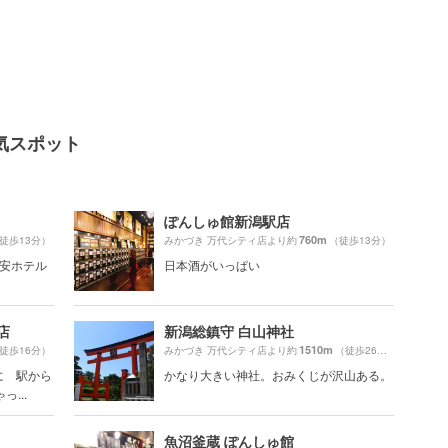
気スポット
ぽんしゅ館新潟駅店
760m
徒歩13分）
みかづき 万代シティ店より約
（徒歩13分）
格安ホテル
日本酒がいっぱい
店
新潟総鎮守 白山神社
1510m
徒歩16分）
みかづき 万代シティ店より約
（徒歩26分）
に 駅から
かなり大きい神社。おみくじが沢山ある。
...
魚沼釜蔵 ぽんしゅ館