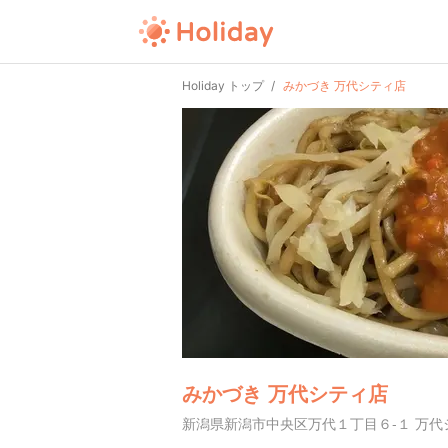
Holiday トップ
みかづき 万代シティ店
みかづき 万代シティ店
新潟県新潟市中央区万代１丁目６-１ 万