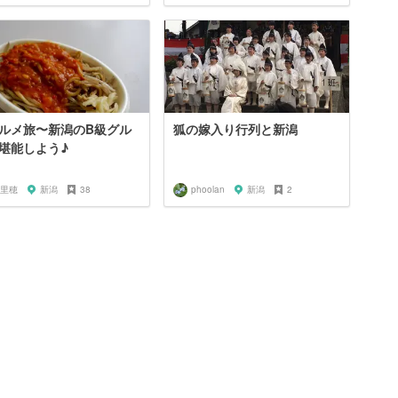
ルメ旅〜新潟のB級グル
狐の嫁入り行列と新潟
堪能しよう♪
里穂
新潟
38
phoolan
新潟
2