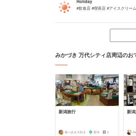
Holiday
#飲食店 #喫茶店 #アイスクリー
みかづき 万代シティ店周辺のお
新潟旅行
新潟
食べ歩き大好き
新潟
2
b