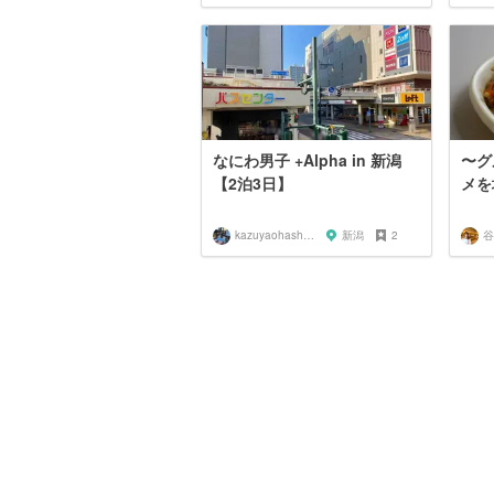
なにわ男子 +Alpha in 新潟
〜グ
【2泊3日】
メを
kazuyaohashi89
新潟
2
谷