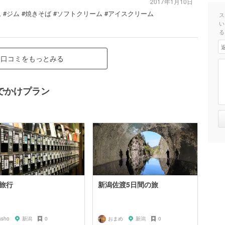
2017年1月10日
ム #ジム #焼きそば #ソフトクリーム #アイスクリーム
ス
い
る
口コミをもっとみる
でかけプラン
旅行
新潟佐渡5日間の旅
asho
新潟
0
おまめ
新潟
0