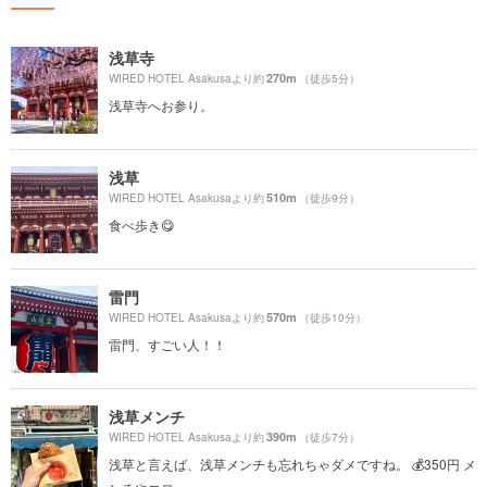
浅草寺
270m
WIRED HOTEL Asakusaより約
（徒歩5分）
浅草寺へお参り。
浅草
510m
WIRED HOTEL Asakusaより約
（徒歩9分）
食べ歩き😋
雷門
570m
WIRED HOTEL Asakusaより約
（徒歩10分）
雷門、すごい人！！
浅草メンチ
390m
WIRED HOTEL Asakusaより約
（徒歩7分）
浅草と言えば、浅草メンチも忘れちゃダメですね。 💰350円 メ