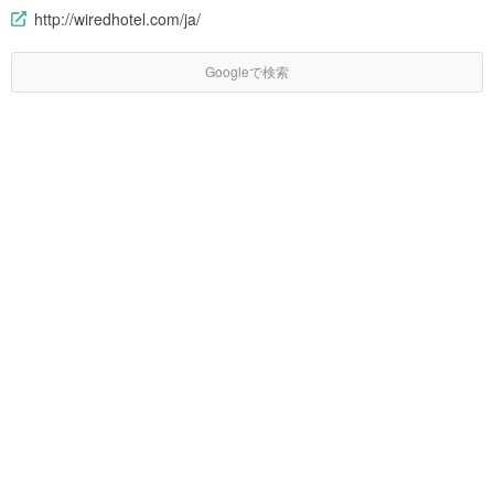
http://wiredhotel.com/ja/
Googleで検索