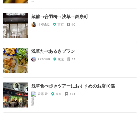
蔵前→合羽橋→浅草→錦糸町
HIRAME
東京
40
浅草たべあるきプラン
s.ka0ru8
東京
11
浅草食べ歩きツアーにおすすめのお店10選
佐藤 愛
東京
174