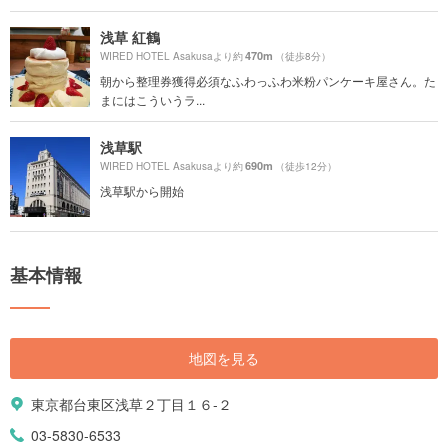
浅草 紅鶴
470m
WIRED HOTEL Asakusaより約
（徒歩8分）
朝から整理券獲得必須なふわっふわ米粉パンケーキ屋さん。た
まにはこういうラ...
浅草駅
690m
WIRED HOTEL Asakusaより約
（徒歩12分）
浅草駅から開始
基本情報
地図を見る
東京都台東区浅草２丁目１６-２
03-5830-6533