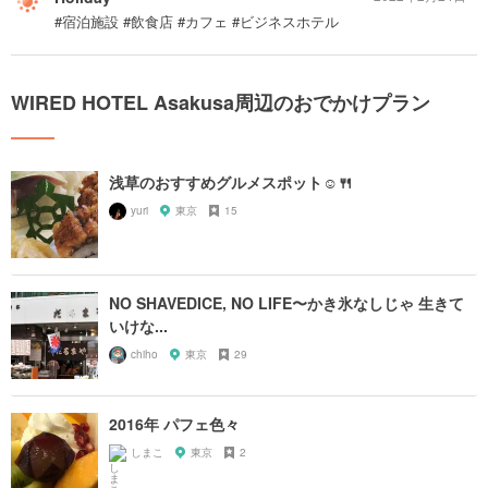
#宿泊施設 #飲食店 #カフェ #ビジネスホテル
WIRED HOTEL Asakusa周辺のおでかけプラン
浅草のおすすめグルメスポット☺️🍴
yuri
東京
15
NO SHAVEDICE, NO LIFE〜かき氷なしじゃ 生きて
いけな...
chiho
東京
29
2016年 パフェ色々
しまこ
東京
2