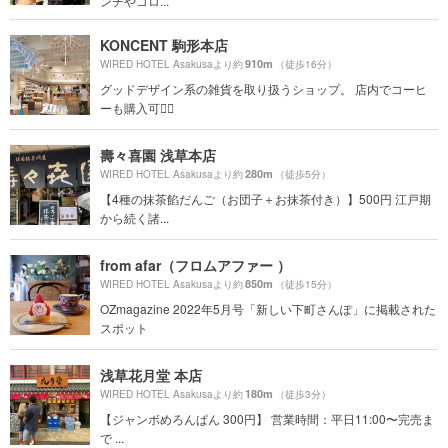
ンチやコロ...
KONCENT 駒形本店
910m
WIRED HOTEL Asakusaより約
（徒歩16分）
グッドデザイン系の雑貨を取り扱うショップ。 店内でコーヒ
ーも購入可🙆‍♀️
壽々喜園 浅草本店
280m
WIRED HOTEL Asakusaより約
（徒歩5分）
【4種の抹茶餡だんご（お団子＋お抹茶付き）】500円 江戸期
から続く諸...
from afar（フロムアファー ）
850m
WIRED HOTEL Asakusaより約
（徒歩15分）
OZmagazine 2022年5月号「新しい下町さんぽ」に掲載された
スポット
浅草花月堂 本店
180m
WIRED HOTEL Asakusaより約
（徒歩3分）
【ジャンボめろんぱん 300円】 営業時間：平日11:00〜完売ま
で ...