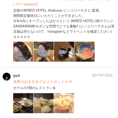
い‼︎〜 season2
念願のWIRED HOTEL Asakusa×ニッコリーナさん 髷酒。
期間限定最終日にいただくことができました。
今年4月にオープンしたばかりという WIRED HOTEL1階ラウンジ
ZAKBARAN和モダンな空間でとても素敵‼︎ (ニッコリーナさんは実
店舗は持たないので、Instagramなどでイベントを確認ください)
☺︎☺︎☺︎☺︎☺︎
yuri
2017年7月2日
浅草のおすすめグルメスポット☺️🍴
ホテルの1階のレストラン🏮