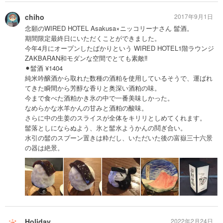
chiho
2017年9月1日
念願のWIRED HOTEL Asakusa×ニッコリーナさん 髷酒。
期間限定最終日にいただくことができました。
今年4月にオープンしたばかりという WIRED HOTEL1階ラウンジ
ZAKBARAN和モダンな空間でとても素敵‼︎
⚫︎髷酒 ¥1404
純米吟醸酒から取れた数種の酒粕を使用しているそうで、運ばれ
てきた瞬間から芳醇な香りと奥深い酒粕の味。
今まで食べた酒粕かき氷の中で一番美味しかった。
なめらかな水羊かんの甘みと酒粕の酸味。
さらに中の生姜のスライスが全体をキリリとしめてくれます。
髷落としにならぬよう、氷と髷水ようかんの鬩ぎ合い。
水引の髷のスプーン置きは粋だし、いただいた後の富嶽三十六景
の器は絶景。
Holiday
2022年2月24日